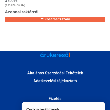
3 500
Ft
(
3 333
Ft
+ 5% áfa)
Azonnal raktárról
Kosárba teszem
Általános Szerződési Feltételek
Adatkezelési tájékoztató
Fizetés
Szállítás
Cookie beállítások