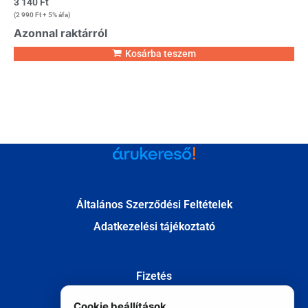
3 140
Ft
(
2 990
Ft
+ 5% áfa)
Azonnal raktárról
Kosárba teszem
Általános Szerződési Feltételek
Adatkezelési tájékoztató
Fizetés
Szállítás
Cookie beállítások