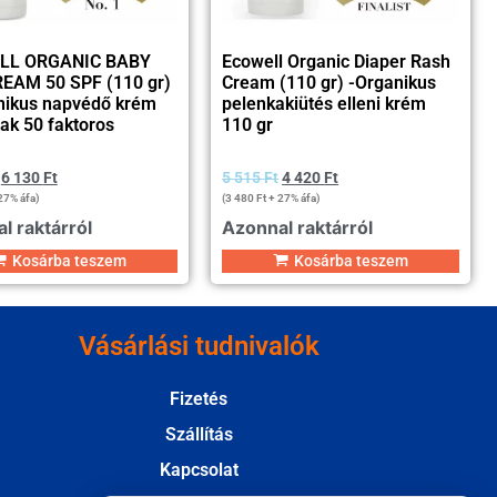
LL ORGANIC BABY
Ecowell Organic Diaper Rash
EAM 50 SPF (110 gr)
Cream (110 gr) -Organikus
nikus napvédő krém
pelenkakiütés elleni krém
ak 50 faktoros
110 gr
6 130
Ft
5 515
Ft
4 420
Ft
27% áfa)
(
3 480
Ft
+ 27% áfa)
l raktárról
Azonnal raktárról
Kosárba teszem
Kosárba teszem
Vásárlási tudnivalók
Fizetés
Szállítás
Kapcsolat