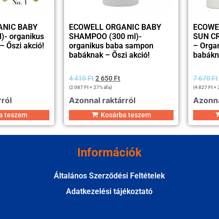
ANIC BABY
ECOWELL ORGANIC BABY
ECOWE
)- organikus
SHAMPOO (300 ml)-
SUN CR
– Őszi akció!
organikus baba sampon
– Orga
babáknak – Őszi akció!
babákn
4 410
Ft
2 650
Ft
7 670
Ft
(
2 087
Ft
+ 27% áfa)
(
4 827
Ft
+ 
rról
Azonnal raktárról
Azonna
a teszem
Kosárba teszem
Információk
Általános Szerződési Feltételek
Adatkezelési tájékoztató