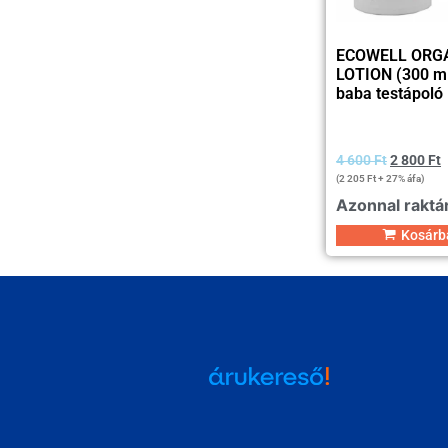
ECOWELL ORG
LOTION (300 ml
baba testápoló 
4 600
Ft
2 800
Ft
(
2 205
Ft
+ 27% áfa)
Azonnal raktá
Kosárb