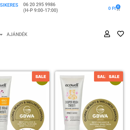
06 20 295 9986
 SIKERES
0
0
Ft
(H-P 9:00-17:00)
AJÁNDÉK
SALE
SALE
SALE
Akció!
Akció!