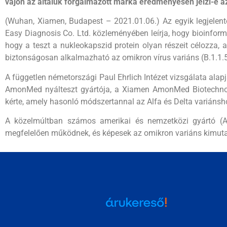
vajon az általuk forgalmazott márka eredményesen jelzi-e a
(Wuhan, Xiamen, Budapest – 2021.01.06.) Az egyik legjelent
Easy Diagnosis Co. Ltd. közleményében leírja, hogy bioinfor
hogy a teszt a nukleokapszid protein olyan részeit célozza, 
biztonságosan alkalmazható az omikron vírus variáns (B.1.1.5
A független németországi Paul Ehrlich Intézet vizsgálata ala
AmonMed nyálteszt gyártója, a Xiamen AmonMed Biotechnol
kérte, amely hasonló módszertannal az Alfa és Delta variáns
A közelmúltban számos amerikai és nemzetközi gyártó (Ab
megfelelően működnek, és képesek az omikron variáns kimuta