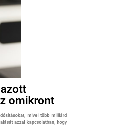
azott
z omikront
ósításokat, mivel több milliárd
lalását azzal kapcsolatban, hogy