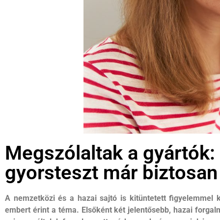
Megszólaltak a gyártók:
gyorsteszt már biztosa
A nemzetközi és a hazai sajtó is kitüntetett figyelemmel 
embert érint a téma. Elsőként két jelentősebb, hazai forga