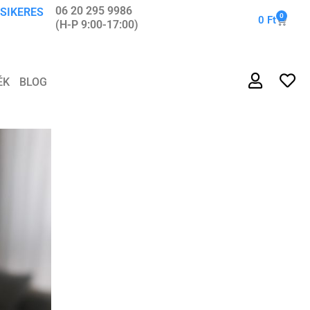
06 20 295 9986
 SIKERES
0
0
Ft
(H-P 9:00-17:00)
ÉK
BLOG