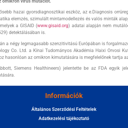
z omikron vírus mutációt.
ősebb hazai gyorsdiagnosztikai eszköz, az e.Diagnosis orrüre
matika elemzés, szimulált mintamodellezés és valós minták alap
amelyek a GISAID (
www.gisaid.org
) adatai alapján nem mutálód
29) detektálásában is.
pján a négy legmagasabb szenzitivitású Európában is forgalmazo
ogy Co. Ltd. a Kínai Tudományos Akadémia Haixi Orvosi Kuta
hoz hasonlóan az omikron kimutatására is megfelelőnek tartja a
bott, Siemens Healthineers) jelentette be az FDA egyik jel
tására.
Információk
Általános Szerződési Feltételek
Adatkezelési tájékoztató