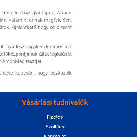
g antigén teszt gyártója a Wuhan
ján, valamint annak megfelelően,
tak, kijelenthető hogy ez a teszt
tt nyálteszt egyikének minősített
tóközpontjának állásfoglalását
z AmonMed tesztjét.
entése kapcsán, hogy eszközeik
Vásárlási tudnivalók
Fizetés
Szállítás
Kapcsolat