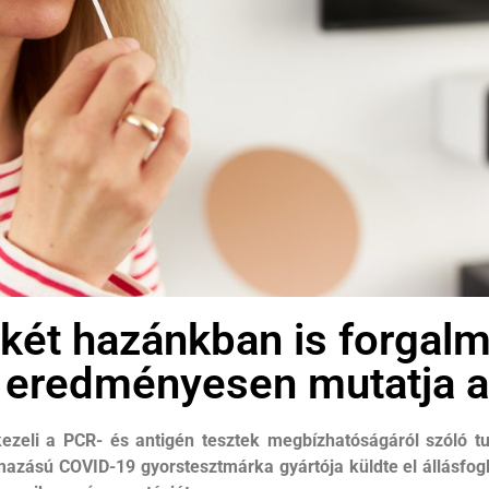
 két hazánkban is forgalm
n eredményesen mutatja a
kezeli a PCR- és antigén tesztek megbízhatóságáról szóló tud
lmazású COVID-19 gyorstesztmárka gyártója küldte el állásfog