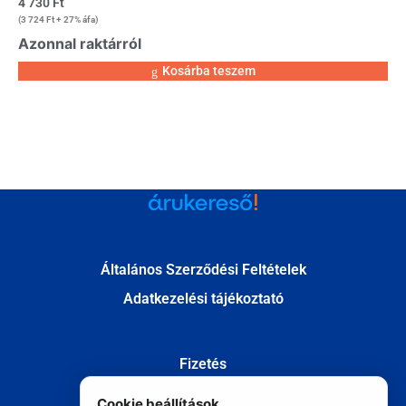
4 730
Ft
(
3 724
Ft
+ 27% áfa)
Azonnal raktárról
Kosárba teszem
Általános Szerződési Feltételek
Adatkezelési tájékoztató
Fizetés
Szállítás
Cookie beállítások