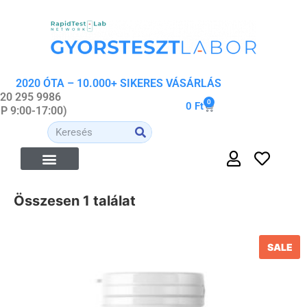
2020 ÓTA – 10.000+ SIKERES VÁSÁRLÁS
 20 295 9986
0
0
Ft
-P 9:00-17:00)
ÉTREND-KIEGÉSZÍTŐK
ORVOSI- ÉS WELLNESS ESZKÖZÖK
ORGANIKUS KOZMETIKUMOK
Összesen 1 találat
SALE