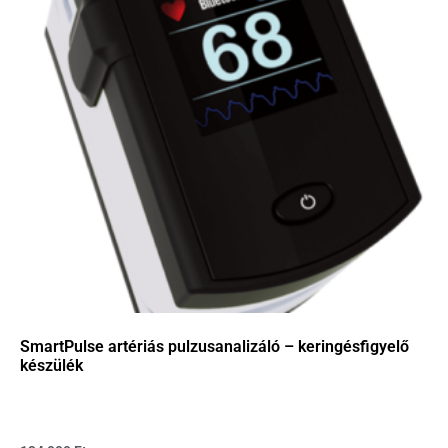
SmartPulse artériás pulzusanalizáló – keringésfigyelő
készülék