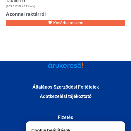
134 000
Ft
(
105 512
Ft
+ 27% áfa)
Azonnal raktárról
Kosárba teszem
Általános Szerződési Feltételek
Adatkezelési tájékoztató
Fizetés
Szállítás
Cookie beállítások