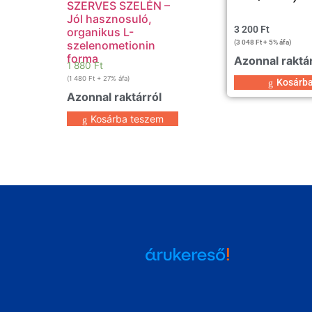
SZERVES SZELÉN –
Jól hasznosuló,
3 200
Ft
organikus L-
(
3 048
Ft
+ 5% áfa)
szelenometionin
forma
Azonnal raktá
1 880
Ft
(
1 480
Ft
+ 27% áfa)
Kosárb
Azonnal raktárról
Kosárba teszem