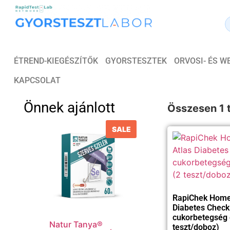
ÉTREND-KIEGÉSZÍTŐK
GYORSTESZTEK
ORVOSI- ÉS 
KAPCSOLAT
Önnek ajánlott
Összesen 1 t
SALE
RapiChek Home
Diabetes Check
cukorbetegség 
Natur Tanya®
teszt/doboz)