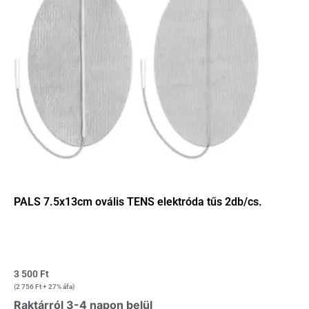
PALS 7.5x13cm ovális TENS elektróda tűs 2db/cs.
3 500
Ft
(
2 756
Ft
+ 27% áfa)
Raktárról 3-4 napon belül