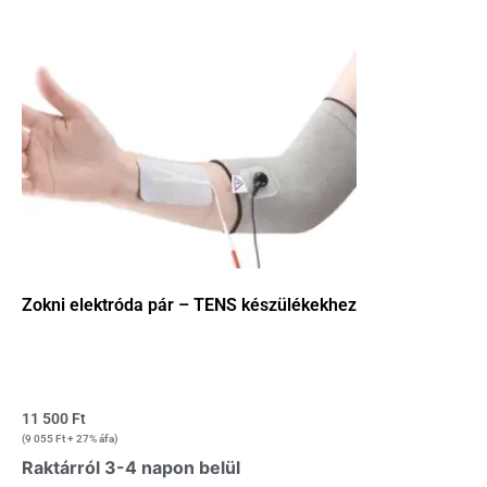
Zokni elektróda pár – TENS készülékekhez
11 500
Ft
(
9 055
Ft
+ 27% áfa)
Raktárról 3-4 napon belül