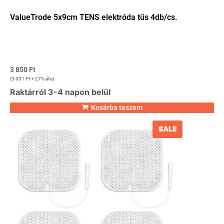
ValueTrode 5x9cm TENS elektróda tűs 4db/cs.
3 850
Ft
(
3 031
Ft
+ 27% áfa)
Raktárról 3-4 napon belül
Kosárba teszem
SALE