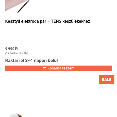
Kesztyű elektróda pár – TENS készülékekhez
9 990
Ft
(
7 866
Ft
+ 27% áfa)
Raktárról 3-4 napon belül
Kosárba teszem
SALE