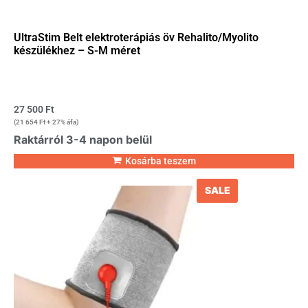
UltraStim Belt elektroterápiás öv Rehalito/Myolito
készülékhez – S-M méret
27 500
Ft
(
21 654
Ft
+ 27% áfa)
Raktárról 3-4 napon belül
Kosárba teszem
SALE