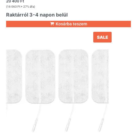
20 400
Ft
(
16 063
Ft
+ 27% áfa)
Raktárról 3-4 napon belül
Kosárba teszem
SALE