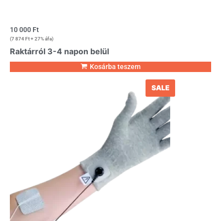
10 000
Ft
(
7 874
Ft
+ 27% áfa)
Raktárról 3-4 napon belül
Kosárba teszem
SALE