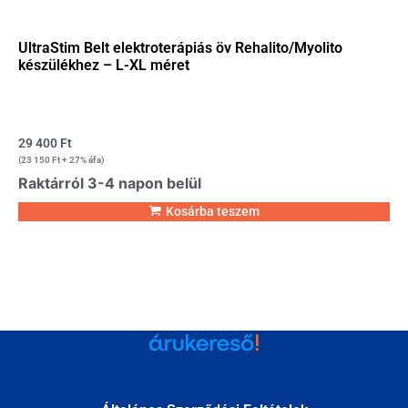
UltraStim Belt elektroterápiás öv Rehalito/Myolito
készülékhez – L-XL méret
29 400
Ft
(
23 150
Ft
+ 27% áfa)
Raktárról 3-4 napon belül
Kosárba teszem