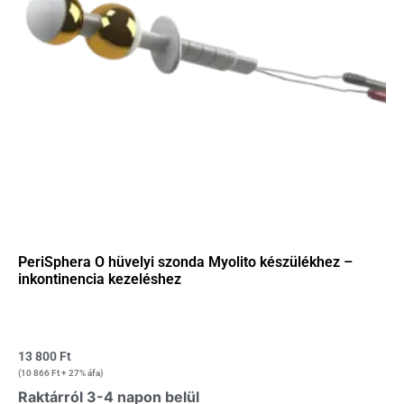
PeriSphera O hüvelyi szonda Myolito készülékhez –
inkontinencia kezeléshez
13 800
Ft
(
10 866
Ft
+ 27% áfa)
Raktárról 3-4 napon belül