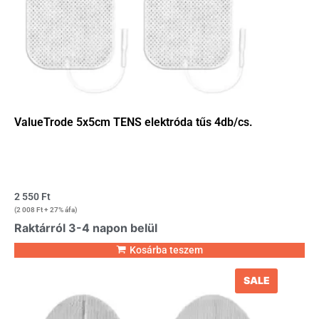
ValueTrode 5x5cm TENS elektróda tűs 4db/cs.
2 550
Ft
(
2 008
Ft
+ 27% áfa)
Raktárról 3-4 napon belül
Kosárba teszem
SALE