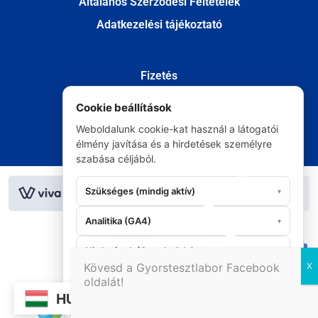
Általános Szerződési Feltételek
Adatkezelési tájékoztató
Fizetés
Szállítás
Cookie beállítások
Kapcsolat
Weboldalunk cookie-kat használ a látogatói
Elállás
élmény javítása és a hirdetések személyre
szabása céljából.
© Minden jog fenntartva 2020
Szükséges (mindig aktív)
▾
Analitika (GA4)
▾
Hirdetések (Google Ads)
▾
06 20 295 9986
Kövesd a Gyorstesztlabor Facebook
oldalát!
Mindent
Elutasítás
Mentés
HU
elfogad