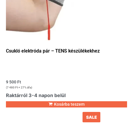
Csukló elektróda pár – TENS készülékekhez
9 500
Ft
(
7 480
Ft
+ 27% áfa)
Raktárról 3-4 napon belül
Kosárba teszem
SALE