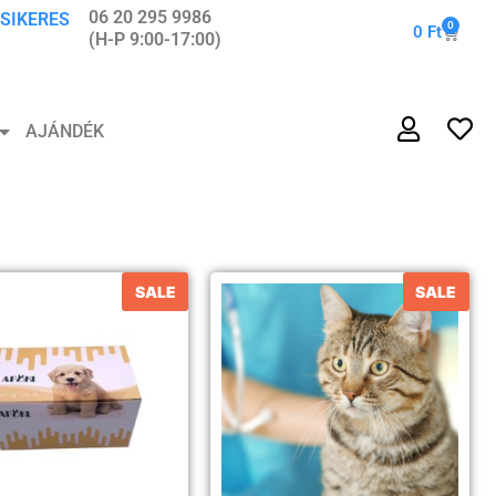
06 20 295 9986
 SIKERES
0
0
Ft
(H-P 9:00-17:00)
AJÁNDÉK
SALE
SALE