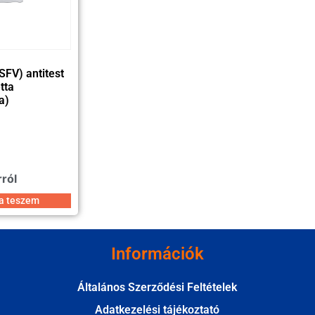
SFV) antitest
tta
a)
rról
a teszem
Információk
Általános Szerződési Feltételek
Adatkezelési tájékoztató