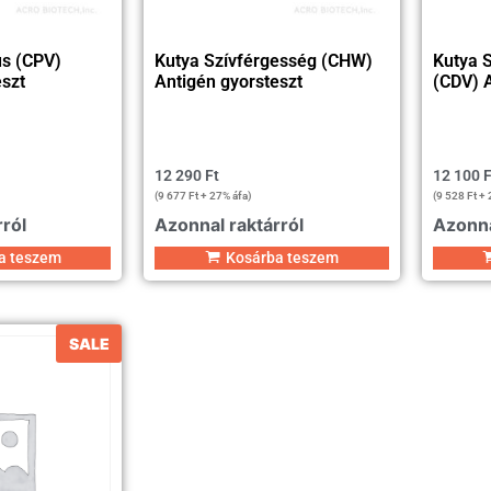
us (CPV)
Kutya Szívférgesség (CHW)
Kutya S
eszt
Antigén gyorsteszt
(CDV) A
12 290
Ft
12 100
F
(
9 677
Ft
+ 27% áfa)
(
9 528
Ft
+ 
rról
Azonnal raktárról
Azonna
a teszem
Kosárba teszem
SALE