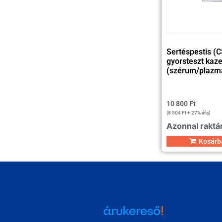
Sertéspestis (C
gyorsteszt kaze
(szérum/plazm
10 800
Ft
(
8 504
Ft
+ 27% áfa)
Azonnal raktá
Kosárb