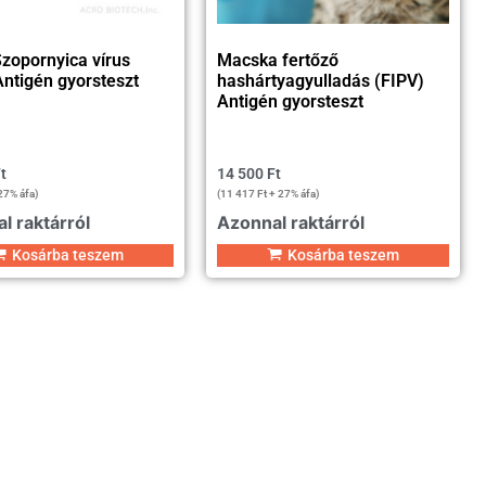
zopornyica vírus
Macska fertőző
ntigén gyorsteszt
hashártyagyulladás (FIPV)
Antigén gyorsteszt
t
14 500
Ft
27% áfa)
(
11 417
Ft
+ 27% áfa)
l raktárról
Azonnal raktárról
Kosárba teszem
Kosárba teszem