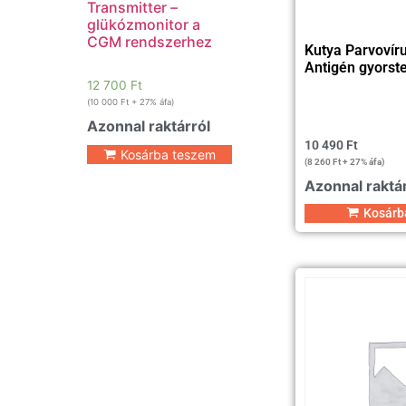
Transmitter –
glükózmonitor a
CGM rendszerhez
Kutya Parvovír
Antigén gyorst
12 700
Ft
(
10 000
Ft
+ 27% áfa)
Azonnal raktárról
10 490
Ft
Kosárba teszem
(
8 260
Ft
+ 27% áfa)
Azonnal raktá
Kosárb