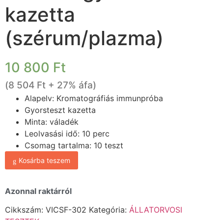
kazetta
(szérum/plazma)
10 800
Ft
(
8 504
Ft
+ 27% áfa)
Alapelv: Kromatográfiás immunpróba
Gyorsteszt kazetta
Minta: váladék
Leolvasási idő: 10 perc
Csomag tartalma: 10 teszt
Kosárba teszem
Azonnal raktárról
Cikkszám:
VICSF-302
Kategória:
ÁLLATORVOSI