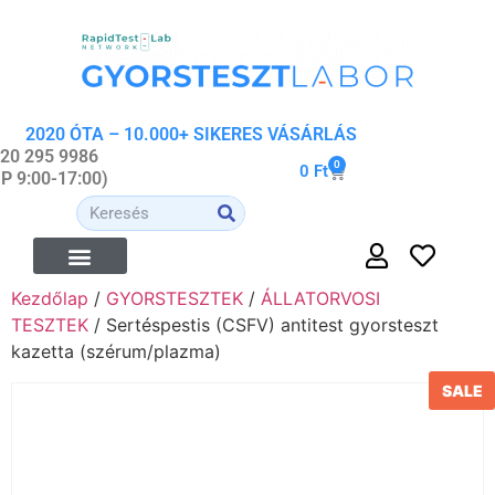
2020 ÓTA – 10.000+ SIKERES VÁSÁRLÁS
 20 295 9986
0
0
Ft
-P 9:00-17:00)
Kezdőlap
/
GYORSTESZTEK
/
ÁLLATORVOSI
ÉTREND-KIEGÉSZÍTŐK
ORVOSI- ÉS WELLNESS ESZKÖZÖK
ORGANIKUS KOZMETIKUMOK
TESZTEK
/ Sertéspestis (CSFV) antitest gyorsteszt
kazetta (szérum/plazma)
SALE