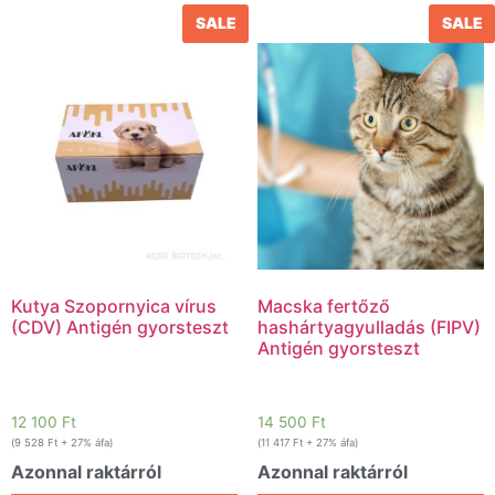
SALE
SALE
Kutya Szopornyica vírus
Macska fertőző
(CDV) Antigén gyorsteszt
hashártyagyulladás (FIPV)
Antigén gyorsteszt
12 100
Ft
14 500
Ft
(
9 528
Ft
+ 27% áfa)
(
11 417
Ft
+ 27% áfa)
Azonnal raktárról
Azonnal raktárról