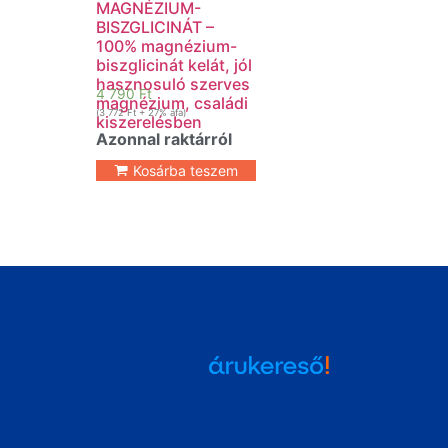
MAGNÉZIUM-
BISZGLICINÁT –
100% magnézium-
biszglicinát kelát, jól
hasznosuló szerves
4 790
Ft
magnézium, családi
(
3 772
Ft
+ 27% áfa)
kiszerelésben
Azonnal raktárról
Kosárba teszem