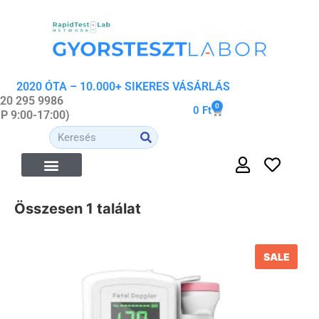
2020 ÓTA – 10.000+ SIKERES VÁSÁRLÁS
 20 295 9986
0
0
Ft
-P 9:00-17:00)
ÉTREND-KIEGÉSZÍTŐK
ORVOSI- ÉS WELLNESS ESZKÖZÖK
ORGANIKUS KOZMETIKUMOK
Összesen 1 találat
SALE