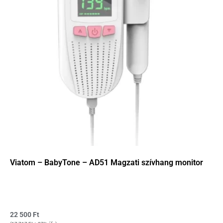
Viatom – BabyTone – AD51 Magzati szívhang monitor
22 500
Ft