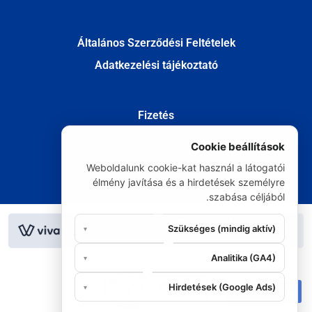
Általános Szerződési Feltételek
Adatkezelési tájékoztató
Fizetés
Szállítás
Cookie beállítások
Kapcsolat
Weboldalunk cookie-kat használ a látogatói
Elállás
élmény javítása és a hirdetések személyre
szabása céljából.
© Minden jog fenntartva 2020
Szükséges (mindig aktív)
▾
Analitika (GA4)
▾
Hirdetések (Google Ads)
▾
06 20 295 9986