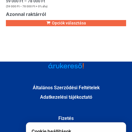
59 000
Ft
–
78 000
Ft
(
59 000
Ft
–
78 000
Ft
+ 0% áfa)
Azonnal raktárról
Opciók választása
Általános Szerződési Feltételek
Adatkezelési tájékoztató
Fizetés
Szállítás
Cookie beállítások