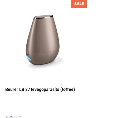
SALE
Beurer LB 37 levegőpárásító (toffee)
23 500
Ft