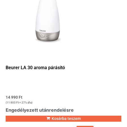
Beurer LA 30 aroma párásító
14 990
Ft
(
11 803
Ft
+ 27% áfa)
Engedélyezett utánrendelésre
Kosárba teszem