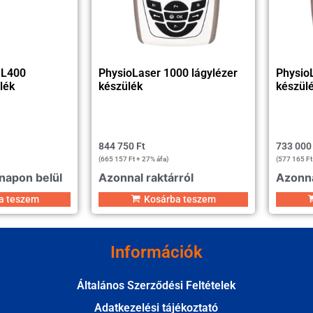
 L400
PhysioLaser 1000 lágylézer
PhysioL
lék
készülék
készül
844 750
Ft
733 00
(
665 157
Ft
+ 27% áfa)
(
577 165
Ft
 napon belül
Azonnal raktárról
Azonna
a teszem
Kosárba teszem
Információk
Általános Szerződési Feltételek
Adatkezelési tájékoztató