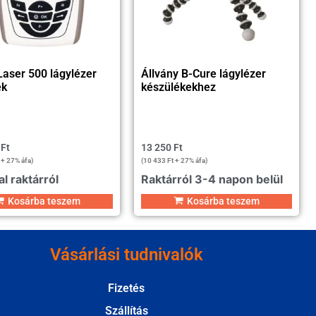
aser 500 lágylézer
Állvány B-Cure lágylézer
ék
készülékekhez
0
Ft
13 250
Ft
+ 27% áfa)
(
10 433
Ft
+ 27% áfa)
l raktárról
Raktárról 3-4 napon belül
Kosárba teszem
Kosárba teszem
Vásárlási tudnivalók
Fizetés
Szállítás