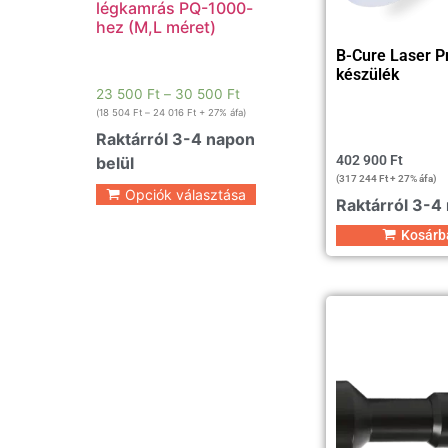
légkamrás PQ-1000-
hez (M,L méret)
B-Cure Laser Pr
készülék
23 500
Ft
–
30 500
Ft
(
18 504
Ft
–
24 016
Ft
+ 27% áfa)
Raktárról 3-4 napon
402 900
Ft
belül
(
317 244
Ft
+ 27% áfa)
Opciók választása
Raktárról 3-4
Kosárb