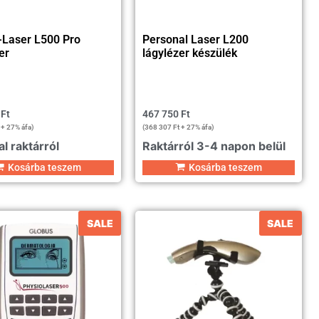
-Laser L500 Pro
Personal Laser L200
er
lágylézer készülék
0
Ft
467 750
Ft
+ 27% áfa)
(
368 307
Ft
+ 27% áfa)
l raktárról
Raktárról 3-4 napon belül
Kosárba teszem
Kosárba teszem
SALE
SALE