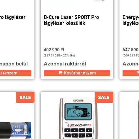
o lágylézer
B-Cure Laser SPORT Pro
Energy
lágylézer készülék
lágyléz
402 990
Ft
647 59
(
317 315
Ft
+ 27% áfa)
(
509 913
Ft
 napon belül
Azonnal raktárról
Azonna
a teszem
Kosárba teszem
SALE
SALE