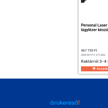
Personal Laser
lágylézer készü
467 750
Ft
(
368 307
Ft
+ 27% áfa)
Raktárról 3-4
Kosárb