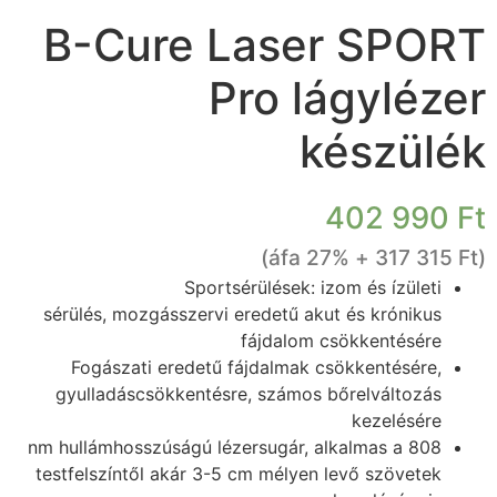
B-Cure Laser SPORT
Pro lágylézer
készülék
402 990
Ft
+ 27% áfa)
317 315
Ft
(
Sportsérülések: izom és ízületi
sérülés, mozgásszervi eredetű akut és krónikus
fájdalom csökkentésére
Fogászati eredetű fájdalmak csökkentésére,
gyulladáscsökkentésre, számos bőrelváltozás
kezelésére
808 nm hullámhosszúságú lézersugár, alkalmas a
testfelszíntől akár 3-5 cm mélyen levő szövetek