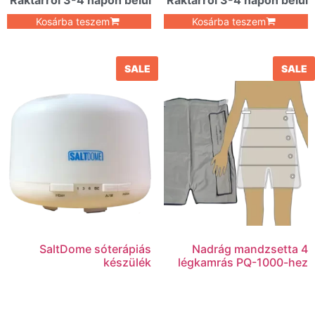
Kosárba teszem
Kosárba teszem
SALE
SALE
SaltDome sóterápiás
Nadrág mandzsetta 4
készülék
légkamrás PQ-1000-hez