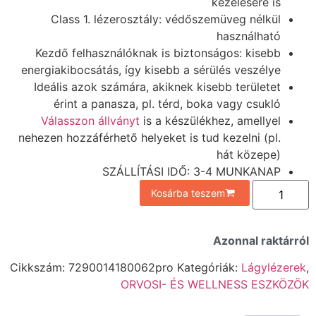
kezelésére is
Class 1. lézerosztály: védőszemüveg nélkül
használható
Kezdő felhasználóknak is biztonságos: kisebb
energiakibocsátás, így kisebb a sérülés veszélye
Ideális azok számára, akiknek kisebb területet
érint a panasza, pl. térd, boka vagy csukló
Válasszon állványt
is a készülékhez, amellyel
nehezen hozzáférhető helyeket is tud kezelni (pl.
hát közepe)
SZÁLLÍTÁSI IDŐ: 3-4 MUNKANAP
Kosárba teszem
Azonnal raktárról
Cikkszám:
7290014180062pro
Kategóriák:
Lágylézerek
,
ORVOSI- ÉS WELLNESS ESZKÖZÖK