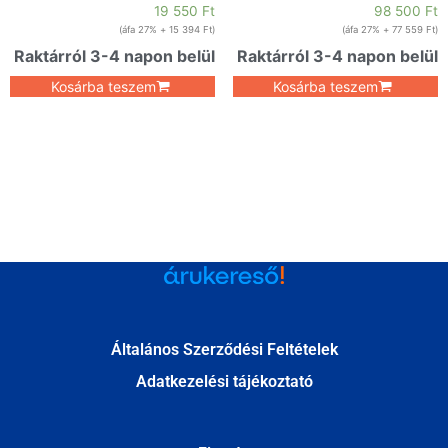
19 550
Ft
98 500
Ft
+ 27% áfa)
15 394
Ft
(
+ 27% áfa)
77 559
Ft
(
Raktárról 3-4 napon belül
Raktárról 3-4 napon belül
Kosárba teszem
Kosárba teszem
Általános Szerződési Feltételek
Adatkezelési tájékoztató