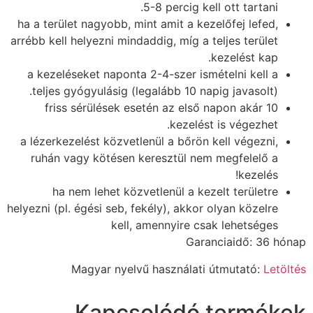
5-8 percig kell ott tartani.
ha a terület nagyobb, mint amit a kezelőfej lefed,
arrébb kell helyezni mindaddig, míg a teljes terület
kezelést kap.
a kezeléseket naponta 2-4-szer ismételni kell a
teljes gyógyulásig (legalább 10 napig javasolt).
friss sérülések esetén az első napon akár 10
kezelést is végezhet.
a lézerkezelést közvetlenül a bőrön kell végezni,
ruhán vagy kötésen keresztül nem megfelelő a
kezelés!
ha nem lehet közvetlenül a kezelt területre
helyezni (pl. égési seb, fekély), akkor olyan közelre
kell, amennyire csak lehetséges
Garanciaidő: 36 hónap
Magyar nyelvű használati útmutató:
Letöltés
Kapcsolódó termékek