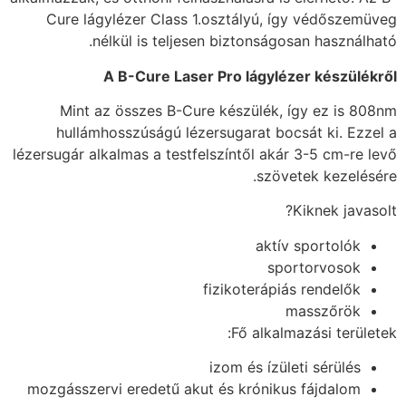
Cure lágylézer Class 1.osztályú, így védőszemüveg
nélkül is teljesen biztonságosan használható.
A B-Cure Laser Pro lágylézer készülékről
Mint az összes B-Cure készülék, így ez is 808nm
hullámhosszúságú lézersugarat bocsát ki. Ezzel a
lézersugár alkalmas a testfelszíntől akár 3-5 cm-re levő
szövetek kezelésére.
Kiknek javasolt?
aktív sportolók
sportorvosok
fizikoterápiás rendelők
masszőrök
Fő alkalmazási területek:
izom és ízületi sérülés
mozgásszervi eredetű akut és krónikus fájdalom