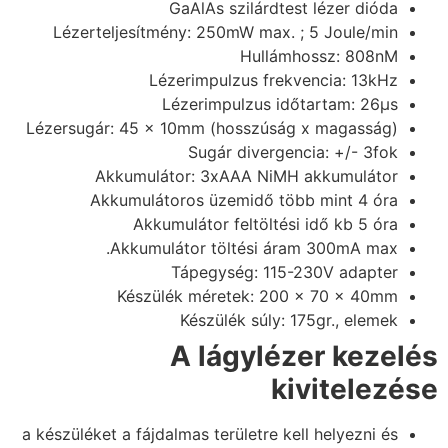
GaAlAs szilárdtest lézer dióda
Lézerteljesítmény: 250mW max. ; 5 Joule/min
Hullámhossz: 808nM
Lézerimpulzus frekvencia: 13kHz
Lézerimpulzus időtartam: 26μs
Lézersugár: 45 x 10mm (hosszúság x magasság)
Sugár divergencia: +/- 3fok
Akkumulátor: 3xAAA NiMH akkumulátor
Akkumulátoros üzemidő több mint 4 óra
Akkumulátor feltöltési idő kb 5 óra
Akkumulátor töltési áram 300mA max.
Tápegység: 115-230V adapter
Készülék méretek: 200 x 70 x 40mm
Készülék súly: 175gr., elemek
A lágylézer kezelés
kivitelezése
a készüléket a fájdalmas területre kell helyezni és