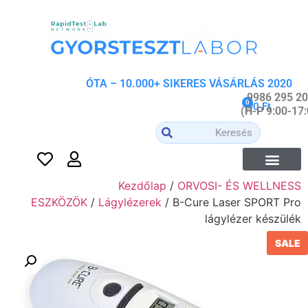
2020 ÓTA – 10.000+ SIKERES VÁSÁRLÁS
0
0
Ft
Kezdőlap
/
ORVOSI- ÉS WELLNESS
ESZKÖZÖK
/
Lágylézerek
/ B-Cure Laser SPORT Pro
lágylézer készülék
SALE