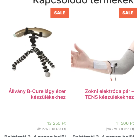
SALE
SALE
Állvány B-Cure lágylézer
Zokni elektróda pár –
készülékekhez
TENS készülékekhez
13 250
Ft
11 500
Ft
+ 27% áfa)
10 433
Ft
(
+ 27% áfa)
9 055
Ft
(
Raktárról 3-4 napon belül
Raktárról 3-4 napon belül