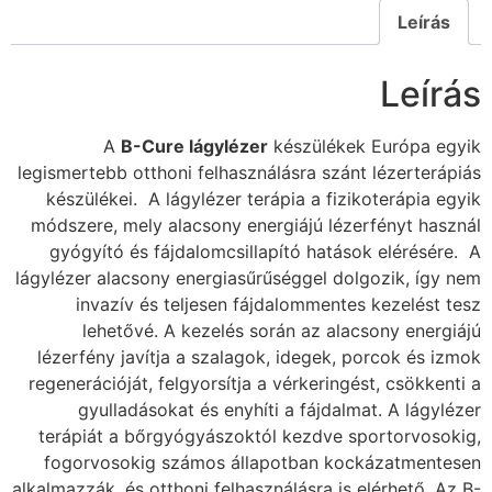
Leírás
Leírás
A
B-Cure lágylézer
készülékek Európa egyik
legismertebb otthoni felhasználásra szánt lézerterápiás
készülékei. A lágylézer terápia a fizikoterápia egyik
módszere, mely alacsony energiájú lézerfényt használ
gyógyító és fájdalomcsillapító hatások elérésére. A
lágylézer alacsony energiasűrűséggel dolgozik, így nem
invazív és teljesen fájdalommentes kezelést tesz
lehetővé. A kezelés során az alacsony energiájú
lézerfény javítja a szalagok, idegek, porcok és izmok
regenerációját, felgyorsítja a vérkeringést, csökkenti a
gyulladásokat és enyhíti a fájdalmat. A lágylézer
terápiát a bőrgyógyászoktól kezdve sportorvosokig,
fogorvosokig számos állapotban kockázatmentesen
alkalmazzák, és otthoni felhasználásra is elérhető. Az B-