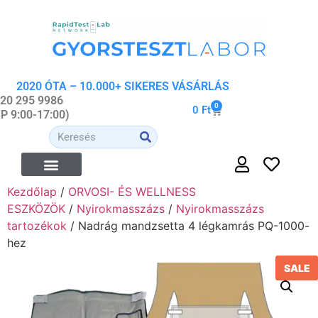
2020 ÓTA – 10.000+ SIKERES VÁSÁRLÁS
 20 295 9986
0
0
Ft
-P 9:00-17:00)
Kezdőlap
/
ORVOSI- ÉS WELLNESS
ÉTREND-KIEGÉSZÍTŐK
ORVOSI- ÉS WELLNESS ESZKÖZÖK
ORGANIKUS KOZMETIKUMOK
ESZKÖZÖK
/
Nyirokmasszázs
/
Nyirokmasszázs
tartozékok
/ Nadrág mandzsetta 4 légkamrás PQ-1000-
hez
SALE