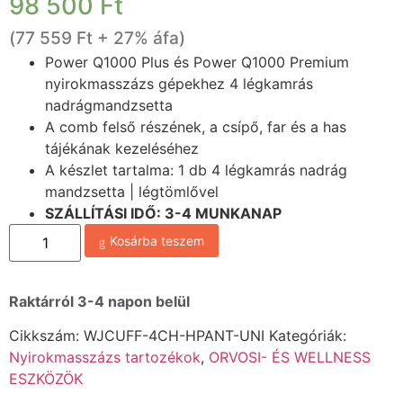
98 500
Ft
(
77 559
Ft
+ 27% áfa)
Power Q1000 Plus és Power Q1000 Premium
nyirokmasszázs gépekhez 4 légkamrás
nadrágmandzsetta
A comb felső részének, a csípő, far és a has
tájékának kezeléséhez
A készlet tartalma: 1 db 4 légkamrás nadrág
mandzsetta | légtömlővel
SZÁ
LLÍTÁSI IDŐ: 3-4 MUNKANAP
Kosárba teszem
Raktárról 3-4 napon belül
Cikkszám:
WJCUFF-4CH-HPANT-UNI
Kategóriák:
Nyirokmasszázs tartozékok
,
ORVOSI- ÉS WELLNESS
ESZKÖZÖK