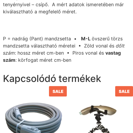
tenyérnyivel – csípő. A mért adatok ismeretében már
kiválasztható a megfelelő méret.
P = nadrág (Pant) mandzsetta •
M-L
övszerű törzs
mandzsetta választható méretei • Zöld vonal és
dőlt
szám
: hossz méret cm-ben • Piros vonal és
vastag
szám
: körfogat méret cm-ben
Kapcsolódó termékek
SALE
SALE