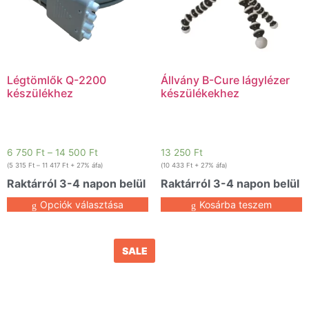
Légtömlők Q-2200
Állvány B-Cure lágylézer
készülékhez
készülékekhez
6 750
Ft
–
14 500
Ft
13 250
Ft
(
5 315
Ft
–
11 417
Ft
+ 27% áfa)
(
10 433
Ft
+ 27% áfa)
Raktárról 3-4 napon belül
Raktárról 3-4 napon belül
Opciók választása
Kosárba teszem
SALE