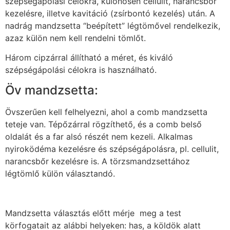
szépségápolási célokra, különösen cellulit, narancsbőr
kezelésre, illetve kavitáció (zsírbontó kezelés) után. A
nadrág mandzsetta “beépített” légtömővel rendelkezik,
azaz külön nem kell rendelni tömlőt.
Három cipzárral állítható a méret, és kiváló
szépségápolási célokra is használható.
Öv mandzsetta:
Övszerűen kell felhelyezni, ahol a comb mandzsetta
teteje van. Tépőzárral rögzíthető, és a comb belső
oldalát és a far alsó részét nem kezeli. Alkalmas
nyiroködéma kezelésre és szépségápolásra, pl. cellulit,
narancsbőr kezelésre is. A törzsmandzsettához
légtömlő külön választandó.
Mandzsetta választás előtt mérje meg a test
körfogatait az alábbi helyeken: has, a köldök alatt