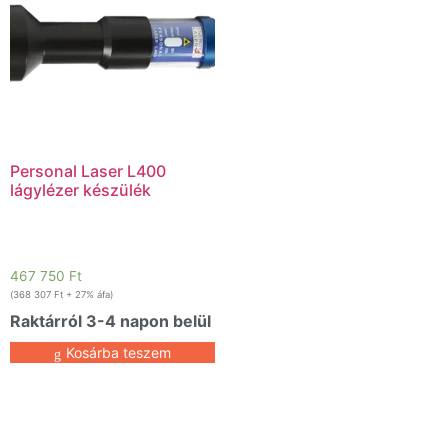
Personal Laser L400
lágylézer készülék
467 750
Ft
(
368 307
Ft
+ 27% áfa)
Raktárról 3-4 napon belül
Kosárba teszem