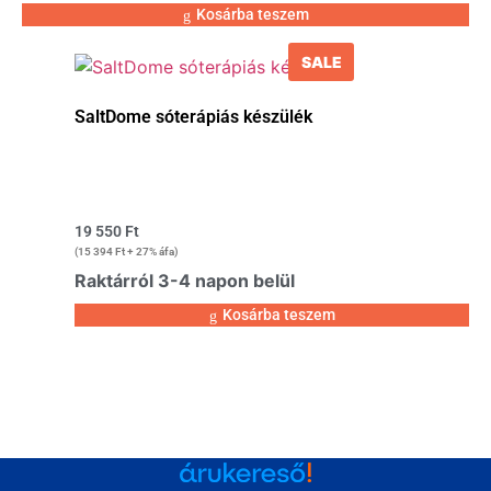
Kosárba teszem
SALE
SaltDome sóterápiás készülék
19 550
Ft
(
15 394
Ft
+ 27% áfa)
Raktárról 3-4 napon belül
Kosárba teszem