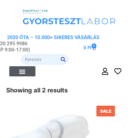
2020 ÓTA – 10.000+ SIKERES VÁSÁRLÁS
 20 295 9986
0
0
Ft
-P 9:00-17:00)
ÉTREND-KIEGÉSZÍTŐK
ORVOSI- ÉS WELLNESS ESZKÖZÖK
ORGANIKUS KOZMETIKUMOK
Showing all 2 results
SALE