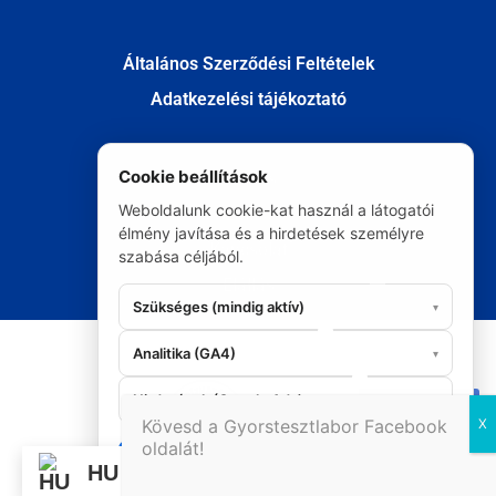
Általános Szerződési Feltételek
Adatkezelési tájékoztató
Cookie beállítások
Fizetés
Weboldalunk cookie-kat használ a látogatói
Szállítás
élmény javítása és a hirdetések személyre
Kapcsolat
szabása céljából.
Elállás
Szükséges (mindig aktív)
▾
© Minden jog fenntartva 2020
Analitika (GA4)
▾
Hirdetések (Google Ads)
▾
06 20 295 9986
Kövesd a Gyorstesztlabor Facebook
oldalát!
Mindent
Elutasítás
Mentés
HU
elfogad