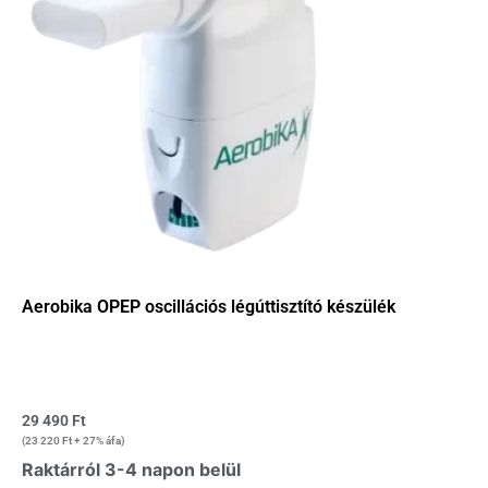
Aerobika OPEP oscillációs légúttisztító készülék
29 490
Ft
(
23 220
Ft
+ 27% áfa)
Raktárról 3-4 napon belül