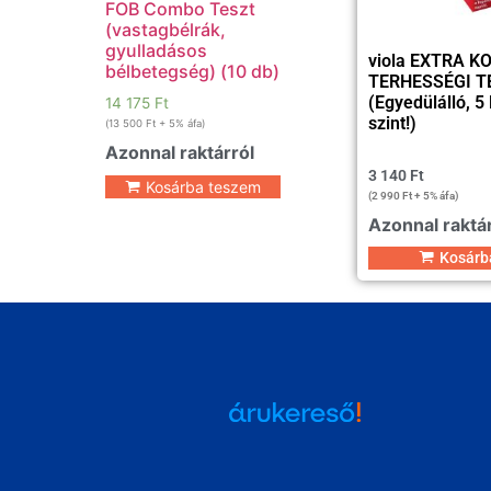
FOB Combo Teszt
(vastagbélrák,
gyulladásos
viola EXTRA K
bélbetegség) (10 db)
TERHESSÉGI TE
(Egyedülálló, 5
14 175
Ft
szint!)
(
13 500
Ft
+ 5% áfa)
Azonnal raktárról
3 140
Ft
Kosárba teszem
(
2 990
Ft
+ 5% áfa)
Azonnal raktá
Kosárb