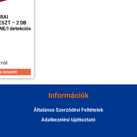
ORAI
SZT – 2 DB
 NE/l detekciós
rról
a teszem
Információk
Általános Szerződési Feltételek
Adatkezelési tájékoztató