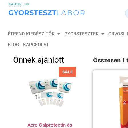
ÉTREND-KIEGÉSZÍTŐK
GYORSTESZTEK
ORVOSI-
BLOG
KAPCSOLAT
Önnek ajánlott
Összesen 1 t
SALE
Acro Calprotectin és