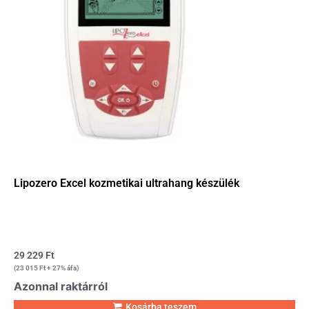
Lipozero Excel kozmetikai ultrahang készülék
29 229
Ft
(
23 015
Ft
+ 27% áfa)
Azonnal raktárról
Kosárba teszem