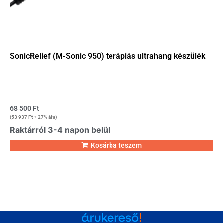
SonicRelief (M-Sonic 950) terápiás ultrahang készülék
68 500
Ft
(
53 937
Ft
+ 27% áfa)
Raktárról 3-4 napon belül
Kosárba teszem