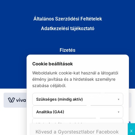
Általános Szerződési Feltételek
Adatkezelési tájékoztató
Fizetés
Szállítás
Cookie beállítások
Kapcsolat
Weboldalunk cookie-kat használ a látogatói
Elállás
élmény javítása és a hirdetések személyre
szabása céljából.
© Minden jog fenntartva 2020
Szükséges (mindig aktív)
▾
Analitika (GA4)
▾
Hirdetések (Google Ads)
▾
06 20 295 9986
Kövesd a Gyorstesztlabor Facebook