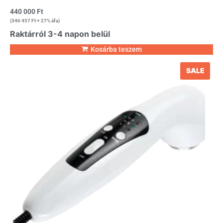
440 000
Ft
(
346 457
Ft
+ 27% áfa)
Raktárról 3-4 napon belül
Kosárba teszem
SALE