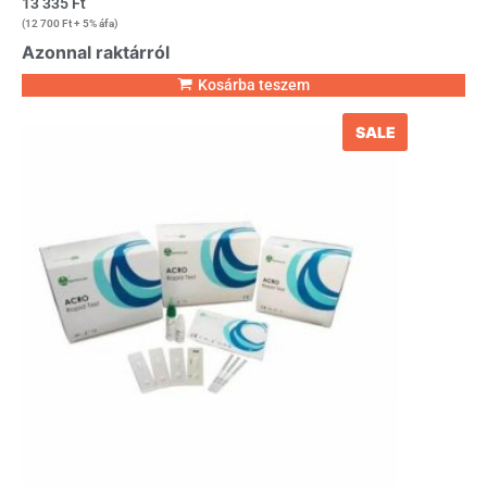
13 335
Ft
(
12 700
Ft
+ 5% áfa)
Azonnal raktárról
Kosárba teszem
SALE