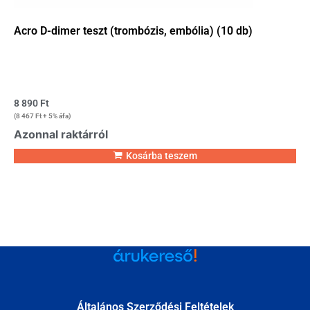
Acro D-dimer teszt (trombózis, embólia) (10 db)
8 890
Ft
(
8 467
Ft
+ 5% áfa)
Azonnal raktárról
Kosárba teszem
Általános Szerződési Feltételek