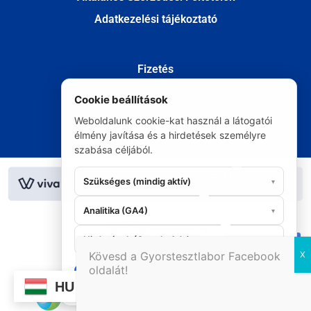
Adatkezelési tájékoztató
Fizetés
Szállítás
Cookie beállítások
Kapcsolat
Weboldalunk cookie-kat használ a látogatói
élmény javítása és a hirdetések személyre
Elállás
szabása céljából.
© Minden jog fenntartva 2020
Szükséges (mindig aktív)
▾
Analitika (GA4)
▾
Hirdetések (Google Ads)
▾
06 20 295 9986
Kövesd a Gyorstesztlabor Facebook
oldalát!
Mindent
Elutasítás
Mentés
HU
elfogad