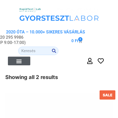
2020 ÓTA – 10.000+ SIKERES VÁSÁRLÁS
 20 295 9986
0
0
Ft
-P 9:00-17:00)
ÉTREND-KIEGÉSZÍTŐK
ORVOSI- ÉS WELLNESS ESZKÖZÖK
ORGANIKUS KOZMETIKUMOK
Showing all 2 results
SALE