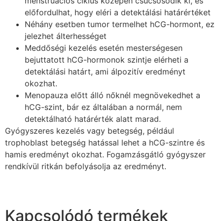
menstruációs ciklus közepén csúcsosodik ki, és
előfordulhat, hogy eléri a detektálási határértéket
Néhány esetben tumor termelhet hCG-hormont, ez
jelezhet álterhességet
Meddőségi kezelés esetén mesterségesen
bejuttatott hCG-hormonok szintje elérheti a
detektálási határt, ami álpozitív eredményt
okozhat.
Menopauza előtt álló nőknél megnövekedhet a
hCG-szint, bár ez általában a normál, nem
detektálható határérték alatt marad.
Gyógyszeres kezelés vagy betegség, például
trophoblast betegség hatással lehet a hCG-szintre és
hamis eredményt okozhat. Fogamzásgátló gyógyszer
rendkívül ritkán befolyásolja az eredményt.
Kapcsolódó termékek