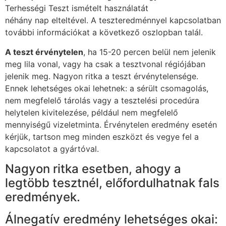
Terhességi Teszt ismételt használatát
néhány nap elteltével. A teszteredménnyel kapcsolatban
további információkat a következő oszlopban talál.
A teszt érvénytelen
, ha 15-20 percen belül nem jelenik
meg lila vonal, vagy ha csak a tesztvonal régiójában
jelenik meg. Nagyon ritka a teszt érvénytelensége.
Ennek lehetséges okai lehetnek: a sérült csomagolás,
nem megfelelő tárolás vagy a tesztelési procedúra
helytelen kivitelezése, például nem megfelelő
mennyiségű vizeletminta. Érvénytelen eredmény esetén
kérjük, tartson meg minden eszközt és vegye fel a
kapcsolatot a gyártóval.
Nagyon ritka esetben, ahogy a
legtöbb tesztnél, előfordulhatnak fals
eredmények.
Álnegatív eredmény lehetséges okai: