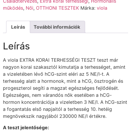
Családtervezés
,
Extra korai terhességi
,
Hormonális
működés
,
Női
,
OTTHONI TESZTEK
Márka:
viola
Leírás
További információk
Leírás
A viola EXTRA KORAI TERHESSÉGI TESZT teszt már
nagyon korai szakasztól kimutatja a terhességet, amint
a vizeletében lévő hCG-szint eléri az 5 NE/l-t. A
terhesség alatt a hormonok, mint a hCG, ösztrogén és
progeszterol segíti a magzat egészséges fejlődését.
Egészséges, nem várandós nők esetében a hCG-
hormon koncentrációja a vizeletben 3 NE/l. A hCG-szint
a fogantatás első napjaitól a terhesség 10. hetéig
megnövekszik nagyjából 230000 NE/l értékre.
A teszt jelentősége: