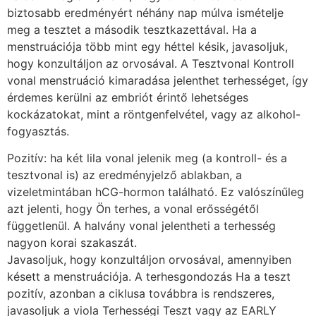
biztosabb eredményért néhány nap múlva ismételje
meg a tesztet a második tesztkazettával. Ha a
menstruációja több mint egy héttel késik, javasoljuk,
hogy konzultáljon az orvosával. A Tesztvonal Kontroll
vonal menstruáció kimaradása jelenthet terhességet, így
érdemes kerülni az embriót érintő lehetséges
kockázatokat, mint a röntgenfelvétel, vagy az alkohol-
fogyasztás.
Pozitív: ha két lila vonal jelenik meg (a kontroll- és a
tesztvonal is) az eredményjelző ablakban, a
vizeletmintában hCG-hormon található. Ez valószínűleg
azt jelenti, hogy Ön terhes, a vonal erősségétől
függetlenül. A halvány vonal jelentheti a terhesség
nagyon korai szakaszát.
Javasoljuk, hogy konzultáljon orvosával, amennyiben
késett a menstruációja. A terhesgondozás Ha a teszt
pozitív, azonban a ciklusa továbbra is rendszeres,
javasoljuk a viola Terhességi Teszt vagy az EARLY