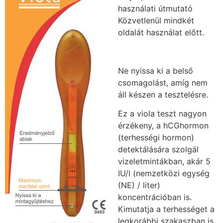
használati útmutató
Közvetlenül mindkét
oldalát használat előtt.
Ne nyissa ki a belső
csomagolást, amíg nem
áll készen a tesztelésre.
Ez a viola teszt nagyon
érzékeny, a hCGhormon
(terhességi hormon)
detektálására szolgál
vizeletmintákban, akár 5
IU/l (nemzetközi egység
(NE) / liter)
koncentrációban is.
Kimutatja a terhességet a
legkorábbi szakaszban is,