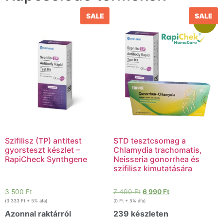
SALE
SALE
Akció!
Szifilisz (TP) antitest
STD tesztcsomag a
gyorsteszt készlet –
Chlamydia trachomatis,
RapiCheck Synthgene
Neisseria gonorrhea és
szifilisz kimutatására
3 500
Ft
7 490
Ft
6 990
Ft
(
3 333
Ft
+ 5% áfa)
(
0
Ft
+ 5% áfa)
Azonnal raktárról
239 készleten