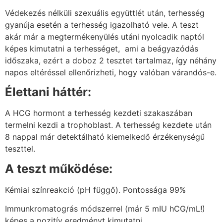
Védekezés nélküli szexuális együttlét után, terhesség
gyanúja esetén a terhesség igazolható vele. A teszt
akár már a megtermékenyülés utáni nyolcadik naptól
képes kimutatni a terhességet, ami a beágyazódás
időszaka, ezért a doboz 2 tesztet tartalmaz, így néhány
napos eltéréssel ellenőrizheti, hogy valóban várandós-e.
Élettani háttér:
A HCG hormont a terhesség kezdeti szakaszában
termelni kezdi a trophoblast. A terhesség kezdete után
8 nappal már detektálható kiemelkedő érzékenységű
teszttel.
A teszt működése:
Kémiai színreakció (pH függő). Pontossága 99%
Immunkromatográs módszerrel (már 5 mIU hCG/mL!)
képes a pozitív eredményt kimutatni.