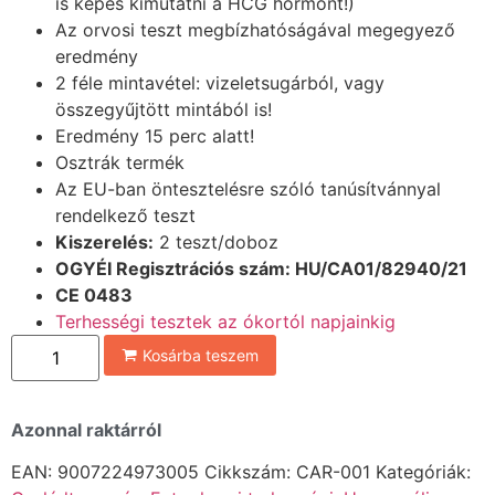
is képes kimutatni a HCG hormont!)
Az orvosi teszt megbízhatóságával megegyező
eredmény
2 féle mintavétel: vizeletsugárból, vagy
összegyűjtött mintából is!
Eredmény 15 perc alatt!
Osztrák termék
Az EU-ban öntesztelésre szóló tanúsítvánnyal
rendelkező teszt
Kiszerelés:
2 teszt/doboz
OGYÉI Regisztrációs szám: HU/CA01/82940/21
C
E 0483
Terhességi tesztek az ókortól napjainkig
Kosárba teszem
Azonnal raktárról
EAN:
9007224973005
Cikkszám:
CAR-001
Kategóriák: