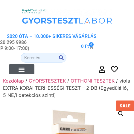
2020 ÓTA – 10.000+ SIKERES VÁSÁRLÁS
 20 295 9986
0
0
Ft
-P 9:00-17:00)
Kezdőlap
/
GYORSTESZTEK
/
OTTHONI TESZTEK
/ viola
ÉTREND-KIEGÉSZÍTŐK
ORVOSI- ÉS WELLNESS ESZKÖZÖK
ORGANIKUS KOZMETIKUMOK
EXTRA KORAI TERHESSÉGI TESZT – 2 DB (Egyedülálló,
5 NE/l detekciós szint!)
SALE