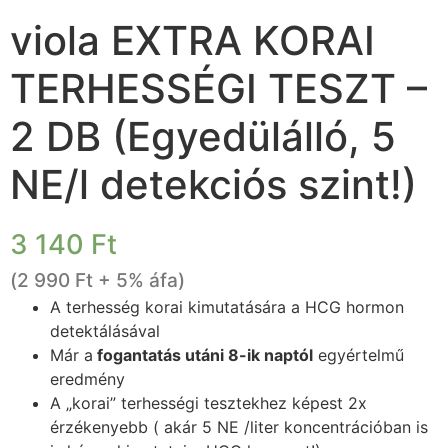
viola EXTRA KORAI
TERHESSÉGI TESZT –
2 DB (Egyedülálló, 5
NE/l detekciós szint!)
3 140
Ft
(
2 990
Ft
+ 5% áfa)
A terhesség korai kimutatására a HCG hormon
detektálásával
Már a
fogantatás utáni 8-ik naptól
egyértelmű
eredmény
A „korai” terhességi tesztekhez képest 2x
érzékenyebb ( akár 5 NE /liter koncentrációban is