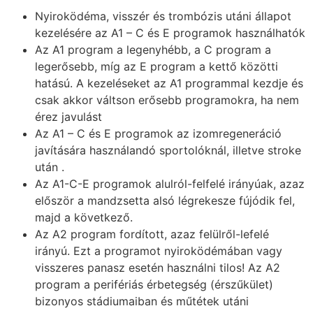
Nyiroködéma, visszér és trombózis utáni állapot
kezelésére az A1 – C és E programok használhatók
Az A1 program a legenyhébb, a C program a
legerősebb, míg az E program a kettő közötti
hatású. A kezeléseket az A1 programmal kezdje és
csak akkor váltson erősebb programokra, ha nem
érez javulást
Az A1 – C és E programok az izomregeneráció
javítására használandó sportolóknál, illetve stroke
után .
Az A1-C-E programok alulról-felfelé irányúak, azaz
először a mandzsetta alsó légrekesze fújódik fel,
majd a következő.
Az A2 program fordított, azaz felülről-lefelé
irányú. Ezt a programot nyiroködémában vagy
visszeres panasz esetén használni tilos! Az A2
program a perifériás érbetegség (érszűkület)
bizonyos stádiumaiban és műtétek utáni