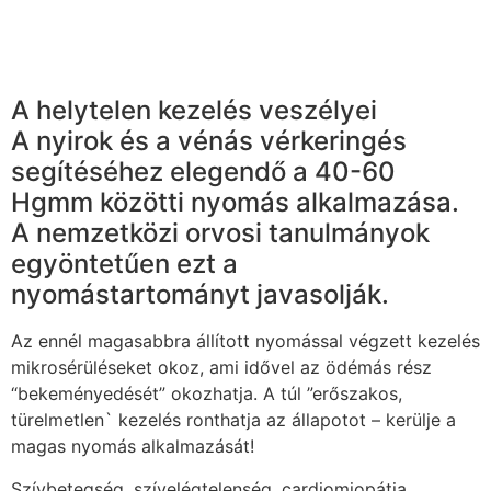
A helytelen kezelés veszélyei
A nyirok és a vénás vérkeringés
segítéséhez elegendő a 40-60
Hgmm közötti nyomás alkalmazása.
A nemzetközi orvosi tanulmányok
egyöntetűen ezt a
nyomástartományt javasolják.
Az ennél magasabbra állított nyomással végzett kezelés
mikrosérüléseket okoz, ami idővel az ödémás rész
“bekeményedését” okozhatja. A túl ”erőszakos,
türelmetlen` kezelés ronthatja az állapotot – kerülje a
magas nyomás alkalmazását!
Szívbetegség, szívelégtelenség, cardiomiopátia,