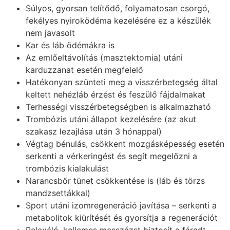
Súlyos, gyorsan telítődő, folyamatosan csorgó,
fekélyes nyiroködéma kezelésére ez a készülék
nem javasolt
Kar és láb ödémákra is
Az emlőeltávolítás (masztektomia) utáni
karduzzanat esetén megfelelő
Hatékonyan szünteti meg a visszérbetegség által
keltett nehézláb érzést és feszülő fájdalmakat
Terhességi visszérbetegségben is alkalmazható
Trombózis utáni állapot kezelésére (az akut
szakasz lezajlása után 3 hónappal)
Végtag bénulás, csökkent mozgásképesség esetén
serkenti a vérkeringést és segít megelőzni a
trombózis kialakulást
Narancsbőr tünet csökkentése is (láb és törzs
mandzsettákkal)
Sport utáni izomregeneráció javítása – serkenti a
metabolitok kiürítését és gyorsítja a regenerációt