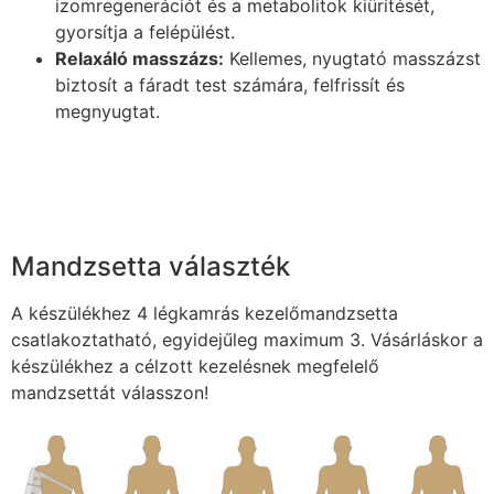
izomregenerációt és a metabolitok kiürítését,
gyorsítja a felépülést.
Relaxáló masszázs:
Kellemes, nyugtató masszázst
biztosít a fáradt test számára, felfrissít és
megnyugtat.
Mandzsetta választék
A készülékhez 4 légkamrás kezelőmandzsetta
csatlakoztatható, egyidejűleg maximum 3. Vásárláskor a
készülékhez a célzott kezelésnek megfelelő
mandzsettát válasszon!