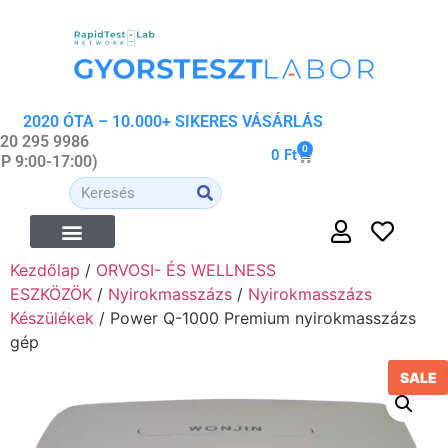
2020 ÓTA – 10.000+ SIKERES VÁSÁRLÁS
 20 295 9986
0
0
Ft
-P 9:00-17:00)
Kezdőlap
/
ORVOSI- ÉS WELLNESS
ÉTREND-KIEGÉSZÍTŐK
ORVOSI- ÉS WELLNESS ESZKÖZÖK
ORGANIKUS KOZMETIKUMOK
ESZKÖZÖK
/
Nyirokmasszázs
/
Nyirokmasszázs
Készülékek
/ Power Q-1000 Premium nyirokmasszázs
gép
SALE