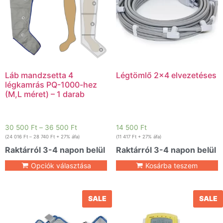
Láb mandzsetta 4
Légtömlő 2×4 elvezetéses
légkamrás PQ-1000-hez
(M,L méret) – 1 darab
30 500
Ft
–
36 500
Ft
14 500
Ft
(
24 016
Ft
–
28 740
Ft
+ 27% áfa)
(
11 417
Ft
+ 27% áfa)
Raktárról 3-4 napon belül
Raktárról 3-4 napon belül
Opciók választása
Kosárba teszem
SALE
SALE