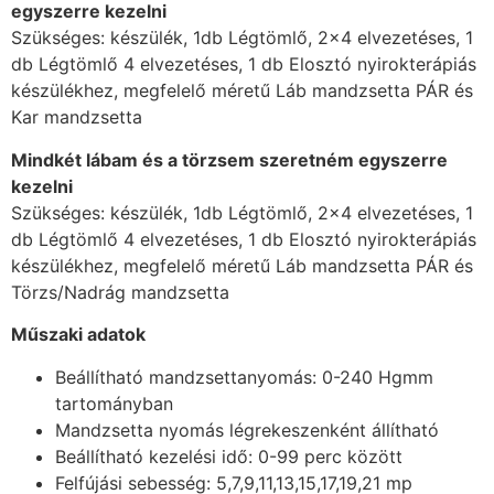
egyszerre kezelni
Szükséges: készülék, 1db Légtömlő, 2×4 elvezetéses, 1
db Légtömlő 4 elvezetéses, 1 db Elosztó nyirokterápiás
készülékhez, megfelelő méretű Láb mandzsetta PÁR és
Kar mandzsetta
Mindkét lábam és a törzsem szeretném egyszerre
kezelni
Szükséges: készülék, 1db Légtömlő, 2×4 elvezetéses, 1
db Légtömlő 4 elvezetéses, 1 db Elosztó nyirokterápiás
készülékhez, megfelelő méretű Láb mandzsetta PÁR és
Törzs/Nadrág mandzsetta
Műszaki adatok
Beállítható mandzsettanyomás: 0-240 Hgmm
tartományban
Mandzsetta nyomás légrekeszenként állítható
Beállítható kezelési idő: 0-99 perc között
Felfújási sebesség: 5,7,9,11,13,15,17,19,21 mp