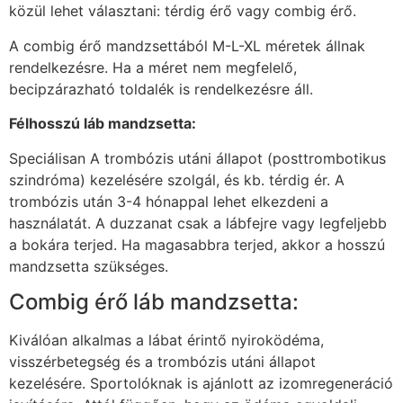
közül lehet választani: térdig érő vagy combig érő.
A combig érő mandzsettából M-L-XL méretek állnak
rendelkezésre. Ha a méret nem megfelelő,
becipzárazható toldalék is rendelkezésre áll.
Félhosszú láb mandzsetta:
Speciálisan A trombózis utáni állapot (posttrombotikus
szindróma) kezelésére szolgál, és kb. térdig ér. A
trombózis után 3-4 hónappal lehet elkezdeni a
használatát. A duzzanat csak a lábfejre vagy legfeljebb
a bokára terjed. Ha magasabbra terjed, akkor a hosszú
mandzsetta szükséges.
Combig érő láb mandzsetta:
Kiválóan alkalmas a lábat érintő nyiroködéma,
visszérbetegség és a trombózis utáni állapot
kezelésére. Sportolóknak is ajánlott az izomregeneráció