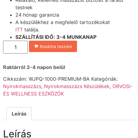
Relaxáló, kellemes masszázst biztosít a fáradt
testnek
24 hónap garancia
A készülékhez a megfelelő tartozékokat
ITT
találja.
SZÁ
LLÍTÁSI IDŐ: 3-4 MUNKANAP
Kosárba teszem
Raktárról 3-4 napon belül
Cikkszám:
WJPQ-1000-PREMIUM-BA
Kategóriák:
Nyirokmasszázs
,
Nyirokmasszázs Készülékek
,
ORVOSI-
ÉS WELLNESS ESZKÖZÖK
Leírás
Leírás