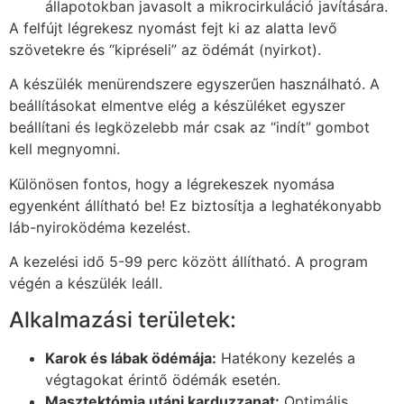
állapotokban javasolt a mikrocirkuláció javítására.
A felfújt légrekesz nyomást fejt ki az alatta levő
szövetekre és “kipréseli” az ödémát (nyirkot).
A készülék menürendszere egyszerűen használható. A
beállításokat elmentve elég a készüléket egyszer
beállítani és legközelebb már csak az “indít” gombot
kell megnyomni.
Különösen fontos, hogy a légrekeszek nyomása
egyenként állítható be! Ez biztosítja a leghatékonyabb
láb-nyiroködéma kezelést.
A kezelési idő 5-99 perc között állítható. A program
végén a készülék leáll.
Alkalmazási területek:
Karok és lábak ödémája:
Hatékony kezelés a
végtagokat érintő ödémák esetén.
Masztektómia utáni karduzzanat:
Optimális