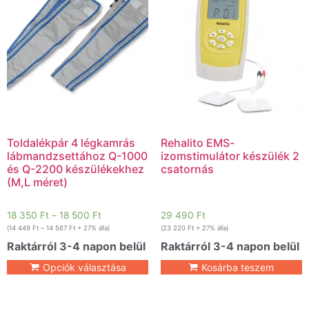
Toldalékpár 4 légkamrás
Rehalito EMS-
lábmandzsettához Q-1000
izomstimulátor készülék 2
és Q-2200 készülékekhez
csatornás
(M,L méret)
18 350
Ft
–
18 500
Ft
29 490
Ft
(
14 449
Ft
–
14 567
Ft
+ 27% áfa)
(
23 220
Ft
+ 27% áfa)
Raktárról 3-4 napon belül
Raktárról 3-4 napon belül
Opciók választása
Kosárba teszem