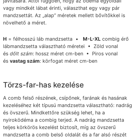
javítására. Attól függően, hogy az ödéma egyoldali
vagy mindkét lábat érinti, választhat egy vagy pár
mandzsettát. Az „alap” méretek mellett bővítőkkel is
növelhető a méret.
H
= félhosszú láb mandzsetta •
M-L-XL
combig érő
lábmandzsetta választható méretei • Zöld vonal
és
dőlt szám
: hossz méret cm-ben • Piros vonal
és
vastag szám
: körfogat méret cm-ben
Törzs-far-has kezelése
A comb felső részének, csípőnek, farának és hasának
kezeléséhez két típusú mandzsetta választható: nadrág
és övszerű. Mindkettőre szükség lehet, ha a
nyiroködéma a combig terjed. A nadrág mandzsetta
teljes körkörös kezelést biztosít, míg az övszerű
mandzsetta a comb belső oldalát és a far alsó részét