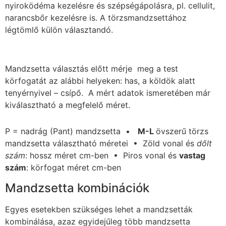
nyiroködéma kezelésre és szépségápolásra, pl. cellulit,
narancsbőr kezelésre is. A törzsmandzsettához
légtömlő külön választandó.
Mandzsetta választás előtt mérje meg a test
körfogatát az alábbi helyeken: has, a köldök alatt
tenyérnyivel – csípő. A mért adatok ismeretében már
kiválasztható a megfelelő méret.
P = nadrág (Pant) mandzsetta •
M-L
övszerű törzs
mandzsetta választható méretei • Zöld vonal és
dőlt
szám
: hossz méret cm-ben • Piros vonal és
vastag
szám
: körfogat méret cm-ben
Mandzsetta kombinációk
Egyes esetekben szükséges lehet a mandzsetták
kombinálása, azaz egyidejűleg több mandzsetta