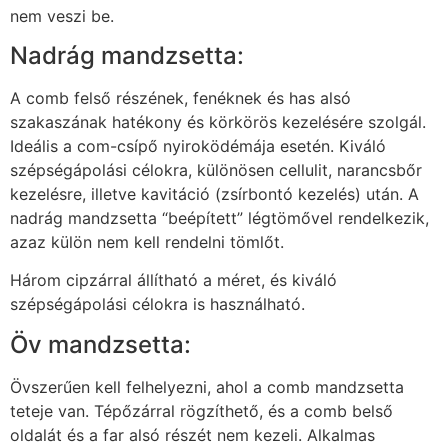
nem veszi be.
Nadrág mandzsetta:
A comb felső részének, fenéknek és has alsó
szakaszának hatékony és körkörös kezelésére szolgál.
Ideális a com-csípő nyiroködémája esetén. Kiváló
szépségápolási célokra, különösen cellulit, narancsbőr
kezelésre, illetve kavitáció (zsírbontó kezelés) után. A
nadrág mandzsetta “beépített” légtömővel rendelkezik,
azaz külön nem kell rendelni tömlőt.
Három cipzárral állítható a méret, és kiváló
szépségápolási célokra is használható.
Öv mandzsetta:
Övszerűen kell felhelyezni, ahol a comb mandzsetta
teteje van. Tépőzárral rögzíthető, és a comb belső
oldalát és a far alsó részét nem kezeli. Alkalmas