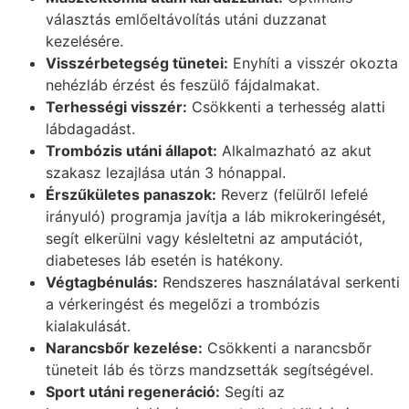
választás emlőeltávolítás utáni duzzanat
kezelésére.
Visszérbetegség tünetei:
Enyhíti a visszér okozta
nehézláb érzést és feszülő fájdalmakat.
Terhességi visszér:
Csökkenti a terhesség alatti
lábdagadást.
Trombózis utáni állapot:
Alkalmazható az akut
szakasz lezajlása után 3 hónappal.
Érszűkületes panaszok:
Reverz (felülről lefelé
irányuló) programja javítja a láb mikrokeringését,
segít elkerülni vagy késleltetni az amputációt,
diabeteses láb esetén is hatékony.
Végtagbénulás:
Rendszeres használatával serkenti
a vérkeringést és megelőzi a trombózis
kialakulását.
Narancsbőr kezelése:
Csökkenti a narancsbőr
tüneteit láb és törzs mandzsetták segítségével.
Sport utáni regeneráció:
Segíti az