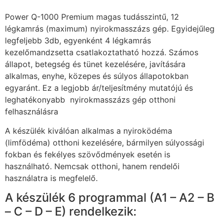
Power Q-1000 Premium magas tudásszintű, 12
légkamrás (maximum) nyirokmasszázs gép. Egyidejűleg
legfeljebb 3db, egyenként 4 légkamrás
kezelőmandzsetta csatlakoztatható hozzá. Számos
állapot, betegség és tünet kezelésére, javítására
alkalmas, enyhe, közepes és súlyos állapotokban
egyaránt. Ez a legjobb ár/teljesítmény mutatójú és
leghatékonyabb nyirokmasszázs gép otthoni
felhasználásra
A készülék kiválóan alkalmas a nyiroködéma
(limfödéma) otthoni kezelésére, bármilyen súlyossági
fokban és fekélyes szövődmények esetén is
használható. Nemcsak otthoni, hanem rendelői
használatra is megfelelő.
A készülék 6 programmal (A1 – A2 – B
– C – D – E) rendelkezik: