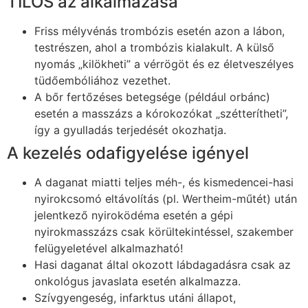
TILOS az alkalmazása
Friss mélyvénás trombózis esetén azon a lábon,
testrészen, ahol a trombózis kialakult. A külső
nyomás „kilökheti” a vérrögöt és ez életveszélyes
tüdőembóliához vezethet.
A bőr fertőzéses betegsége (például orbánc)
esetén a masszázs a kórokozókat „szétterítheti”,
így a gyulladás terjedését okozhatja.
A kezelés odafigyelése igényel
A daganat miatti teljes méh-, és kismedencei-hasi
nyirokcsomó eltávolítás (pl. Wertheim-műtét) után
jelentkező nyiroködéma esetén a gépi
nyirokmasszázs csak körültekintéssel, szakember
felügyeletével alkalmazható!
Hasi daganat által okozott lábdagadásra csak az
onkológus javaslata esetén alkalmazza.
Szívgyengeség, infarktus utáni állapot,