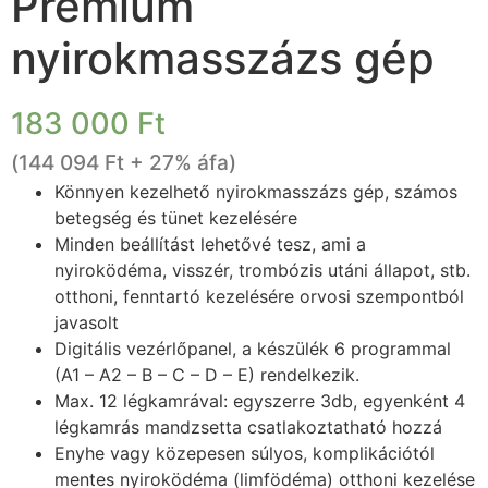
Premium
nyirokmasszázs gép
183 000
Ft
(
144 094
Ft
+ 27% áfa)
Könnyen kezelhető nyirokmasszázs gép, számos
betegség és tünet kezelésére
Minden beállítást lehetővé tesz, ami a
nyiroködéma, visszér, trombózis utáni állapot, stb.
otthoni, fenntartó kezelésére orvosi szempontból
javasolt
Digitális vezérlőpanel, a készülék 6 programmal
(A1 – A2 – B – C – D – E) rendelkezik.
Max. 12 légkamrával: egyszerre 3db, egyenként 4
légkamrás mandzsetta csatlakoztatható hozzá
Enyhe vagy közepesen súlyos, komplikációtól
mentes nyiroködéma (limfödéma) otthoni kezelése