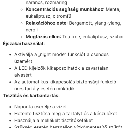
narancs, rozmaring
Koncentrációs segítség munkához
: Menta,
eukaliptusz, citromfű
Relaxációhoz este
: Bergamott, ylang-ylang,
neroli
Megfázás ellen
: Tea tree, eukaliptusz, szuhar
Éjszakai használat:
Aktiválja a „night mode” funkciót a csendes
üzemért
A LED kijelzők kikapcsolhatók a zavartalan
alvásért
Az automatikus kikapcsolás biztonsági funkció
üres tartály esetén működik
Tisztítás és karbantartás:
Naponta cserélje a vizet
Hetente tisztítsa meg a tartályt és a készüléket
Használja a mellékelt tisztítókeféket
Szükség esetén használjon vízkőmentesítő szűrőt