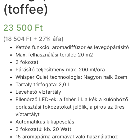
(toffee)
23 500
Ft
(
18 504
Ft
+ 27% áfa)
Kettős funkció: aromadiffúzor és levegőpárásító
Max. felhasználási terület: 20 m2
2 fokozat
Párásító teljesítmény max. 200 ml/óra
Whisper Quiet technoológia: Nagyon halk üzem
Tartály térfogata: 2,0 l
Levehető víztartály
Ellenőrző LED-ek: a fehér, ill. a kék a különböző
porlasztási fokozatokat jelölik, a piros az üres
víztartályt
Automatikus kikapcsolás
2 fokozatú: kb. 20 Watt
15 aromapárna aromával való használathoz