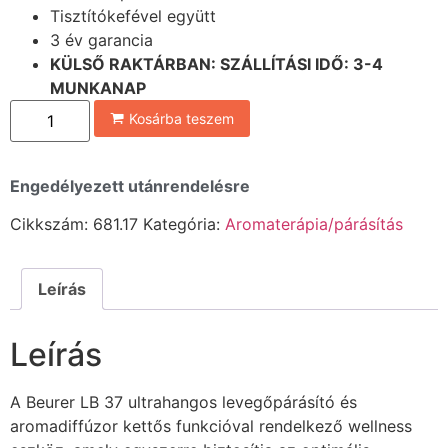
Tisztítókefével együtt
3 év garancia
KÜLSŐ RAKTÁRBAN: SZÁLLÍTÁSI IDŐ: 3-4
MUNKANAP
Kosárba teszem
Engedélyezett utánrendelésre
Cikkszám:
681.17
Kategória:
Aromaterápia/párásítás
Leírás
Leírás
A Beurer LB 37 ultrahangos levegőpárásító és
aromadiffúzor kettős funkcióval rendelkező wellness