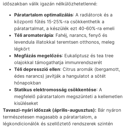
időszakban válik igazán nélkülözhetetlenné:
Páratartalom optimalizálás
: A radiátorok és a
központi fűtés 15-25%-ra csökkenthetik a
páratartalmat, a készülék ezt 40-60%-ra emeli
Téli aromaterápia
: Fahéj, narancs, fenyő és
levendula illatokkal teremtsen otthonos, meleg
légkört
Megfázás megelőzés
: Eukaliptusz és tea tree
olajokkal támogathatja immunrendszerét
Téli depresszió ellen
: Citrus aromák (bergamott,
édes narancs) javítják a hangulatot a sötét
hónapokban
Statikus elektromosság csökkentése
: A
megfelelő páratartalom megszünteti a kellemetlen
kisüléseket
Tavaszi-nyári időszak (április-augusztus):
Bár nyáron
természetesen magasabb a páratartalom, a
légkondicionálók és szellőztető rendszerek szintén