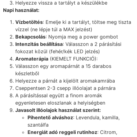
Helyezze vissza a tartályt a készülékbe
Napi használat:
Vízbetöltés
: Emelje ki a tartályt, töltse meg tiszta
vízzel (ne lépje túl a MAX jelzést)
Bekapcsolás
: Nyomja meg a power gombot
Intenzitás beállítása
: Válasszon a 2 párásítási
fokozat közül (fehér/kék LED jelzés)
Aromaterápia
(KIEMELT FUNKCIÓ):
Válasszon egy aromapárnát a 15 darabos
készletből
Helyezze a párnát a kijelölt aromakamrába
Cseppentsen 2-3 csepp illóolajat a párnára
A párásítással együtt a finom aromák
egyenletesen eloszlanak a helyiségben
Javasolt illóolajok használat szerint:
Pihentető alváshoz
: Levendula, kamilla,
szantálfa
Energiát adó reggeli rutinhoz
: Citrom,