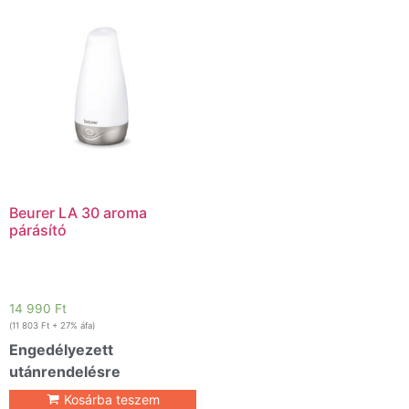
Beurer LA 30 aroma
párásító
14 990
Ft
(
11 803
Ft
+ 27% áfa)
Engedélyezett
utánrendelésre
Kosárba teszem