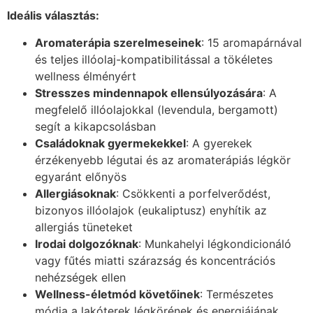
Ideális választás:
Aromaterápia szerelmeseinek
: 15 aromapárnával
és teljes illóolaj-kompatibilitással a tökéletes
wellness élményért
Stresszes mindennapok ellensúlyozására
: A
megfelelő illóolajokkal (levendula, bergamott)
segít a kikapcsolásban
Családoknak gyermekekkel
: A gyerekek
érzékenyebb légutai és az aromaterápiás légkör
egyaránt előnyös
Allergiásoknak
: Csökkenti a porfelverődést,
bizonyos illóolajok (eukaliptusz) enyhítik az
allergiás tüneteket
Irodai dolgozóknak
: Munkahelyi légkondicionáló
vagy fűtés miatti szárazság és koncentrációs
nehézségek ellen
Wellness-életmód követőinek
: Természetes
módja a lakóterek légkörének és energiájának