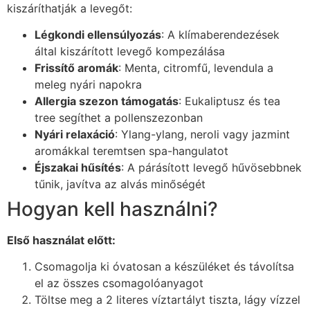
kiszáríthatják a levegőt:
Légkondi ellensúlyozás
: A klímaberendezések
által kiszárított levegő kompezálása
Frissítő aromák
: Menta, citromfű, levendula a
meleg nyári napokra
Allergia szezon támogatás
: Eukaliptusz és tea
tree segíthet a pollenszezonban
Nyári relaxáció
: Ylang-ylang, neroli vagy jazmint
aromákkal teremtsen spa-hangulatot
Éjszakai hűsítés
: A párásított levegő hűvösebbnek
tűnik, javítva az alvás minőségét
Hogyan kell használni?
Első használat előtt:
Csomagolja ki óvatosan a készüléket és távolítsa
el az összes csomagolóanyagot
Töltse meg a 2 literes víztartályt tiszta, lágy vízzel