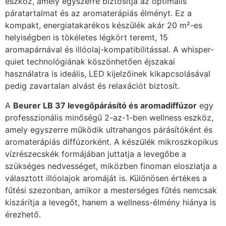
eszköz, amely egyszerre biztosítja az optimális
páratartalmat és az aromaterápiás élményt. Ez a
kompakt, energiatakarékos készülék akár 20 m²-es
helyiségben is tökéletes légkört teremt, 15
aromapárnával és illóolaj-kompatibilitással. A whisper-
quiet technológiának köszönhetően éjszakai
használatra is ideális, LED kijelzőinek kikapcsolásával
pedig zavartalan alvást és relaxációt biztosít.
A
Beurer LB 37 levegőpárásító és aromadiffúzor
egy
professzionális minőségű 2-az-1-ben wellness eszköz,
amely egyszerre működik ultrahangos párásítóként és
aromaterápiás diffúzorként. A készülék mikroszkopikus
vízrészecskék formájában juttatja a levegőbe a
szükséges nedvességet, miközben finoman eloszlatja a
választott illóolajok aromáját is. Különösen értékes a
fűtési szezonban, amikor a mesterséges fűtés nemcsak
kiszárítja a levegőt, hanem a wellness-élmény hiánya is
érezhető.