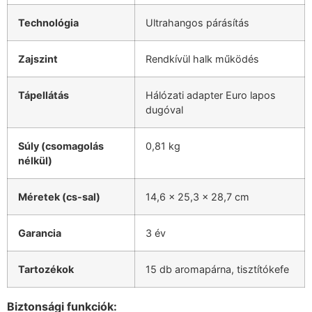
Technológia
Ultrahangos párásítás
Zajszint
Rendkívül halk működés
Tápellátás
Hálózati adapter Euro lapos
dugóval
Súly (csomagolás
0,81 kg
nélkül)
Méretek (cs-sal)
14,6 x 25,3 x 28,7 cm
Garancia
3 év
Tartozékok
15 db aromapárna, tisztítókefe
Biztonsági funkciók: