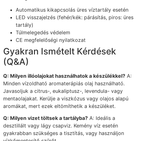
Automatikus kikapcsolás üres víztartály esetén
LED visszajelzés (fehér/kék: párásítás, piros: üres
tartály)
Túlmelegedés védelem
CE megfelelőségi nyilatkozat
Gyakran Ismételt Kérdések
(Q&A)
Q: Milyen illóolajokat használhatok a készülékkel?
A:
Minden vízoldható aromaterápiás olaj használható.
Javasoljuk a citrus-, eukaliptusz-, levendula- vagy
mentaolajakat. Kerülje a viszkózus vagy olajos alapú
aromákat, mert ezek eltömíthetik a készüléket.
Q: Milyen vizet töltsek a tartályba?
A: Ideális a
desztillált vagy lágy csapviz. Kemény víz esetén
gyakrabban szükséges a tisztítás, vagy használjon
vízkőmentesítő szűrőt.