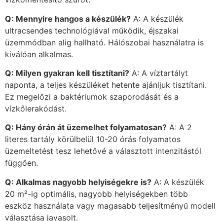
Q: Mennyire hangos a készülék?
A: A készülék
ultracsendes technológiával működik, éjszakai
üzemmódban alig hallható. Hálószobai használatra is
kiválóan alkalmas.
Q: Milyen gyakran kell tisztítani?
A: A víztartályt
naponta, a teljes készüléket hetente ajánljuk tisztítani.
Ez megelőzi a baktériumok szaporodását és a
vízkőlerakódást.
Q: Hány órán át üzemelhet folyamatosan?
A: A 2
literes tartály körülbelül 10-20 órás folyamatos
üzemeltetést tesz lehetővé a választott intenzitástól
függően.
Q: Alkalmas nagyobb helyiségekre is?
A: A készülék
20 m²-ig optimális, nagyobb helyiségekben több
eszköz használata vagy magasabb teljesítményű modell
választása javasolt.