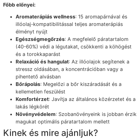
Főbb előnyei:
Aromaterápiás wellness
: 15 aromapárnával és
illóolaj-kompatibilitással teljes aromaterápiás
élményt nyújt
Egészségmegőrzés
: A megfelelő páratartalom
(40-60%) védi a légutakat, csökkenti a köhögést
és a torokkaparást
Relaxáció és hangulat
: Az illóolajok segítenek a
stressz oldásában, a koncentrációban vagy a
pihentető alvásban
Bőrápolás
: Megelőzi a bőr kiszáradását és a
kellemetlen feszülést
Komfortérzet
: Javítja az általános közérzetet és a
lakás légkörét
Növényvédelem
: Szobanövényeink is jobban érzik
magukat optimális páratartalom mellett
Kinek és mire ajánljuk?