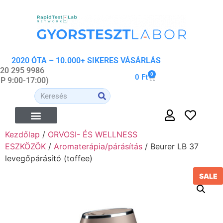
2020 ÓTA – 10.000+ SIKERES VÁSÁRLÁS
 20 295 9986
0
0
Ft
-P 9:00-17:00)
Kezdőlap
/
ORVOSI- ÉS WELLNESS
ESZKÖZÖK
/
Aromaterápia/párásítás
/ Beurer LB 37
levegőpárásító (toffee)
SALE