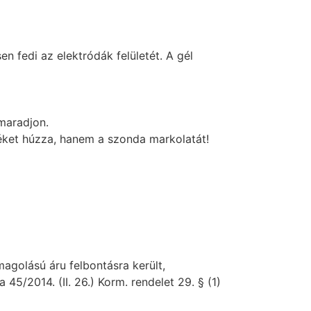
n fedi az elektródák felületét. A gél
 maradjon.
etéket húzza, hanem a szonda markolatát!
golású áru felbontásra került,
45/2014. (II. 26.) Korm. rendelet 29. § (1)