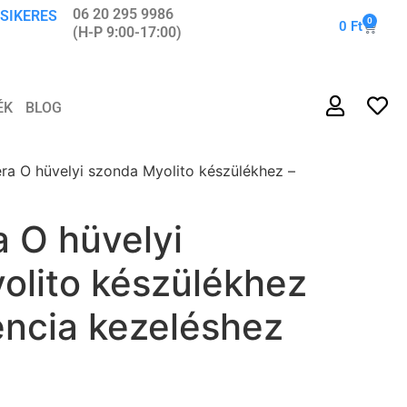
06 20 295 9986
 SIKERES
0
0
Ft
(H-P 9:00-17:00)
ÉK
BLOG
ra O hüvelyi szonda Myolito készülékhez –
 O hüvelyi
olito készülékhez
encia kezeléshez