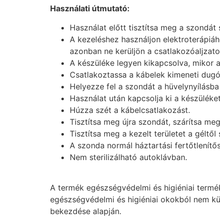
Használati útmutató:
Használat előtt tisztítsa meg a szondát
A kezeléshez használjon elektroterápiáho
azonban ne kerüljön a csatlakozóaljzat
A készüléke legyen kikapcsolva, mikor 
Csatlakoztassa a kábelek kimeneti dugói
Helyezze fel a szondát a hüvelynyílásba
Használat után kapcsolja ki a készüléke
Húzza szét a kábelcsatlakozást.
Tisztítsa meg újra szondát, szárítsa meg
Tisztítsa meg a kezelt területet a géltől
A szonda normál háztartási fertőtlenítős
Nem sterilizálható autoklávban.
A termék egészségvédelmi és higiéniai termé
egészségvédelmi és higiéniai okokból nem küldh
bekezdése alapján.