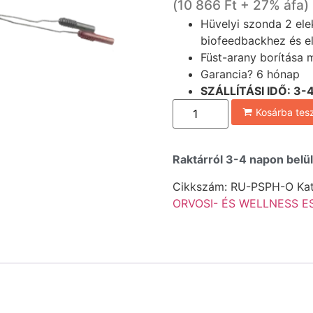
(
10 866
Ft
+ 27% áfa)
Hüvelyi szonda 2 ele
biofeedbackhez és el
Füst-arany borítása m
Garancia? 6 hónap
SZÁ
LLÍTÁSI IDŐ: 
Kosárba te
Raktárról 3-4 napon belül
Cikkszám:
RU-PSPH-O
Ka
ORVOSI- ÉS WELLNESS E