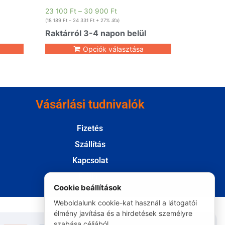
23 100
Ft
–
30 900
Ft
(
18 189
Ft
–
24 331
Ft
+ 27% áfa)
Raktárról 3-4 napon belül
Opciók választása
Vásárlási tudnivalók
Fizetés
Szállítás
Kapcsolat
Elállás
Cookie beállítások
Weboldalunk cookie-kat használ a látogatói
élmény javítása és a hirdetések személyre
szabása céljából.