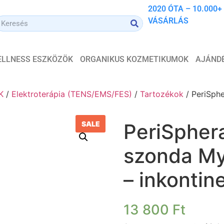
2020 ÓTA – 10.000+
VÁSÁRLÁS
WELLNESS ESZKÖZÖK
ORGANIKUS KOZMETIKUMOK
AJÁND
K
/
Elektroterápia (TENS/EMS/FES)
/
Tartozékok
/ PeriSphe
SALE
PeriSphera
szonda My
– inkontin
13 800
Ft