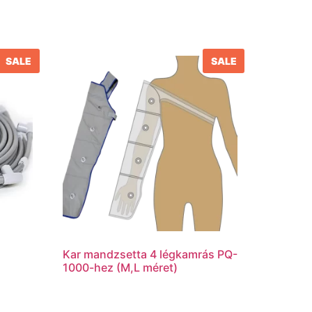
SALE
SALE
Kar mandzsetta 4 légkamrás PQ-
1000-hez (M,L méret)