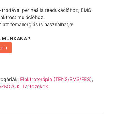
ktródával perineális reedukációhoz, EMG
ektrostimulációhoz.
iatt fémallergiás is használhatja!
3-4 MUNKANAP
szem
tegóriák:
Elektroterápia (TENS/EMS/FES)
,
SZKÖZÖK
,
Tartozékok