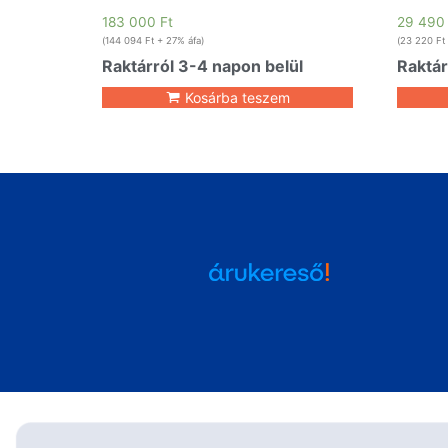
183 000
Ft
29 49
(
144 094
Ft
+ 27% áfa)
(
23 220
Ft
Raktárról 3-4 napon belül
Raktár
Kosárba teszem