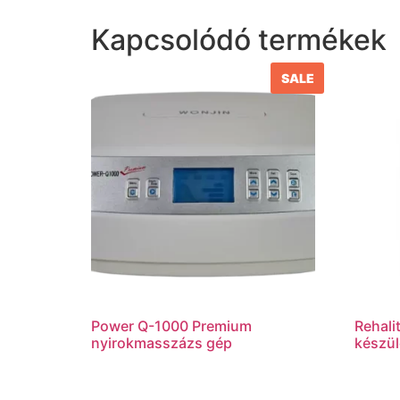
Kapcsolódó termékek
SALE
Power Q-1000 Premium
Rehali
nyirokmasszázs gép
készül