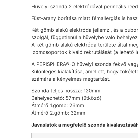
Hüvelyi szonda 2 elektródával perineális re
Füst-arany borítása miatt fémallergiás is hasz
Két gömb alakú elektróda jellemzi, és a pubor
szolgál, függetlenül a hüvelybe való behelyez
A két gömb alakú elektróda területe által meg
izomcsoportok kiváló rekrutálását (a lehető l
A PERISPHERA®-O hüvelyi szonda fekvő vagy 
Különleges kialakítása, amellett, hogy tökéle
számára a kényelmes megtartást.
Szonda teljes hossza: 120mm
Behelyezhető: 57mm (ütköző)
Átmérő 1.gömb: 26mm
Átmérő 2.gömb: 32mm
Javaslatok a megfelelő szonda kiválasztásá