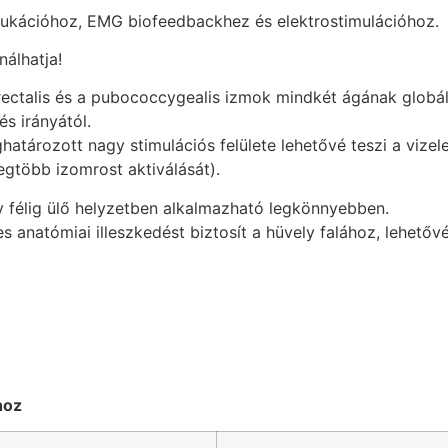
edukációhoz, EMG biofeedbackhez és elektrostimulációhoz.
nálhatja!
ectalis és a pubococcygealis izmok mindkét ágának globális
és irányától.
határozott nagy stimulációs felülete lehetővé teszi a vize
egtöbb izomrost aktiválását).
félig ülő helyzetben alkalmazható legkönnyebben.
tes anatómiai illeszkedést biztosít a hüvely falához, lehető
hoz