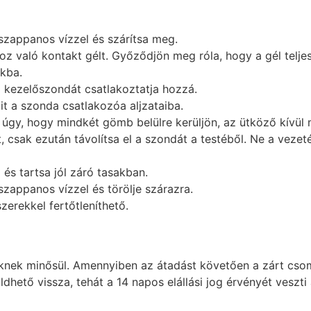
 szappanos vízzel és szárítsa meg.
z való kontakt gélt. Győződjön meg róla, hogy a gél teljese
okba.
a kezelőszondát csatlakoztatja hozzá.
t a szonda csatlakozóa aljzataiba.
 úgy, hogy mindkét gömb belülre kerüljön, az ütköző kívül
t, csak ezután távolítsa el a szondát a testéből. Ne a vez
 és tartsa jól záró tasakban.
 szappanos vízzel és törölje szárazra.
zerekkel fertőtleníthető.
knek minősül. Amennyiben az átadást követően a zárt csoma
ető vissza, tehát a 14 napos elállási jog érvényét veszti a 