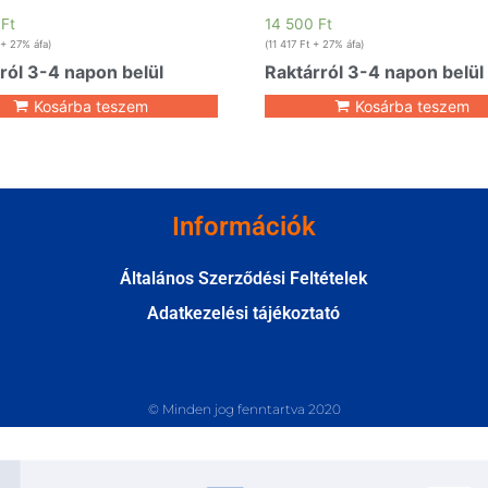
0
Ft
14 500
Ft
+ 27% áfa)
(
11 417
Ft
+ 27% áfa)
ról 3-4 napon belül
Raktárról 3-4 napon belül
Kosárba teszem
Kosárba teszem
Információk
Általános Szerződési Feltételek
Adatkezelési tájékoztató
© Minden jog fenntartva 2020