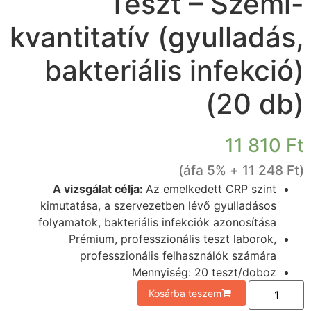
Teszt – Szemi-
kvantitatív (gyulladás,
bakteriális infekció)
(20 db)
11 810
Ft
+ 5% áfa)
11 248
Ft
(
A vizsgálat célja:
Az emelkedett CRP szint
kimutatása, a szervezetben lévő gyulladásos
folyamatok, bakteriális infekciók azonosítása
Prémium, professzionális teszt laborok,
professzionális felhasználók számára
Mennyiség: 20 teszt/doboz
Kosárba teszem