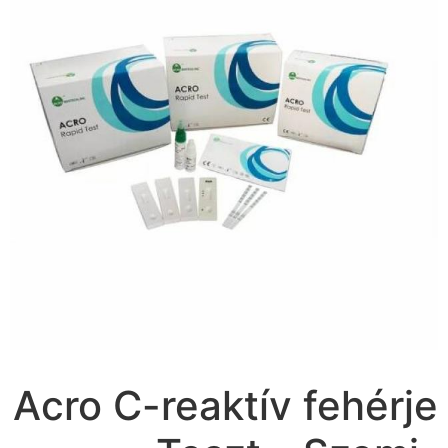
Acro C-reaktív fehérje