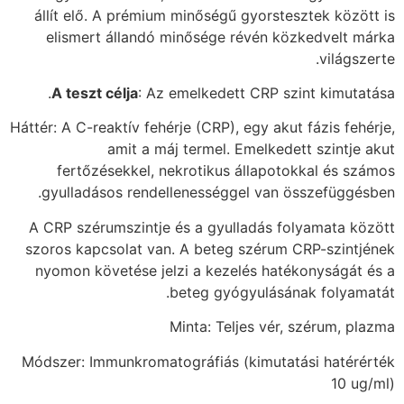
állít elő. A prémium minőségű gyorstesztek között is
elismert állandó minősége révén közkedvelt márka
világszerte.
A teszt célja
: Az emelkedett CRP szint kimutatása.
Háttér: A C-reaktív fehérje (CRP), egy akut fázis fehérje,
amit a máj termel. Emelkedett szintje akut
fertőzésekkel, nekrotikus állapotokkal és számos
gyulladásos rendellenességgel van összefüggésben.
A CRP szérumszintje és a gyulladás folyamata között
szoros kapcsolat van. A beteg szérum CRP-szintjének
nyomon követése jelzi a kezelés hatékonyságát és a
beteg gyógyulásának folyamatát.
Minta: Teljes vér, szérum, plazma
Módszer: Immunkromatográfiás (kimutatási hatérérték
10 ug/ml)