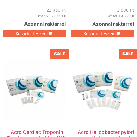
22 050
Ft
3 500
Ft
+ 5% áfa)
21 000
Ft
(
+ 5% áfa)
3 333
Ft
(
Azonnal raktárról
Azonnal raktárról
Kosárba teszem
Kosárba teszem
SALE
SALE
Acro Cardiac Troponin I
Acro Helicobacter pylori