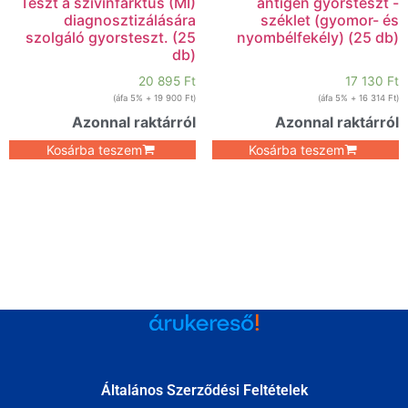
Teszt a szívinfarktus (MI)
antigén gyorsteszt -
diagnosztizálására
széklet (gyomor- és
szolgáló gyorsteszt. (25
nyombélfekély) (25 db)
db)
20 895
Ft
17 130
Ft
+ 5% áfa)
19 900
Ft
(
+ 5% áfa)
16 314
Ft
(
Azonnal raktárról
Azonnal raktárról
Kosárba teszem
Kosárba teszem
Általános Szerződési Feltételek