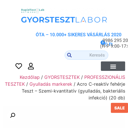
2020 ÓTA – 10.000+ SIKERES VÁSÁRLÁS
0
0
Ft
Kezdőlap
/
GYORSTESZTEK
/
PROFESSZIONÁLIS
TESZTEK
/
Gyulladás markerek
/ Acro C-reaktív fehérje
Teszt – Szemi-kvantitatív (gyulladás, bakteriális
infekció) (20 db)
SALE