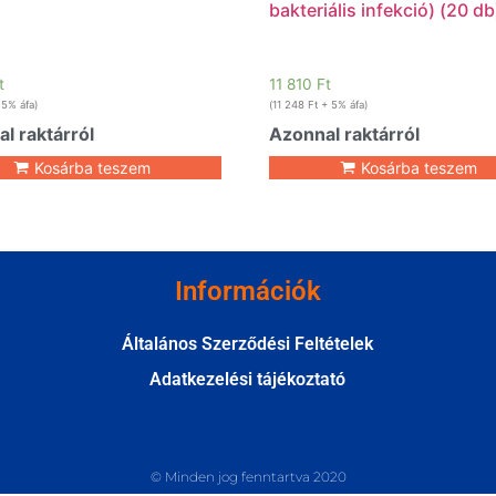
bakteriális infekció) (20 db
t
11 810
Ft
5% áfa)
(
11 248
Ft
+ 5% áfa)
l raktárról
Azonnal raktárról
Kosárba teszem
Kosárba teszem
Információk
Általános Szerződési Feltételek
Adatkezelési tájékoztató
© Minden jog fenntartva 2020