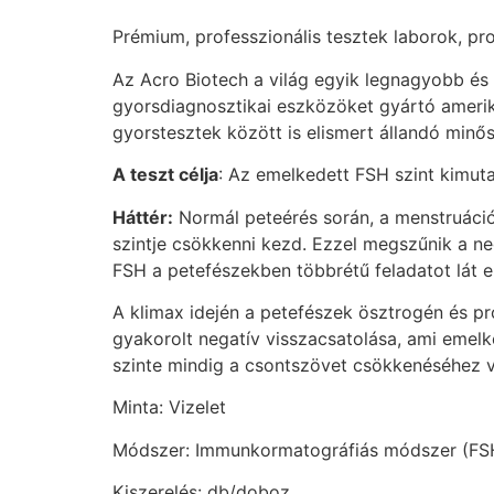
Prémium, professzionális tesztek laborok, pr
Az Acro Biotech a világ egyik legnagyobb és 
gyorsdiagnosztikai eszközöket gyártó amerika
gyorstesztek között is elismert állandó minő
A teszt célja
: Az emelkedett FSH szint kimut
Háttér:
Normál peteérés során, a menstruáció
szintje csökkenni kezd. Ezzel megszűnik a n
FSH a petefészekben többrétű feladatot lát el
A klimax idején a petefészek ösztrogén és 
gyakorolt negatív visszacsatolása, ami emel
szinte mindig a csontszövet csökkenéséhez ve
Minta: Vizelet
Módszer: Immunkormatográfiás módszer (FSH 
Kiszerelés: db/doboz