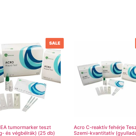
SALE
EA tumormarker teszt
Acro C-reaktív fehérje Tesz
g- és végbélrák) (25 db)
Szemi-kvantitatív (gyullad