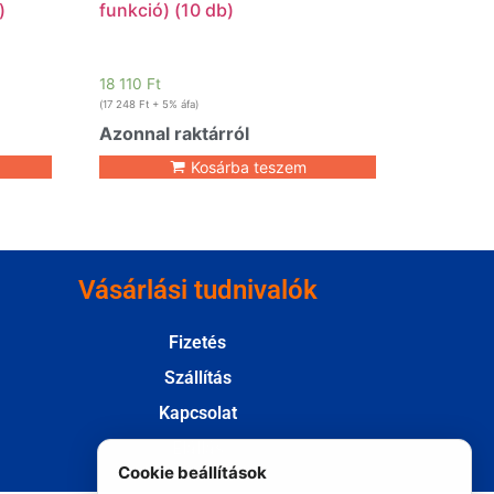
)
funkció) (10 db)
18 110
Ft
(
17 248
Ft
+ 5% áfa)
Azonnal raktárról
Kosárba teszem
Vásárlási tudnivalók
Fizetés
Szállítás
Kapcsolat
Elállás
Cookie beállítások