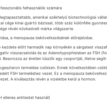
ofesszionális felhasználók számára
legtapasztaltabb, amerikai székhelyű biotechnológiai válla
i cége kínai gyártó bázissal, több száz különféle gyorstes
sége révén közkedvelt márka világszerte.
atása, a menopausa bekövetkezésének előrejelzése.
 kezdete előtt harmadik nap környékén a sárgatest visszaf
egatív visszacsatolás és az Adenohypophisisben az FSH (fo
. Besorozza az éretlen tüszők egy csoportját, illetve segít
progeszteron termelése csökken. Ennek következtében csök
kedett FSH termeléshez vezet. Ez a menopauza bekövetkezé
zet. A kiválasztás révén a vizeletbe kerül a hormon.
ellenes antitestet használ)