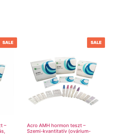
SALE
SALE
t –
Acro AMH hormon teszt –
ás,
Szemi-kvantitatív (ovárium-