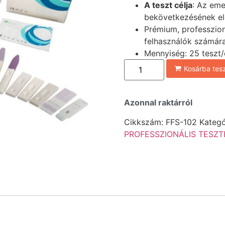
A teszt célja
: Az eme
bekövetkezésének el
Prémium, professzioná
felhasználók számár
Mennyiség: 25 teszt
Kosárba te
Azonnal raktárról
Cikkszám:
FFS-102
Kategó
PROFESSZIONÁLIS TESZT