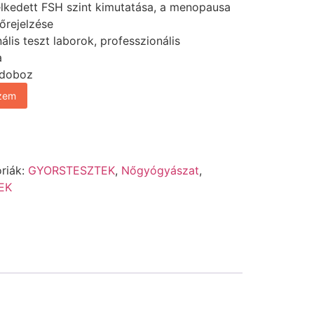
lkedett FSH szint kimutatása, a menopausa
őrejelzése
lis teszt laborok, professzionális
a
/doboz
szem
riák:
GYORSTESZTEK
,
Nőgyógyászat
,
EK