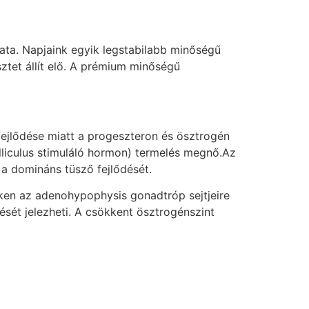
lata. Napjaink egyik legstabilabb minőségű
ztet állít elő. A prémium minőségű
ejlődése miatt a progeszteron és ösztrogén
lliculus stimuláló hormon) termelés megnő.Az
i a domináns tüsző fejlődését.
ken az adenohypophysis gonadtróp sejtjeire
sét jelezheti. A csökkent ösztrogénszint