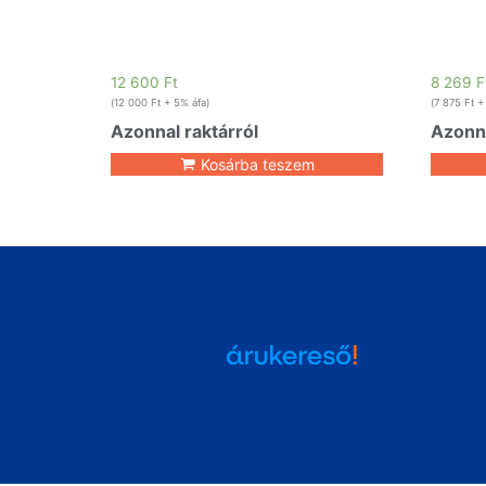
12 600
Ft
8 269
F
(
12 000
Ft
+ 5% áfa)
(
7 875
Ft
+ 
Azonnal raktárról
Azonna
Kosárba teszem