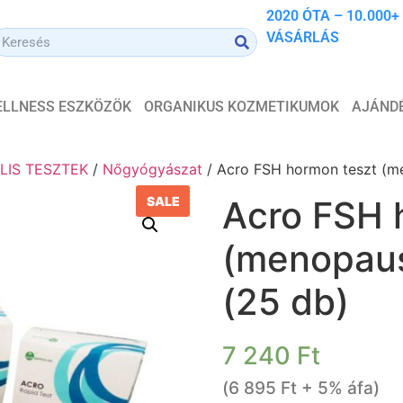
2020 ÓTA – 10.000+
VÁSÁRLÁS
WELLNESS ESZKÖZÖK
ORGANIKUS KOZMETIKUMOK
AJÁND
LIS TESZTEK
/
Nőgyógyászat
/ Acro FSH hormon teszt (me
SALE
Acro FSH 
(menopaus
(25 db)
7 240
Ft
(
6 895
Ft
+ 5% áfa)