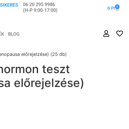
06 20 295 9986
 SIKERES
0
0
Ft
(H-P 9:00-17:00)
ÉK
BLOG
nopausa előrejelzése) (25 db)
hormon teszt
a előrejelzése)