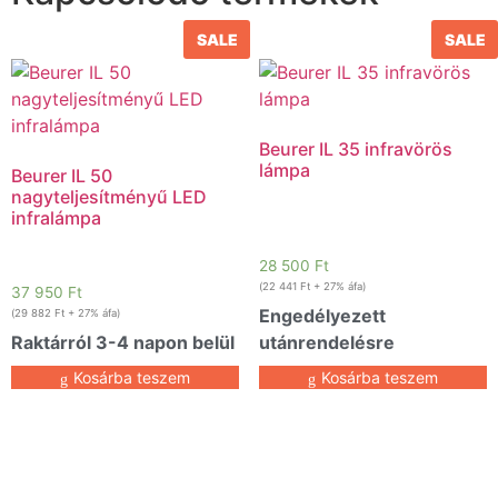
SALE
SALE
Beurer IL 35 infravörös
lámpa
Beurer IL 50
nagyteljesítményű LED
infralámpa
28 500
Ft
(
22 441
Ft
+ 27% áfa)
37 950
Ft
Engedélyezett
(
29 882
Ft
+ 27% áfa)
Raktárról 3-4 napon belül
utánrendelésre
Kosárba teszem
Kosárba teszem