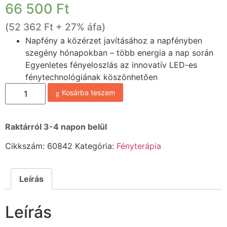
66 500
Ft
(
52 362
Ft
+ 27% áfa)
Napfény a közérzet javításához a napfényben
szegény hónapokban – több energia a nap során
Egyenletes fényeloszlás az innovatív LED-es
fénytechnológiának köszönhetően
Kosárba teszem
Raktárról 3-4 napon belül
Cikkszám:
60842
Kategória:
Fényterápia
Leírás
Leírás