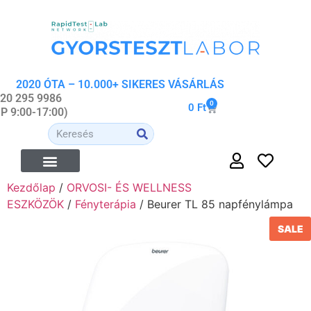
2020 ÓTA – 10.000+ SIKERES VÁSÁRLÁS
 20 295 9986
0
0
Ft
-P 9:00-17:00)
Kezdőlap
/
ORVOSI- ÉS WELLNESS
ÉTREND-KIEGÉSZÍTŐK
ORVOSI- ÉS WELLNESS ESZKÖZÖK
ORGANIKUS KOZMETIKUMOK
ESZKÖZÖK
/
Fényterápia
/ Beurer TL 85 napfénylámpa
SALE