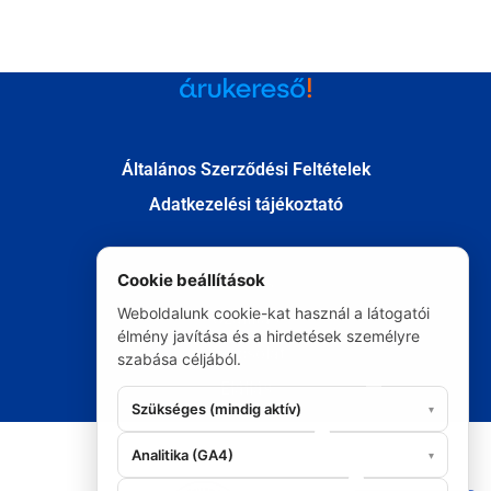
Általános Szerződési Feltételek
Adatkezelési tájékoztató
Cookie beállítások
Fizetés
Weboldalunk cookie-kat használ a látogatói
Szállítás
élmény javítása és a hirdetések személyre
Kapcsolat
szabása céljából.
Elállás
Szükséges (mindig aktív)
▾
© Minden jog fenntartva 2020
Analitika (GA4)
▾