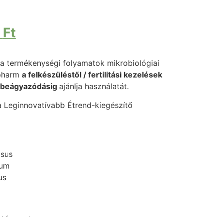
0
Ft
 a termékenységi folyamatok mikrobiológiai
ypharm
a felkészüléstől / fertilitási kezelések
 beágyazódásig
ajánlja használatát.
 Leginnovatívabb Étrend-kiegészítő
osus
rum
us