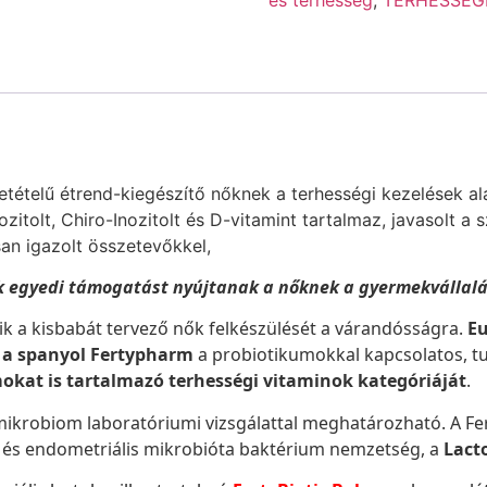
etételű étrend-kiegészítő nőknek a terhességi kezelések ala
ozitolt, Chiro-Inozitolt és D-vitamint tartalmaz, javasolt 
an igazolt összetevőkkel,
 egyedi támogatást nyújtanak a nőknek a gyermekvállal
k a kisbabát tervező nők felkészülését a várandósságra.
Eu
, a spanyol Fertypharm
a probiotikumokkal kapcsolatos, 
okat is tartalmazó terhességi vitaminok kategóriáját
.
 mikrobiom laboratóriumi vizsgálattal meghatározható. A F
 és endometriális mikrobióta baktérium nemzetség, a
Lact