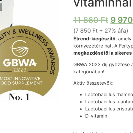
vitaminnal
11 860
Ft
9 97
(
7 850
Ft
+ 27% áfa)
Étrend-kiegészítő
, amely
környezetére hat. A Fert
megkezdésétől a sikeres
GBWA 2023 díj győztese a
kategóriában!
Aktív összetevők:
Lactobacillus rhamn
Lactobacillus planta
Lactobacillus crispat
D-vitamin