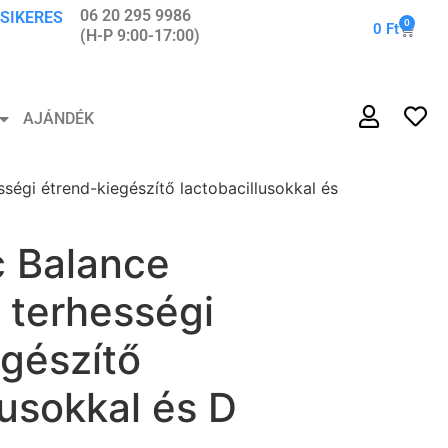
06 20 295 9986
 SIKERES
0
0
Ft
(H-P 9:00-17:00)
AJÁNDÉK
sségi étrend-kiegészítő lactobacillusokkal és
c Balance
 terhességi
gészítő
lusokkal és D