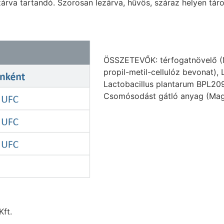
zárva tartandó. Szorosan lezárva, hűvös, száraz helyen tár
ÖSSZETEVŐK: térfogatnövelő (Ma
propil-metil-cellulóz bevonat)
Lactobacillus plantarum BPL209
Csomósodást gátló anyag (Magné
ft.