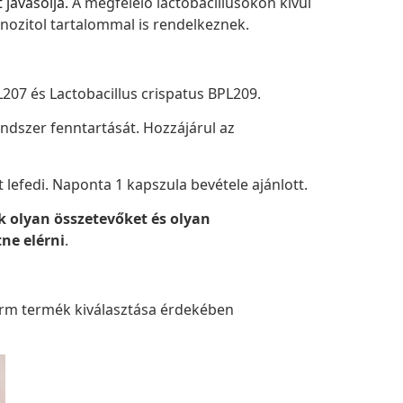
 javasolja.
A megfelelő lactobacillusokon kívül
nozitol tartalommal is rendelkeznek.
207 és Lactobacillus crispatus BPL209.
rendszer fenntartását. Hozzájárul az
 lefedi. Naponta 1 kapszula bevétele ajánlott.
 olyan összetevőket és olyan
ne elérni
.
arm termék kiválasztása érdekében