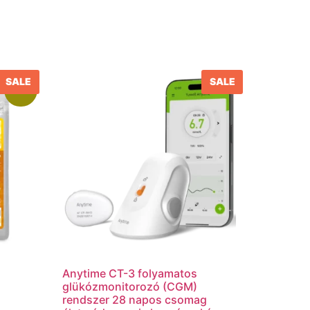
SALE
SALE
Akció!
Anytime CT-3 folyamatos
glükózmonitorozó (CGM)
rendszer 28 napos csomag