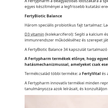
A Fertypharm a beágyazódás időszakára a spec
egyes készítményei a legfrissebb kutatási er
FertyBiotic Balance
Három speciális probiotikus fajt tartalmaz: L
D3 vitamin
(kolekarciferol): Segíti a kalcium 
immunrendszer működéséhez és szerepet játs
A FertyBiotic Balance 34 kapszulát tartalmazó
A Fertypharm termékek előnye, hogy egyed
hatásmechanizmussal, amelyeket csak eset
Termékcsalád többi terméke: a
FertyVital
és 
A Fertypharm innovatív termékei minden rep
tanulmányozza azok leírásait, és konzultáljon