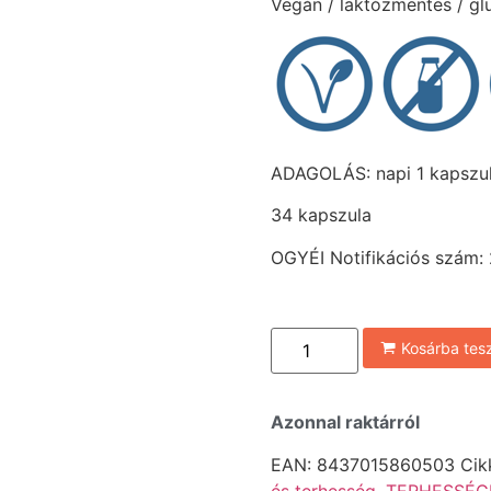
Vegán / laktózmentes / g
ADAGOLÁS: napi 1 kapszu
34 kapszula
OGYÉI Notifikációs szám
Kosárba te
Azonnal raktárról
EAN:
8437015860503
Cik
és terhesség
,
TERHESSÉGI