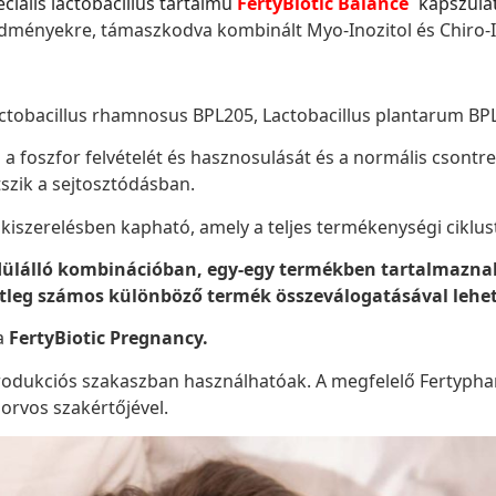
iális lactobacillus tartalmú
FertyBiotic Balance
kapszulát
edményekre, támaszkodva kombinált Myo-Inozitol és Chiro-I
actobacillus rhamnosus BPL205, Lactobacillus plantarum BPL
és a foszfor felvételét és hasznosulását és a normális csont
zik a sejtosztódásban.
 kiszerelésben kapható, amely a teljes termékenységi ciklust
ülálló kombinációban, egy-egy termékben tartalmaznak
leg számos különböző termék összeválogatásával lehet
a
FertyBiotic Pregnancy.
rodukciós szakaszban használhatóak. A megfelelő Fertyph
 orvos szakértőjével.