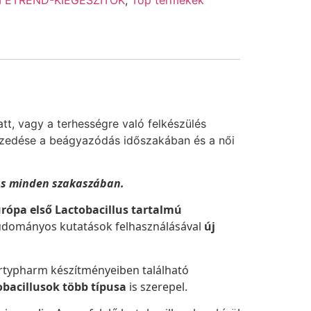
tt, vagy a terhességre való felkészülés
a szedése a beágyazódás időszakában és a női
ás minden szakaszában.
rópa első Lactobacillus tartalmú
tudományos kutatások felhasználásával
új
ertypharm készítményeiben található
obacillusok több típusa
is szerepel.