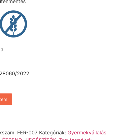
luténmentes
la
: 28060/2022
szem
kszám:
FER-007
Kategóriák:
Gyermekvállalás
 ÉTREND-KIEGÉSZÍTŐK
,
Top termékek