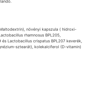
olandó.
ltodextrin), növényi kapszula ( hidroxi-
, Lactobacillus rhamnosus BPL205,
 és Lactobacillus crispatus BPL207 keverék,
zium-sztearát), kolekalciferol (D-vitamin)