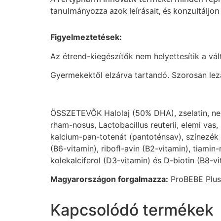
tanulmányozza azok leírásait, és konzultáljon
Figyelmeztetések:
Az étrend-kiegészítők nem helyettesítik a vál
Gyermekektől elzárva tartandó. Szorosan lezá
ÖSSZETEVŐK Halolaj (50% DHA), zselatin, nedv
rham-nosus, Lactobacillus reuterii, elemi vas, 
kalcium-pan-totenát (pantoténsav), színezék (
(B6-vitamin), riboﬂ-avin (B2-vitamin), tiamin-
kolekalciferol (D3-vitamin) és D-biotin (B8-vi
Magyarországon forgalmazza:
ProBEBE Plus 
Kapcsolódó termékek