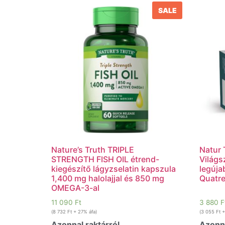
SALE
Nature’s Truth TRIPLE
Natur 
STRENGTH FISH OIL étrend-
Világs
kiegészítő lágyzselatin kapszula
legúja
1,400 mg halolajjal és 850 mg
Quatre
OMEGA-3-al
11 090
Ft
3 880
F
(
8 732
Ft
+ 27% áfa)
(
3 055
Ft
+
Azonnal raktárról
Azonna