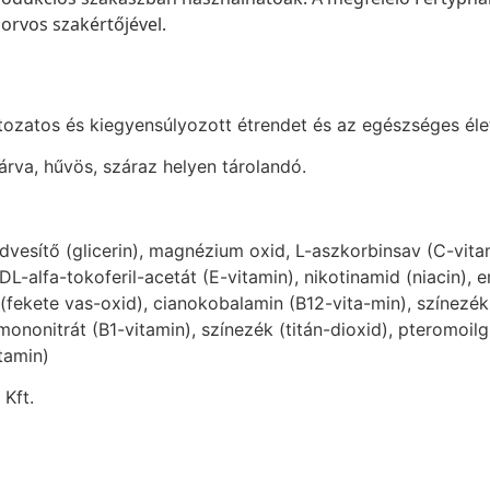
 orvos szakértőjével.
tozatos és kiegyensúlyozott étrendet és az egészséges élet
rva, hűvös, száraz helyen tárolandó.
esítő (glicerin), magnézium oxid, L-aszkorbinsav (C-vitam
DL-alfa-tokoferil-acetát (E-vitamin), nikotinamid (niacin), e
fekete vas-oxid), cianokobalamin (B12-vita-min), színezék (
mononitrát (B1-vitamin), színezék (titán-dioxid), pteromoilg
tamin)
Kft.