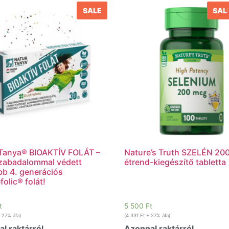
SALE
SAL
Tanya® BIOAKTÍV FOLÁT –
Nature’s Truth SZELÉN 20
zabadalommal védett
étrend-kiegészítő tabletta
bb 4. generációs
folic® folát!
t
5 500
Ft
 27% áfa)
(
4 331
Ft
+ 27% áfa)
l raktárról
Azonnal raktárról