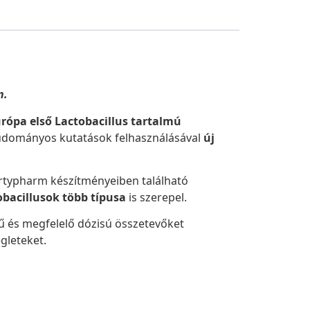
n.
rópa első Lactobacillus tartalmú
tudományos kutatások felhasználásával
új
ertypharm készítményeiben található
obacillusok több típusa
is szerepel.
 és megfelelő dózisú összetevőket
égleteket.