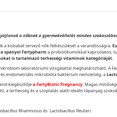
yújtanak a nőknek a gyermekvállalás minden szakaszába
k a kisbabát tervező nők felkészülését a várandósságra.
Eu
, a spanyol Fertypharm
a probiotikumokkal kapcsolatos, 
okat is tartalmazó terhességi vitaminok kategóriáját
.
 mikrobiom laboratóriumi vizsgálattal meghatározható. A F
 és endometriális mikrobióta baktérium nemzetség, a
Lact
rend-kiegészítője
a FertyBiotic Pregnancy
.
Magas minőségű
ti, a terhesség és a szoptatás alatti ideális tápanyag szüks
ctobacillus Rhamnosus és Lactobacillus Reuteri.