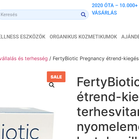
2020 ÓTA – 10.000+
VÁSÁRLÁS
WELLNESS ESZKÖZÖK
ORGANIKUS KOZMETIKUMOK
AJÁND
állalás és terhesség
/ FertyBiotic Pregnancy étrend-kiegés
SALE
FertyBiot
étrend-kie
terhesvit
nyomeleme