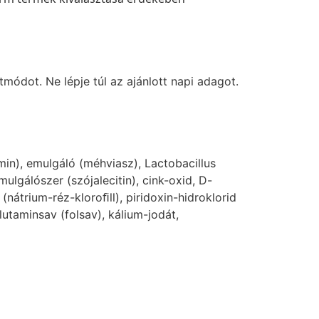
módot. Ne lépje túl az ajánlott napi adagot.
in), emulgáló (méhviasz), Lactobacillus
mulgálószer (szójalecitin), cink-oxid, D-
nátrium-réz-kloroﬁll), piridoxin-hidroklorid
lutaminsav (folsav), kálium-jodát,