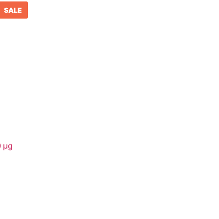
E
SALE
0 µg