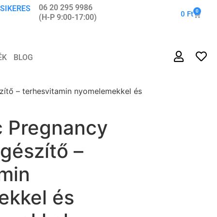
06 20 295 9986
 SIKERES
0
0
Ft
(H-P 9:00-17:00)
ÉK
BLOG
zítő – terhesvitamin nyomelemekkel és
ic Pregnancy
gészítő –
amin
kkel és