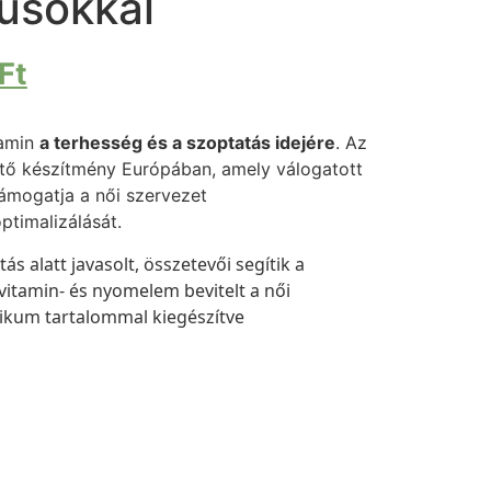
lusokkal
Ft
tamin
a terhesség és a szoptatás idejére
. Az
ítő készítmény Európában, amely válogatott
támogatja a női szervezet
timalizálását.
s alatt javasolt, összetevői segítik a
 vitamin- és nyomelem bevitelt a női
ikum tartalommal kiegészítve