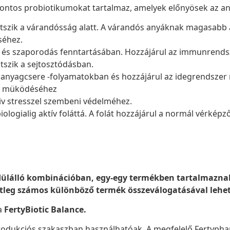
fontos probiotikumokat tartalmaz, amelyek előnyösek az a
átszik a várandósság alatt. A várandós anyáknak magasabb a
séhez.
 és szaporodás fenntartásában. Hozzájárul az immunrendsz
tszik a sejtosztódásban.
ő anyagcsere -folyamatokban és hozzájárul az idegrendsz
ál müködéséhez
tiv stresszel szembeni védelméhez.
 biologialig aktív foláttá. A folát hozzájárul a normál vérké
ülálló kombinációban, egy-egy termékben tartalmaznak
leg számos különböző termék összeválogatásával lehet
a
FertyBiotic Balance.
rodukciós szakaszban használhatóak. A megfelelő Fertyph