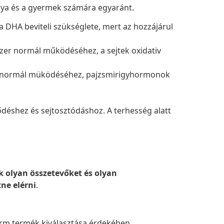
nya és a gyermek számára egyaránt.
 DHA beviteli szükséglete, mert az hozzájárul
er normál működéséhez, a sejtek oxidativ
er normál müködéséhez, pajzsmirigyhormonok
pződéshez és sejtosztódáshoz. A terhesség alatt
 olyan összetevőket és olyan
ne elérni
.
arm termék kiválasztása érdekében