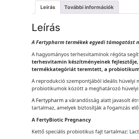
Leírás
További információk
Leírás
A Fertypharm termékek egyedi támogatást n
A hagyományos terhesvitaminok régóta segíti
terhesvitamin készítményeinek fejlesztője
termékkategóriát teremtett, a probiotikum
A reprodukció szempontjából ideális hüvelyi
probiotikumok között a meghatározó hüvelyi
A Fertypharm a
várandósság alatt javasolt ét
tartalmaz, amelyek biztosítják a fogamzás előt
A FertyBiotic Pregnancy
Kettő speciális probiotikus fajt tartalmaz: La