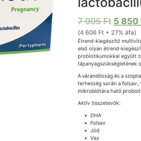
lactobacil
7 995
Ft
5 850
(
4 606
Ft
+ 27% áfa)
Étrend-kiegészítő multivi
első olyan étrend-kiegész
probiotikumokkal együtt 
tápanyagszükségletének op
A várandósság és a szoptatá
terhesség során a folsav-,
mikrobiótára ható probiot
Aktív összetevők:
DHA
Folsav
Jód
Vas