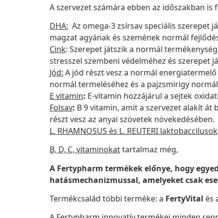
A szervezet számára ebben az időszakban is 
DHA:
Az omega-3 zsírsav speciális szerepet j
magzat agyának és szemének normál fejlődé
Cink
:
Szerepet játszik a normál termékenység
stresszel szembeni védelméhez és szerepet já
Jód:
A jód részt vesz a normál energiatermel
normál termeléséhez és a pajzsmirigy norm
E vitamin
:
E-vitamin hozzájárul a sejtek oxida
Folsav
:
B 9 vitamin, amit a szervezet alakít át
részt vesz az anyai szövetek növekedésében.
L. RHAMNOSUS és L. REUTERI laktobaccilusok
B, D, C, vitaminokat
tartalmaz még,
A Fertypharm termékek előnye, hogy egyed
hatásmechanizmussal, amelyeket csak eset
Termékcsalád többi terméke: a
FertyVital
és 
A Fertypharm innovatív termékei minden rep