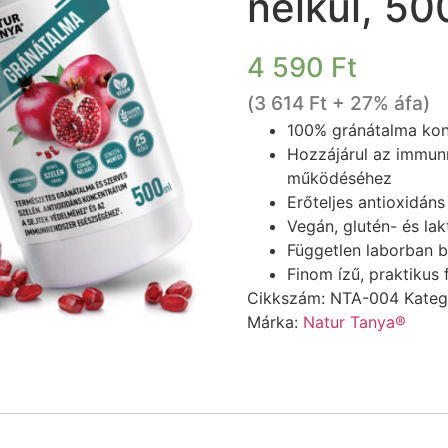
nélkül, 50
4 590
Ft
(
3 614
Ft
+ 27% áfa)
100% gránátalma konc
Hozzájárul az immunr
működéséhez
Erőteljes antioxidáns
Vegán, glutén- és la
Független laborban b
Finom ízű, praktikus
Cikkszám:
NTA-004
Kateg
Márka:
Natur Tanya®