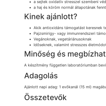
a sejtek oxidatív stresszel szembeni vé
a haj és köröm normál állapotának fenn
Kinek ajánlott?
Akik antioxidáns támogatást keresnek t
Pajzsmirigy- vagy immunrendszeri tám
Vegánoknak, vegetáriánusoknak
Időseknek, valamint stresszes életmódo
Minőség és megbízha
A készítmény független laboratóriumban beviz
Adagolás
Ajánlott napi adag: 1 evőkanál (15 ml) magába
Összetevők