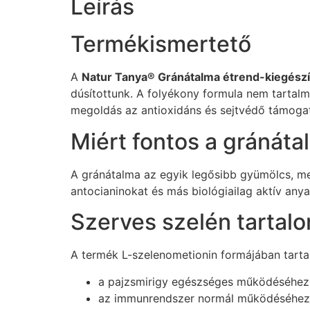
Leírás
Termékismertető
A
Natur Tanya® Gránátalma étrend-kiegészí
dúsítottunk. A folyékony formula nem tartalm
megoldás az antioxidáns és sejtvédő támogat
Miért fontos a gránáta
A gránátalma az egyik legősibb gyümölcs, mel
antocianinokat és más biológiailag aktív any
Szerves szelén tartal
A termék L-szelenometionin formájában tartal
a pajzsmirigy egészséges működéséhez
az immunrendszer normál működéséhez