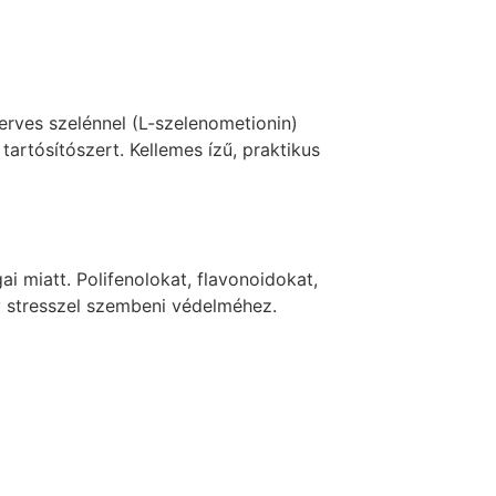
rves szelénnel (L-szelenometionin)
rtósítószert. Kellemes ízű, praktikus
 miatt. Polifenolokat, flavonoidokat,
ív stresszel szembeni védelméhez.