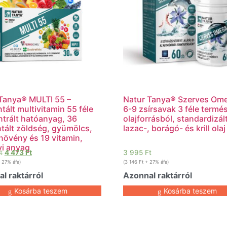
Tanya® MULTI 55 –
Natur Tanya® Szerves Om
tált multivitamin 55 féle
6-9 zsírsavak 3 féle termé
trált hatóanyag, 36
olajforrásból, standardizál
tált zöldség, gyümölcs,
lazac-, borágó- és krill olaj
övény és 19 vitamin,
i anyag
t
4 473
Ft
3 995
Ft
 27% áfa)
(
3 146
Ft
+ 27% áfa)
l raktárról
Azonnal raktárról
Kosárba teszem
Kosárba teszem