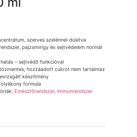
0 ml
entrátum, szerves szelénnel dúsítva
endszer, pajzsmirigy és sejtvédelem normál
 hatás – sejtvédő funkcióval
któzmentes, hozzáadott cukrot nem tartalmaz
evizsgált készítmény
 folyékony formula
óriák:
Emésztőrendszer
,
Immunrendszer