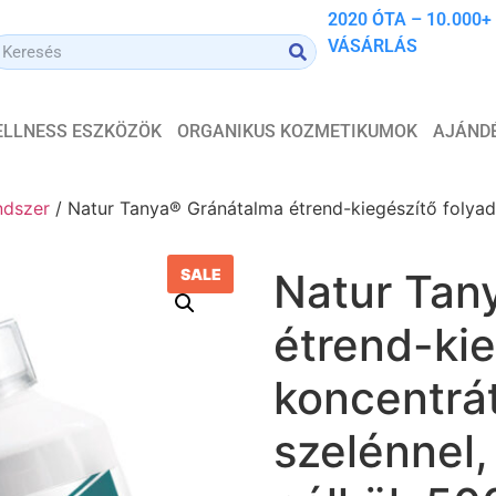
2020 ÓTA – 10.000+
VÁSÁRLÁS
WELLNESS ESZKÖZÖK
ORGANIKUS KOZMETIKUMOK
AJÁND
ndszer
/ Natur Tanya® Gránátalma étrend-kiegészítő folyad
SALE
Natur Tan
étrend-kie
koncentrá
szelénnel,