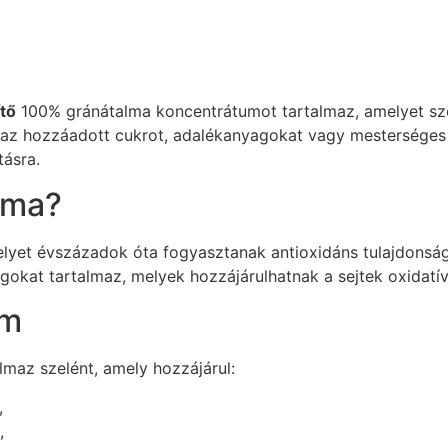
tő
100% gránátalma koncentrátumot tartalmaz, amelyet sze
az hozzáadott cukrot, adalékanyagokat vagy mesterséges ta
ásra.
lma?
yet évszázadok óta fogyasztanak antioxidáns tulajdonságai
agokat tartalmaz, melyek hozzájárulhatnak a sejtek oxidat
om
maz szelént, amely hozzájárul:
,
,