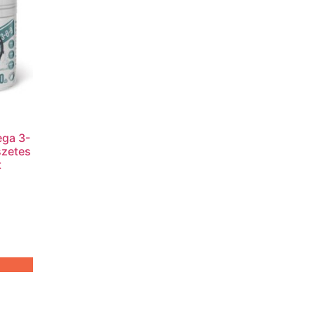
ega 3-
szetes
t