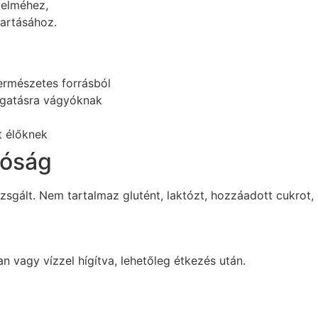
delméhez,
tartásához.
ermészetes forrásból
ogatásra vágyóknak
t élőknek
tóság
sgált. Nem tartalmaz glutént, laktózt, hozzáadott cukrot,
n vagy vízzel hígítva, lehetőleg étkezés után.