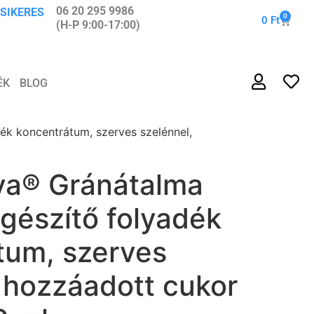
06 20 295 9986
 SIKERES
0
0
Ft
(H-P 9:00-17:00)
ÉK
BLOG
ék koncentrátum, szerves szelénnel,
ya® Gránátalma
gészítő folyadék
tum, szerves
 hozzáadott cukor