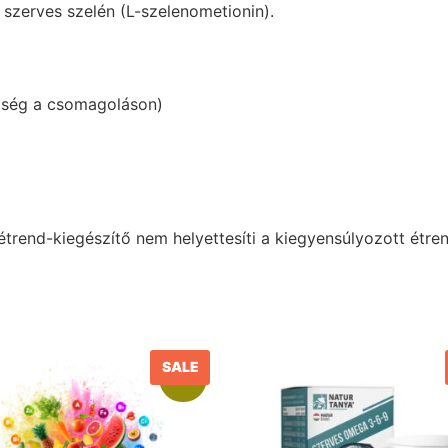
szerves szelén (L-szelenometionin).
iség a csomagoláson)
z étrend-kiegészítő nem helyettesíti a kiegyensúlyozott é
SALE
Akció!