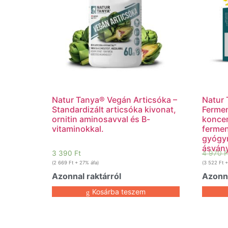
Natur Tanya® Vegán Articsóka –
Natur 
Standardizált articsóka kivonat,
Fermen
ornitin aminosavval és B-
koncen
vitaminokkal.
fermen
gyógyn
ásvány
3 390
Ft
4 970
F
(
2 669
Ft
+ 27% áfa)
(
3 522
Ft
+
Azonnal raktárról
Azonna
Kosárba teszem