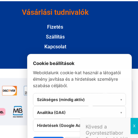
Vásárlási tudnivalók
Fizetés
Szállítás
Kapcsolat
Elállás
Cookie beállítások
Weboldalunk cookie-kat használ a látogatói
élmény javítása és a hirdetések személyre
szabása céljából.
Szükséges (mindig aktív)
▾
Analitika (GA4)
▾
Hirdetések (Google Ads)
▾
Kövesd a
06 20 295 9986
Gyorstesztlabor