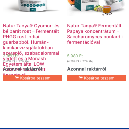
Natur Tanya® Gyomor- és
Natur Tanya® Fermentált
bélbarát rost – Fermentált
Papaya koncentrátum –
PHGG rost indiai
Saccharomyces boulardii
guarbabból. Humán-
fermentációval
klinikai vizsgálatokban
szereplő, szabadalommal
3 850
Ft
5 980
Ft
védett és a Monash
(
3 032
Ft
+ 27% áfa)
(
4 709
Ft
+ 27% áfa)
Egyetem által LOW
Azonnal raktárról
Azonnal raktárról
FODMAP tanúsított
összetevő
Kosárba teszem
Kosárba teszem