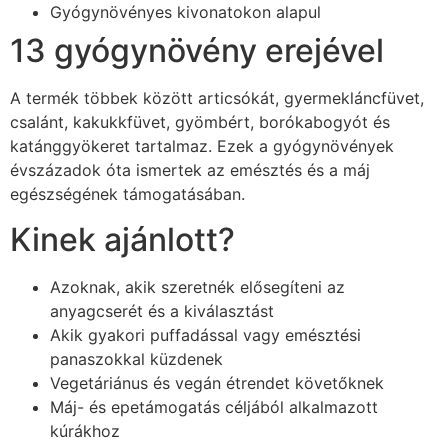
Gyógynövényes kivonatokon alapul
13 gyógynövény erejével
A termék többek között articsókát, gyermekláncfüvet,
csalánt, kakukkfüvet, gyömbért, borókabogyót és
katánggyökeret tartalmaz. Ezek a gyógynövények
évszázadok óta ismertek az emésztés és a máj
egészségének támogatásában.
Kinek ajánlott?
Azoknak, akik szeretnék elősegíteni az
anyagcserét és a kiválasztást
Akik gyakori puffadással vagy emésztési
panaszokkal küzdenek
Vegetáriánus és vegán étrendet követőknek
Máj- és epetámogatás céljából alkalmazott
kúrákhoz