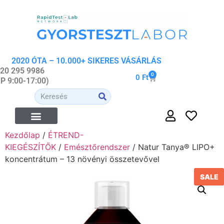
2020 ÓTA – 10.000+ SIKERES VÁSÁRLÁS
 20 295 9986
0
0
Ft
-P 9:00-17:00)
Kezdőlap
/
ÉTREND-
KIEGÉSZÍTŐK
/
Emésztőrendszer
/ Natur Tanya® LIPO+
koncentrátum – 13 növényi összetevővel
SALE