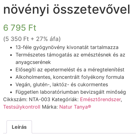
növényi összetevővel
6 795
Ft
(
5 350
Ft
+ 27% áfa)
13-féle gyógynövény kivonatát tartalmazza
Természetes támogatás az emésztésnek és az
anyagcserének
Elősegíti az epetermelést és a méregtelenítést
Alkoholmentes, koncentrált folyékony formula
Vegán, glutén-, laktóz- és cukormentes
Független laboratóriumban bevizsgált minőség
Cikkszám:
NTA-003
Kategóriák:
Emésztőrendszer
,
Testsúlykontroll
Márka:
Natur Tanya®
Leírás