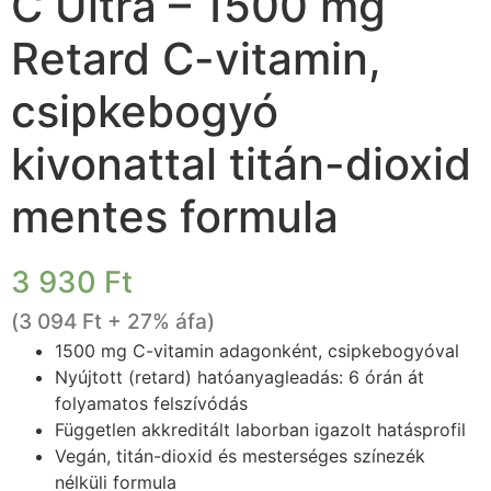
C Ultra – 1500 mg
Retard C-vitamin,
csipkebogyó
kivonattal titán-dioxid
mentes formula
3 930
Ft
(
3 094
Ft
+ 27% áfa)
1500 mg C-vitamin adagonként, csipkebogyóval
Nyújtott (retard) hatóanyagleadás: 6 órán át
folyamatos felszívódás
Független akkreditált laborban igazolt hatásprofil
Vegán, titán-dioxid és mesterséges színezék
nélküli formula