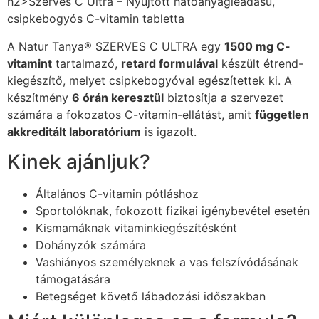
h2>Szerves C Ultra – Nyújtott hatóanyagleadású,
csipkebogyós C-vitamin tabletta
A Natur Tanya® SZERVES C ULTRA egy
1500 mg C-
vitamint
tartalmazó,
retard formulával
készült étrend-
kiegészítő, melyet csipkebogyóval egészítettek ki. A
készítmény
6 órán keresztül
biztosítja a szervezet
számára a fokozatos C-vitamin-ellátást, amit
független
akkreditált laboratórium
is igazolt.
Kinek ajánljuk?
Általános C-vitamin pótláshoz
Sportolóknak, fokozott fizikai igénybevétel esetén
Kismamáknak vitaminkiegészítésként
Dohányzók számára
Vashiányos személyeknek a vas felszívódásának
támogatására
Betegséget követő lábadozási időszakban