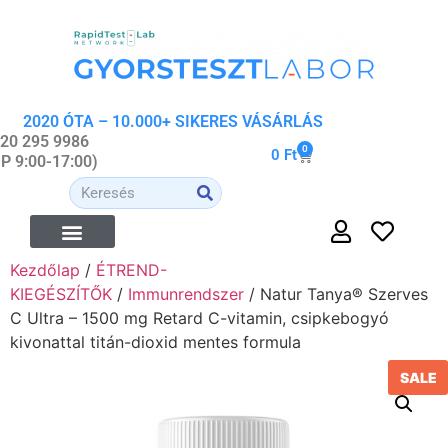
2020 ÓTA – 10.000+ SIKERES VÁSÁRLÁS
 20 295 9986
0
0
Ft
-P 9:00-17:00)
Kezdőlap
/
ÉTREND-
ÉTREND-KIEGÉSZÍTŐK
ORVOSI- ÉS WELLNESS ESZKÖZÖK
ORGANIKUS KOZMETIKUMOK
KIEGÉSZÍTŐK
/
Immunrendszer
/ Natur Tanya® Szerves
C Ultra – 1500 mg Retard C-vitamin, csipkebogyó
kivonattal titán-dioxid mentes formula
SALE