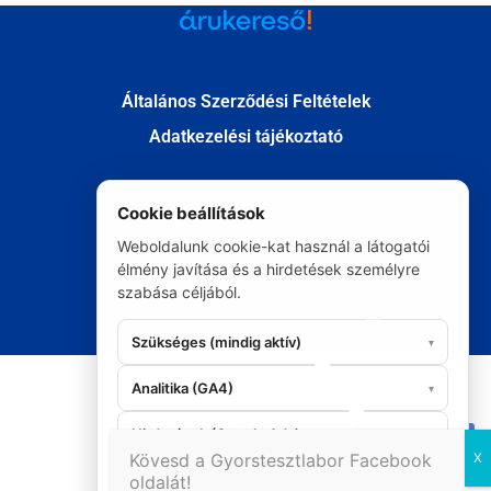
Általános Szerződési Feltételek
Adatkezelési tájékoztató
Cookie beállítások
Fizetés
Weboldalunk cookie-kat használ a látogatói
Szállítás
élmény javítása és a hirdetések személyre
Kapcsolat
szabása céljából.
Elállás
Szükséges (mindig aktív)
▾
© Minden jog fenntartva 2020
Analitika (GA4)
▾
Hirdetések (Google Ads)
▾
06 20 295 9986
Kövesd a Gyorstesztlabor Facebook
oldalát!
Mindent