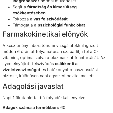
idegrendszer
normál működését
Segít a
fáradtság és kimerültség
csökkentésében
Fokozza a
vas felszívódását
Támogatja a
pszichológiai funkciókat
Farmakokinetikai előnyök
A készítmény laboratóriumi vizsgálatokkal igazolt
módon 6 órán át folyamatosan szabadítja fel a C-
vitamint, optimalizálva a plazmaszint fenntartását. Az
ilyen elnyújtott felszívódás
csökkenti a
vizeletveszteséget
és hatékonyabb hasznosulást
biztosít, különösen napi egyszeri bevitel mellett.
Adagolási javaslat
Napi 1 filmtabletta, bő folyadékkal lenyelve.
Adagok száma a termékben:
60