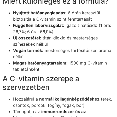
Miért különleges ez a formula?
Nyújtott hatóanyagleadás:
6 órán keresztül
biztosítja a C-vitamin szint fenntartását
Független laborvizsgálat:
igazolt hatásidő (1 óra:
26,7%; 6 óra: 66,9%)
Új összetétel:
titán-dioxid és mesterséges
színezékek nélkül
Vegán termék:
mesterséges tartósítószer, aroma
nélkül
Magas hatóanyagtartalom:
1500 mg C-vitamin
tablettánként
A C-vitamin szerepe a
szervezetben
Hozzájárul a
normál kollagénképződéshez
(erek,
csontok, porcok, fogíny, fogak, bőr)
Támogatja az
immunrendszer és az