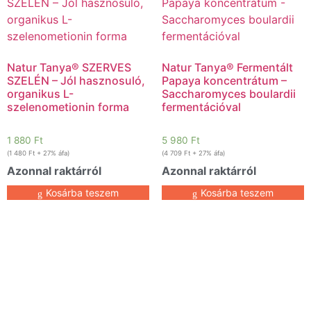
Natur Tanya® SZERVES
Natur Tanya® Fermentált
SZELÉN – Jól hasznosuló,
Papaya koncentrátum –
organikus L-
Saccharomyces boulardii
szelenometionin forma
fermentációval
1 880
Ft
5 980
Ft
(
1 480
Ft
+ 27% áfa)
(
4 709
Ft
+ 27% áfa)
Azonnal raktárról
Azonnal raktárról
Kosárba teszem
Kosárba teszem