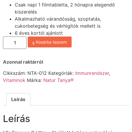
Csak napi 1 filmtabletta, 2 hónapra elegendő
kiszerelés
Alkalmazható várandósság, szoptatás,
cukorbetegség és vérhígítók mellett is
6 éves kortól ajánlott
Kosárba teszem
Azonnal raktárról
Cikkszám:
NTA-012
Kategóriák:
Immunrendszer
,
Vitaminok
Márka:
Natur Tanya®
Leírás
Leírás