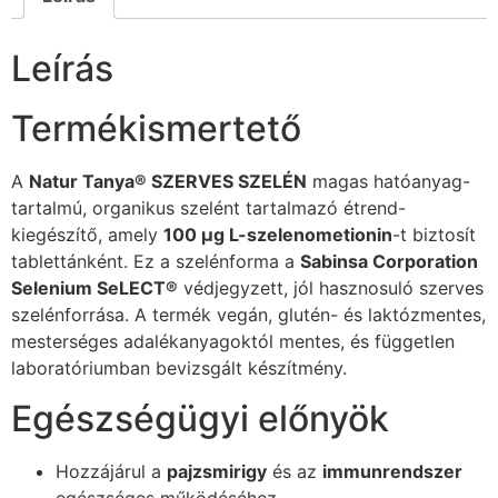
Leírás
Termékismertető
A
Natur Tanya® SZERVES SZELÉN
magas hatóanyag-
tartalmú, organikus szelént tartalmazó étrend-
kiegészítő, amely
100 µg L-szelenometionin
-t biztosít
tablettánként. Ez a szelénforma a
Sabinsa Corporation
Selenium SeLECT®
védjegyzett, jól hasznosuló szerves
szelénforrása. A termék vegán, glutén- és laktózmentes,
mesterséges adalékanyagoktól mentes, és független
laboratóriumban bevizsgált készítmény.
Egészségügyi előnyök
Hozzájárul a
pajzsmirigy
és az
immunrendszer
egészséges működéséhez