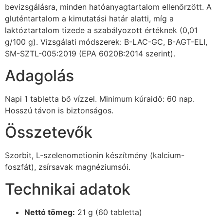
bevizsgálásra, minden hatóanyagtartalom ellenőrzött. A
gluténtartalom a kimutatási határ alatti, míg a
laktóztartalom tizede a szabályozott értéknek (0,01
g/100 g). Vizsgálati módszerek: B-LAC-GC, B-AGT-ELI,
SM-SZTL-005:2019 (EPA 6020B:2014 szerint).
Adagolás
Napi 1 tabletta bő vízzel. Minimum kúraidő: 60 nap.
Hosszú távon is biztonságos.
Összetevők
Szorbit, L-szelenometionin készítmény (kalcium-
foszfát), zsírsavak magnéziumsói.
Technikai adatok
Nettó tömeg:
21 g (60 tabletta)