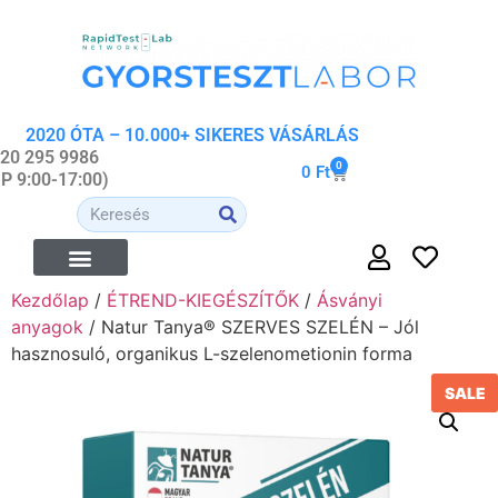
2020 ÓTA – 10.000+ SIKERES VÁSÁRLÁS
 20 295 9986
0
0
Ft
-P 9:00-17:00)
Kezdőlap
/
ÉTREND-KIEGÉSZÍTŐK
/
Ásványi
ÉTREND-KIEGÉSZÍTŐK
ORVOSI- ÉS WELLNESS ESZKÖZÖK
ORGANIKUS KOZMETIKUMOK
anyagok
/ Natur Tanya® SZERVES SZELÉN – Jól
hasznosuló, organikus L-szelenometionin forma
SALE