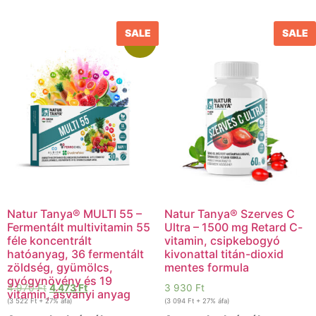
SALE
SALE
Akció!
Natur Tanya® MULTI 55 –
Natur Tanya® Szerves C
Fermentált multivitamin 55
Ultra – 1500 mg Retard C-
féle koncentrált
vitamin, csipkebogyó
hatóanyag, 36 fermentált
kivonattal titán-dioxid
zöldség, gyümölcs,
mentes formula
gyógynövény és 19
4 970
Ft
4 473
Ft
3 930
Ft
vitamin, ásványi anyag
(
3 522
Ft
+ 27% áfa)
(
3 094
Ft
+ 27% áfa)