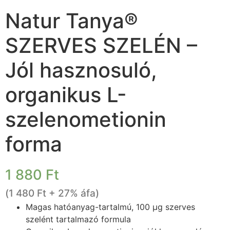
Natur Tanya®
SZERVES SZELÉN –
Jól hasznosuló,
organikus L-
szelenometionin
forma
1 880
Ft
(
1 480
Ft
+ 27% áfa)
Magas hatóanyag-tartalmú, 100 µg szerves
szelént tartalmazó formula