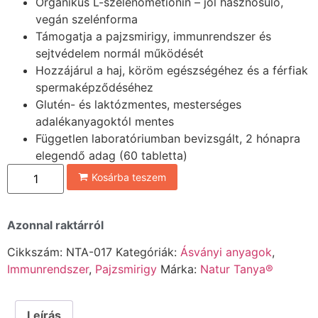
Organikus L-szelenometionin – jól hasznosuló,
vegán szelénforma
Támogatja a pajzsmirigy, immunrendszer és
sejtvédelem normál működését
Hozzájárul a haj, köröm egészségéhez és a férfiak
spermaképződéséhez
Glutén- és laktózmentes, mesterséges
adalékanyagoktól mentes
Független laboratóriumban bevizsgált, 2 hónapra
elegendő adag (60 tabletta)
Kosárba teszem
Azonnal raktárról
Cikkszám:
NTA-017
Kategóriák:
Ásványi anyagok
,
Immunrendszer
,
Pajzsmirigy
Márka:
Natur Tanya®
Leírás