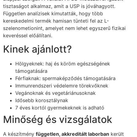
tisztaságot alkalmaz, amit a USP is jóváhagyott.
Független analízisek kimutatták, hogy több
kereskedelmi termék hamisan tünteti fel az L-
szelenometionint, amelyet nem lehet egyszerű fizikai
keveréssel előállítani.
Kinek ajánlott?
Hölgyeknek: haj és köröm egészségének
támogatására
Férfiaknak: spermaképződés támogatására
Immunrendszeri védelemre törekvőknek
Vegánoknak és vegetáriánusoknak
Idősebb korosztálynak
7 éves kortól gyermekeknek is adható
Minőség és vizsgálatok
A készítmény
független, akkreditált laborban
került