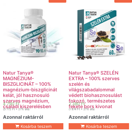
Natur Tanya®
Natur Tanya® SZELÉN
MAGNÉZIUM-
EXTRA – 100% szerves
BISZGLICINÁT – 100%
szelén és
magnézium-biszglicinát
világszabadalommal
kelát, jól hasznosuló
védett biohasznosulást
szerves magnézium,
fokozó, természetes
4 790
Ft
2 380
Ft
családi kiszerelésben
fekete bors kivonat
(
3 772
Ft
+ 27% áfa)
(
1 874
Ft
+ 27% áfa)
Azonnal raktárról
Azonnal raktárról
Kosárba teszem
Kosárba teszem