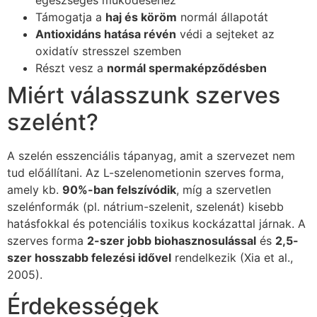
Támogatja a
haj és köröm
normál állapotát
Antioxidáns hatása révén
védi a sejteket az
oxidatív stresszel szemben
Részt vesz a
normál spermaképződésben
Miért válasszunk szerves
szelént?
A szelén esszenciális tápanyag, amit a szervezet nem
tud előállítani. Az L-szelenometionin szerves forma,
amely kb.
90%-ban felszívódik
, míg a szervetlen
szelénformák (pl. nátrium-szelenit, szelenát) kisebb
hatásfokkal és potenciális toxikus kockázattal járnak. A
szerves forma
2-szer jobb biohasznosulással
és
2,5-
szer hosszabb felezési idővel
rendelkezik (Xia et al.,
2005).
Érdekességek