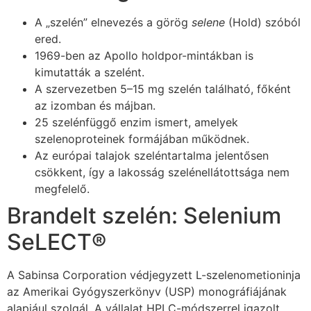
A „szelén” elnevezés a görög
selene
(Hold) szóból
ered.
1969-ben az Apollo holdpor-mintákban is
kimutatták a szelént.
A szervezetben 5–15 mg szelén található, főként
az izomban és májban.
25 szelénfüggő enzim ismert, amelyek
szelenoproteinek formájában működnek.
Az európai talajok szeléntartalma jelentősen
csökkent, így a lakosság szelénellátottsága nem
megfelelő.
Brandelt szelén: Selenium
SeLECT®
A Sabinsa Corporation védjegyzett L-szelenometioninja
az Amerikai Gyógyszerkönyv (USP) monográfiájának
alapjául szolgál. A vállalat HPLC-módszerrel igazolt