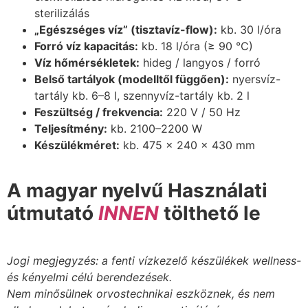
sterilizálás
„Egészséges víz” (tisztavíz-flow):
kb. 30 l/óra
Forró víz kapacitás:
kb. 18 l/óra (≥ 90 °C)
Víz hőmérsékletek:
hideg / langyos / forró
Belső tartályok (modelltől függően):
nyersvíz-
tartály kb. 6–8 l, szennyvíz-tartály kb. 2 l
Feszültség / frekvencia:
220 V / 50 Hz
Teljesítmény:
kb. 2100–2200 W
Készülékméret:
kb. 475 × 240 × 430 mm
A magyar nyelvű Használati
útmutató
INNEN
tölthető le
Jogi megjegyzés: a fenti vízkezelő készülékek wellness-
és kényelmi célú berendezések.
Nem minősülnek orvostechnikai eszköznek, és nem