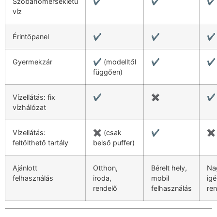
Szobahőmérsékletű
✔️
✔️
✔️
víz
Érintőpanel
✔️
✔️
✔️
Gyermekzár
✔️ (modelltől
✔️
✔️
függően)
Vízellátás: fix
✔️
✖️
✔️
vízhálózat
Vízellátás:
✖️ (csak
✔️
✖️
feltölthető tartály
belső puffer)
Ajánlott
Otthon,
Bérelt hely,
Na
felhasználás
iroda,
mobil
igé
rendelő
felhasználás
re