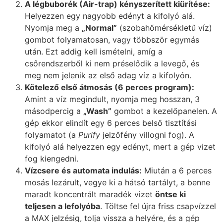
A légbuborék (Air-trap) kényszerített kiürítése:
Helyezzen egy nagyobb edényt a kifolyó alá.
Nyomja meg a
„Normal”
(szobahőmérsékletű víz)
gombot folyamatosan, vagy többször egymás
után. Ezt addig kell ismételni, amíg a
csőrendszerből ki nem préselődik a levegő, és
meg nem jelenik az első adag víz a kifolyón.
Kötelező első átmosás (6 perces program):
Amint a víz megindult, nyomja meg hosszan, 3
másodpercig a
„Wash”
gombot a kezelőpanelen. A
gép ekkor elindít egy 6 perces belső tisztítási
folyamatot (a
Purify
jelzőfény villogni fog). A
kifolyó alá helyezzen egy edényt, mert a gép vizet
fog kiengedni.
Vízcsere és automata indulás:
Miután a 6 perces
mosás lezárult, vegye ki a hátsó tartályt, a benne
maradt koncentrált maradék vizet
öntse ki
teljesen a lefolyóba
. Töltse fel újra friss csapvízzel
a MAX jelzésig, tolja vissza a helyére, és a gép