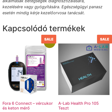
alkalmasak betegségek diagnosztizálására,
kezelésére vagy gyógyítására. Egészségügyi panasz
esetén mindig kérje kezelőorvosa tanácsát.
Kapcsolódó termékek
SALE
SALE
Akció!
Fora 6 Connect – vércukor
A-Lab Health Pro 105
és keton mérő
Teszt