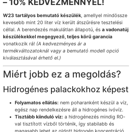
– 10% KEDVEZMÉNNYEL!
W23 tartályos bemutató készülék
, amellyel mindössze
kevesebb mint 20 liter víz került átszűrésre tesztelési
céllal. A berendezés makulátlan állapotú, és
a vadonatúj
készülékekkel megegyező, teljes körű garancia
vonatkozik rá!
(A kedvezményes ár a
termékváltozatoknál vagy a bemutató modell opció
kiválasztásával érhető el.)
Miért jobb ez a megoldás?
Hidrogénes palackokhoz képest
Folyamatos ellátás:
nem poharanként készül a víz,
egész nap rendelkezésre áll a hidrogénes ivóvíz.
Tisztább kiinduló víz:
a hidrogénezés mindig RO-
val tisztított vízből történik, így stabilabb és
magasabb lehet az oldott hidrogén koncentráció.