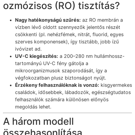
ozmózisos (RO) tisztítás?
Nagy hatékonyságú szűrés:
az RO membrán a
vízben lévő oldott szennyezők jelentős részét
csökkenti (pl. nehézfémek, nitrát, fluorid, egyes
szerves komponensek), így tisztább, jobb ízű
ivóvizet ad.
UV-C kiegészítés:
a 200–280 nm hullámhossz-
tartományú UV-C fény gátolja a
mikroorganizmusok szaporodását, így a
végfokozatban plusz biztonságot nyújt.
Érzékeny felhasználóknak is vonzó:
kisgyermekes
családok, idősebbek, lábadozók, egészségtudatos
felhasználók számára különösen előnyös
megoldás lehet.
A három modell
összehasonlítása