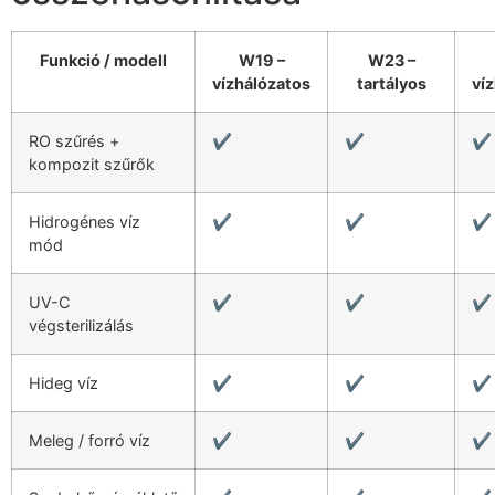
Funkció / modell
W19 –
W23 –
vízhálózatos
tartályos
ví
RO szűrés +
✔️
✔️
✔️
kompozit szűrők
Hidrogénes víz
✔️
✔️
✔️
mód
UV-C
✔️
✔️
✔️
végsterilizálás
Hideg víz
✔️
✔️
✔️
Meleg / forró víz
✔️
✔️
✔️