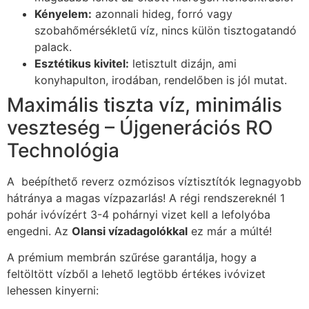
Kényelem:
azonnali hideg, forró vagy
szobahőmérsékletű víz, nincs külön tisztogatandó
palack.
Esztétikus kivitel:
letisztult dizájn, ami
konyhapulton, irodában, rendelőben is jól mutat.
Maximális tiszta víz, minimális
veszteség – Újgenerációs RO
Technológia
A beépíthető reverz ozmózisos víztisztítók legnagyobb
hátránya a magas vízpazarlás! A régi rendszereknél 1
pohár ivóvízért 3-4 pohárnyi vizet kell a lefolyóba
engedni. Az
Olansi vízadagolókkal
ez már a múlté!
A prémium membrán szűrése garantálja, hogy a
feltöltött vízből a lehető legtöbb értékes ivóvizet
lehessen kinyerni: