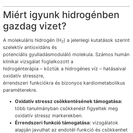
Miért igyunk hidrogénben
gazdag vizet?
A molekuláris hidrogén (H
) a jelenlegi kutatások szerint
2
szelektív antioxidáns és
potenciális gyulladásmoduláló molekula. Számos humán
klinikai vizsgálat foglalkozott a
hidrogénterápia – köztük a hidrogénes víz – hatásaival
oxidatív stresszre,
érrendszeri funkciókra és bizonyos kardiometabolikus
paraméterekre.
Oxidatív stressz csökkentésének támogatása:
több tanulmányban csökkenést figyeltek meg
oxidatív stressz markerekben.
Érrendszeri funkció támogatása:
vizsgálatok
alapján javulhat az endotél-funkció és csökkenhet