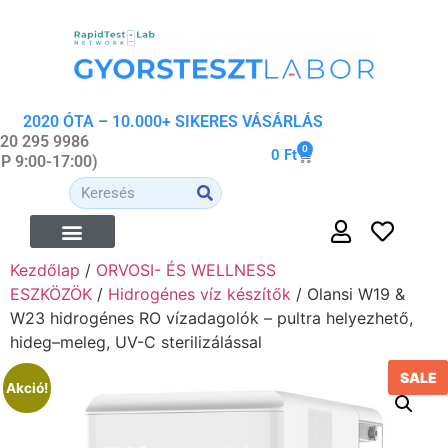
2020 ÓTA – 10.000+ SIKERES VÁSÁRLÁS
 20 295 9986
0
0
Ft
-P 9:00-17:00)
Kezdőlap
/
ORVOSI- ÉS WELLNESS
ÉTREND-KIEGÉSZÍTŐK
ORVOSI- ÉS WELLNESS ESZKÖZÖK
ORGANIKUS KOZMETIKUMOK
ESZKÖZÖK
/
Hidrogénes víz készítők
/ Olansi W19 &
W23 hidrogénes RO vízadagolók – pultra helyezhető,
hideg–meleg, UV-C sterilizálással
SALE
Akció!