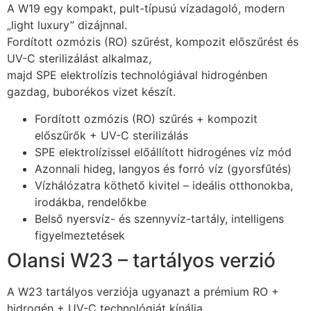
A W19 egy kompakt, pult-típusú vízadagoló, modern
„light luxury” dizájnnal.
Fordított ozmózis (RO) szűrést, kompozit előszűrést és
UV-C sterilizálást alkalmaz,
majd SPE elektrolízis technológiával hidrogénben
gazdag, buborékos vizet készít.
Fordított ozmózis (RO) szűrés + kompozit
előszűrők + UV-C sterilizálás
SPE elektrolízissel előállított hidrogénes víz mód
Azonnali hideg, langyos és forró víz (gyorsfűtés)
Víz­hálózatra köthető kivitel – ideális otthonokba,
irodákba, rendelőkbe
Belső nyersvíz- és szennyvíz-tartály, intelligens
figyelmeztetések
Olansi W23 – tartályos verzió
A W23 tartályos verziója ugyanazt a prémium RO +
hidrogén + UV-C technológiát kínálja,