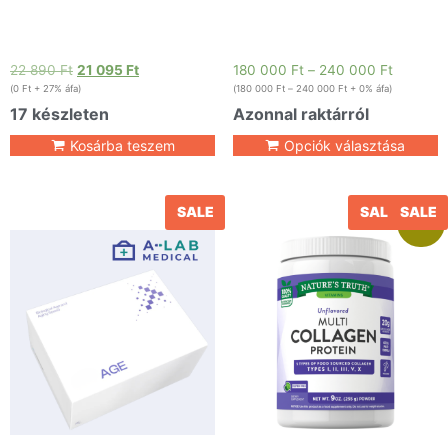
22 890
Ft
21 095
Ft
180 000
Ft
–
240 000
Ft
(
0
Ft
+ 27% áfa)
(
180 000
Ft
–
240 000
Ft
+ 0% áfa)
17 készleten
Azonnal raktárról
Kosárba teszem
Opciók választása
SALE
SALE
SALE
Akció!