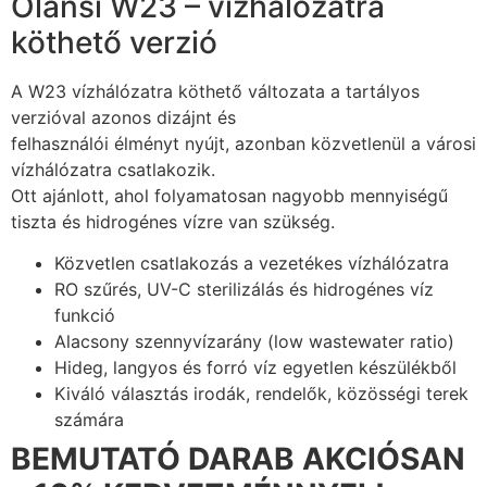
Olansi W23 – vízhálózatra
köthető verzió
A W23 vízhálózatra köthető változata a tartályos
verzióval azonos dizájnt és
felhasználói élményt nyújt, azonban közvetlenül a városi
vízhálózatra csatlakozik.
Ott ajánlott, ahol folyamatosan nagyobb mennyiségű
tiszta és hidrogénes vízre van szükség.
Közvetlen csatlakozás a vezetékes vízhálózatra
RO szűrés, UV-C sterilizálás és hidrogénes víz
funkció
Alacsony szennyvízarány (low wastewater ratio)
Hideg, langyos és forró víz egyetlen készülékből
Kiváló választás irodák, rendelők, közösségi terek
számára
BEMUTATÓ DARAB AKCIÓSAN