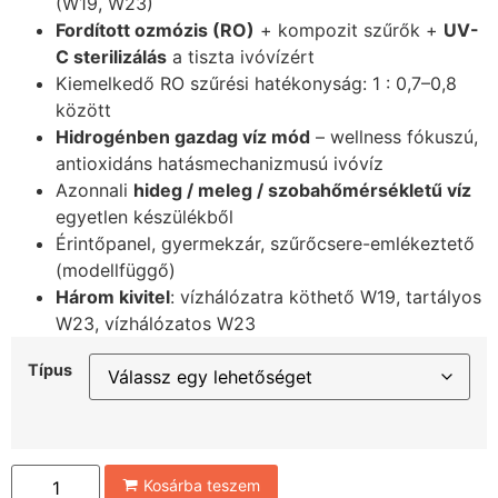
(W19, W23)
Fordított ozmózis (RO)
+ kompozit szűrők +
UV-
C sterilizálás
a tiszta ivóvízért
Kiemelkedő RO szűrési hatékonyság: 1 : 0,7–0,8
között
Hidrogénben gazdag víz mód
– wellness fókuszú,
antioxidáns hatásmechanizmusú ivóvíz
Azonnali
hideg / meleg / szobahőmérsékletű víz
egyetlen készülékből
Érintőpanel, gyermekzár, szűrőcsere-emlékeztető
(modellfüggő)
Három kivitel
: vízhálózatra köthető W19, tartályos
W23, vízhálózatos W23
Típus
Kosárba teszem