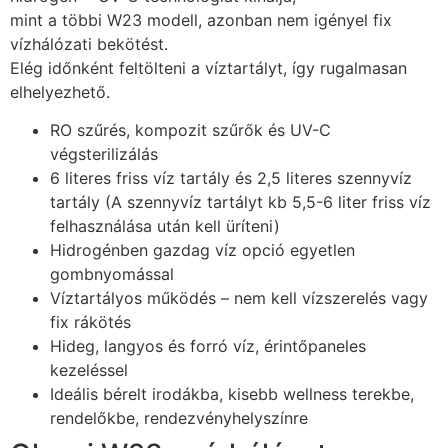
mint a többi W23 modell, azonban nem igényel fix
vízhálózati bekötést.
Elég időnként feltölteni a víztartályt, így rugalmasan
elhelyezhető.
RO szűrés, kompozit szűrők és UV-C
végsterilizálás
6 literes friss víz tartály és 2,5 literes szennyvíz
tartály (A szennyvíz tartályt kb 5,5-6 liter friss víz
felhasználása után kell üríteni)
Hidrogénben gazdag víz opció egyetlen
gombnyomással
Víz­tartályos működés – nem kell vízszerelés vagy
fix rákötés
Hideg, langyos és forró víz, érintőpaneles
kezeléssel
Ideális bérelt irodákba, kisebb wellness terekbe,
rendelőkbe, rendezvényhelyszínre