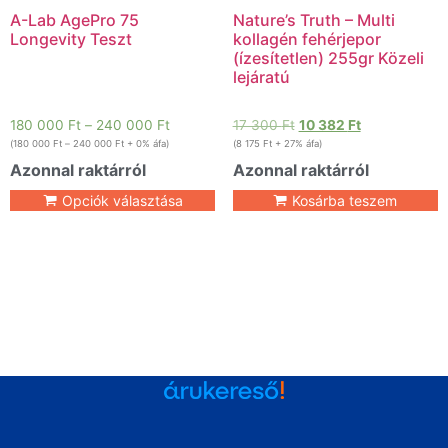
A-Lab AgePro 75
Nature’s Truth – Multi
Longevity Teszt
kollagén fehérjepor
(ízesítetlen) 255gr Közeli
lejáratú
180 000
Ft
–
240 000
Ft
17 300
Ft
10 382
Ft
(
180 000
Ft
–
240 000
Ft
+ 0% áfa)
(
8 175
Ft
+ 27% áfa)
Azonnal raktárról
Azonnal raktárról
Opciók választása
Kosárba teszem