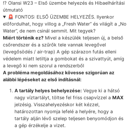
⁉️ Olansi W23 – Első üzembe helyezés és Hibaelhárítási
útmutató
🚨 FONTOS: ELSŐ ÜZEMBE HELYEZÉS. Ilyenkor
előfordulhat, hogy villog a „Fresh Water” és világít a „No
Water”, de nem csinál semmit. Mit tegyek?
Miért történik ez?
Mivel a készülék teljesen új, a belső
csőrendszer és a szűrők tele vannak levegővel
(levegősödés / air-trap) A gép szárazon futás elleni
védelem miatt letiltja a gombokat és a szivattyút, amíg
a levegő ki nem szorul a rendszerből
A probléma megoldásához kövesse szigorúan az
alábbi lépéseket az első indításnál:
A tartály helyes behelyezése:
Vegye ki a hátsó
nagy víztartályt, töltse fel friss csapvízzel a
MAX
jelzésig. Visszahelyezéskor két kézzel,
határozottan nyomja lefelé a helyére, hogy a
tartály alján lévő szelep teljesen benyomódjon és
a gép érzékelje a vizet.