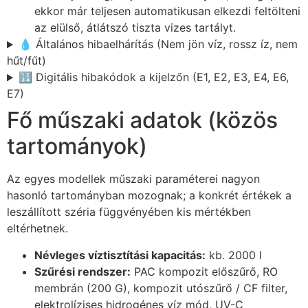
ekkor már teljesen automatikusan elkezdi feltölteni
az elülső, átlátszó tiszta vizes tartályt.
💧 Általános hibaelhárítás (Nem jön víz, rossz íz, nem
hűt/fűt)
🔢 Digitális hibakódok a kijelzőn (E1, E2, E3, E4, E6,
E7)
Fő műszaki adatok (közös
tartományok)
Az egyes modellek műszaki paraméterei nagyon
hasonló tartományban mozognak; a konkrét értékek a
leszállított széria függvényében kis mértékben
eltérhetnek.
Névleges víztisztítási kapacitás:
kb. 2000 l
Szűrési rendszer:
PAC kompozit előszűrő, RO
membrán (200 G), kompozit utószűrő / CF filter,
elektrolízises hidrogénes víz mód, UV-C