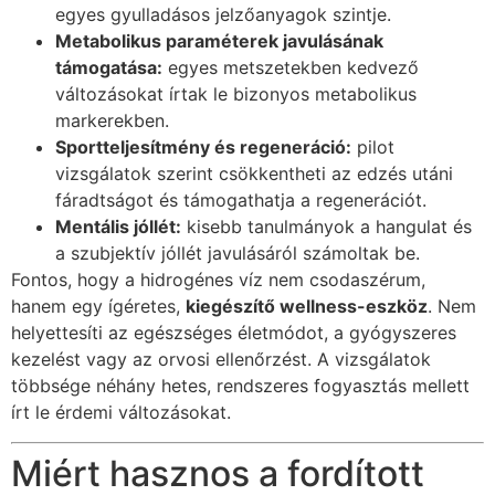
egyes gyulladásos jelzőanyagok szintje.
Metabolikus paraméterek javulásának
támogatása:
egyes metszetekben kedvező
változásokat írtak le bizonyos metabolikus
markerekben.
Sportteljesítmény és regeneráció:
pilot
vizsgálatok szerint csökkentheti az edzés utáni
fáradtságot és támogathatja a regenerációt.
Mentális jóllét:
kisebb tanulmányok a hangulat és
a szubjektív jóllét javulásáról számoltak be.
Fontos, hogy a hidrogénes víz nem csodaszérum,
hanem egy ígéretes,
kiegészítő wellness-eszköz
. Nem
helyettesíti az egészséges életmódot, a gyógyszeres
kezelést vagy az orvosi ellenőrzést. A vizsgálatok
többsége néhány hetes, rendszeres fogyasztás mellett
írt le érdemi változásokat.
Miért hasznos a fordított