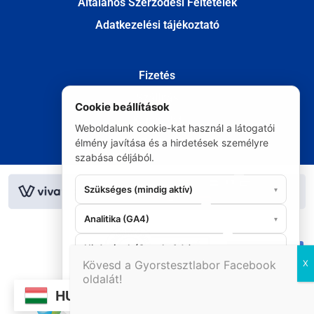
Általános Szerződési Feltételek
Adatkezelési tájékoztató
Fizetés
Szállítás
Cookie beállítások
Kapcsolat
Weboldalunk cookie-kat használ a látogatói
Elállás
élmény javítása és a hirdetések személyre
szabása céljából.
© Minden jog fenntartva 2020
Szükséges (mindig aktív)
▾
Analitika (GA4)
▾
Hirdetések (Google Ads)
▾
06 20 295 9986
Kövesd a Gyorstesztlabor Facebook
oldalát!
Mindent
Elutasítás
Mentés
HU
elfogad