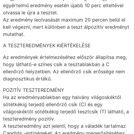
egyértelmű eredmény esetén újabb 10 perc elteltével
olvassa le újra a tesztet.
Az eredmény leolvasását maximum 20 percen belül el
kell végezni, mert különben a teszt álpozitív eredményt
mutathat.
A TESZTEREDMÉNYEK KIÉRTÉKELÉSE
Az eredmények értelmezéséhez először állapítsa meg,
hogy látható-e színes csík a tesztablakban a C
ellenőrző helyzetben. Az ellenőrző csík erőssége nem
diagnosztikus értékű.
POZITÍV TESZTEREDMÉNY
Ha az eredményablakban egy halvány világoskéktől
sötétkékig terjedő ellenőrző csík (C) és egy
világoskéktől sötétkékig terjedő tesztcsík (T) látható, a
teszteredmény pozitív.
A teszteredmény azt jelenti, hogy a váladék tartalmaz
Candida -antigéneket. Az eredmény megerősítéséhez