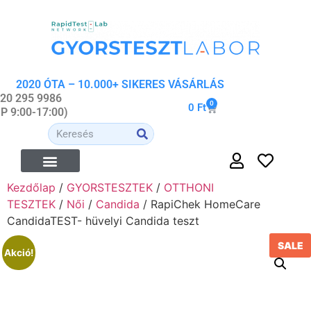
2020 ÓTA – 10.000+ SIKERES VÁSÁRLÁS
 20 295 9986
0
0
Ft
-P 9:00-17:00)
Kezdőlap
/
GYORSTESZTEK
/
OTTHONI
TESZTEK
/
Női
/
Candida
/ RapiChek HomeCare
CandidaTEST- hüvelyi Candida teszt
SALE
Akció!