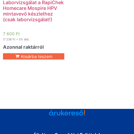
Laborvizsgálat a RapiChek
Homecare Mospire HPV
mintavevő készlethez
(csak laborvizsgálat!)
7 600
Ft
(
7 238
Ft
+ 5% áfa)
Azonnal raktárról
Kosárba teszem