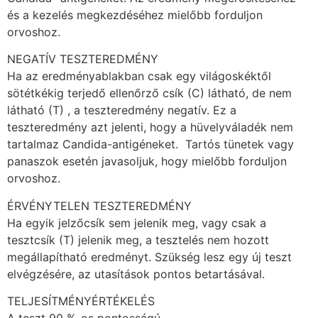
és a kezelés megkezdéséhez mielőbb forduljon
orvoshoz.
NEGATÍV TESZTEREDMÉNY
Ha az eredményablakban csak egy világoskéktől
sötétkékig terjedő ellenőrző csík (C) látható, de nem
látható (T) , a teszteredmény negatív. Ez a
teszteredmény azt jelenti, hogy a hüvelyváladék nem
tartalmaz Candida-antigéneket. Tartós tünetek vagy
panaszok esetén javasoljuk, hogy mielőbb forduljon
orvoshoz.
ÉRVÉNYTELEN TESZTEREDMÉNY
Ha egyik jelzőcsík sem jelenik meg, vagy csak a
tesztcsík (T) jelenik meg, a tesztelés nem hozott
megállapítható eredményt. Szükség lesz egy új teszt
elvégzésére, az utasítások pontos betartásával.
TELJESÍTMÉNYÉRTÉKELÉS