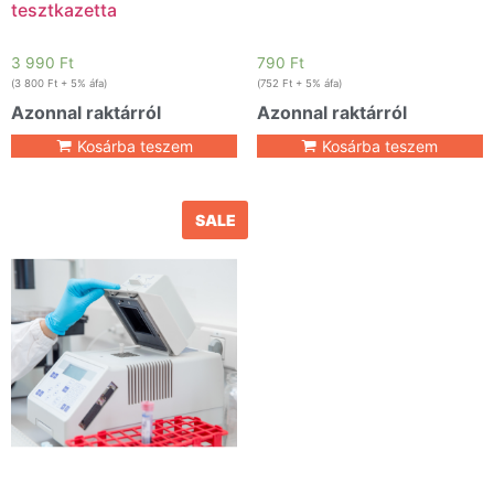
tesztkazetta
3 990
Ft
790
Ft
(
3 800
Ft
+ 5% áfa)
(
752
Ft
+ 5% áfa)
Azonnal raktárról
Azonnal raktárról
Kosárba teszem
Kosárba teszem
SALE