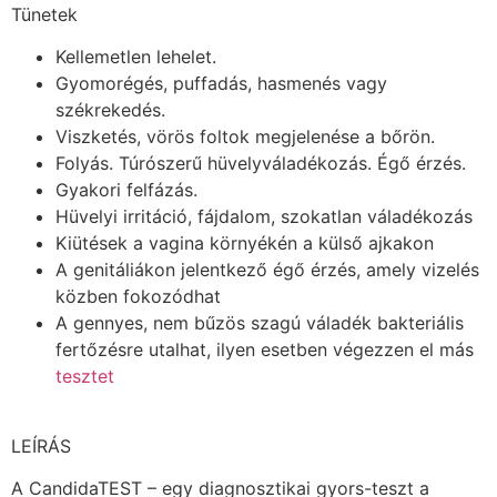
Tünetek
Kellemetlen lehelet.
Gyomorégés, puffadás, hasmenés vagy
székrekedés.
Viszketés, vörös foltok megjelenése a bőrön.
Folyás. Túrószerű hüvelyváladékozás. Égő érzés.
Gyakori felfázás.
Hüvelyi irritáció, fájdalom, szokatlan váladékozás
Kiütések a vagina környékén a külső ajkakon
A genitáliákon jelentkező égő érzés, amely vizelés
közben fokozódhat
A gennyes, nem bűzös szagú váladék bakteriális
fertőzésre utalhat, ilyen esetben végezzen el más
tesztet
LEÍRÁS
A CandidaTEST – egy diagnosztikai gyors-teszt a