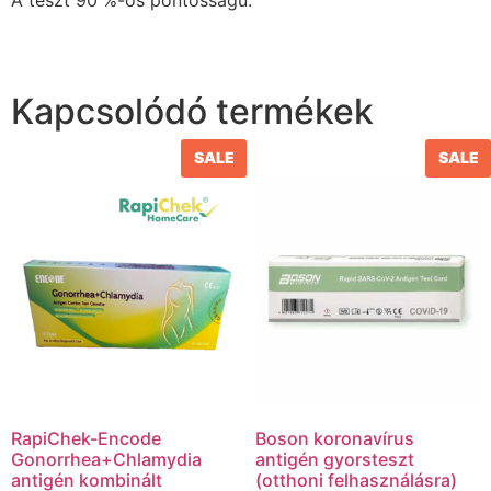
A teszt 90 %-os pontosságú.
Kapcsolódó termékek
SALE
SALE
RapiChek-Encode
Boson koronavírus
Gonorrhea+Chlamydia
antigén gyorsteszt
antigén kombinált
(otthoni felhasználásra)