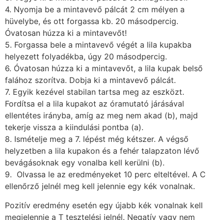
4. Nyomja be a mintavevő pálcát 2 cm mélyen a
hüvelybe, és ott forgassa kb. 20 másodpercig.
Óvatosan húzza ki a mintavevőt!
5. Forgassa bele a mintavevő végét a lila kupakba
helyezett folyadékba, úgy 20 másodpercig.
6. Óvatosan húzza ki a mintavevőt, a lila kupak belső
falához szorítva. Dobja ki a mintavevő pálcát.
7. Egyik kezével stabilan tartsa meg az eszközt.
Fordítsa el a lila kupakot az óramutató járásával
ellentétes irányba, amíg az meg nem akad (b), majd
tekerje vissza a kiindulási pontba (a).
8. Ismételje meg a 7. lépést még kétszer. A végső
helyzetben a lila kupakon és a fehér talapzaton lévő
bevágásoknak egy vonalba kell kerülni (b).
9. Olvassa le az eredményeket 10 perc elteltével. A C
ellenőrző jelnél meg kell jelennie egy kék vonalnak.
Pozitív eredmény esetén egy újabb kék vonalnak kell
megjelennie a T tesztelési jelnél. Negatív vagy nem