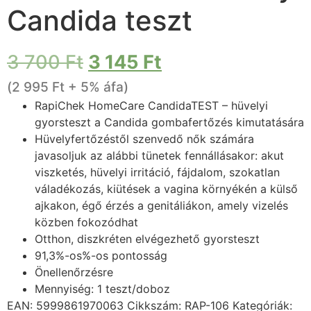
Candida teszt
3 700
Ft
3 145
Ft
(
2 995
Ft
+ 5% áfa)
RapiChek HomeCare CandidaTEST – hüvelyi
gyorsteszt a Candida gombafertőzés kimutatására
Hüvelyfertőzéstől szenvedő nők számára
javasoljuk az alábbi tünetek fennállásakor: akut
viszketés, hüvelyi irritáció, fájdalom, szokatlan
váladékozás, kiütések a vagina környékén a külső
ajkakon, égő érzés a genitáliákon, amely vizelés
közben fokozódhat
Otthon, diszkréten elvégezhető gyorsteszt
91,3%-os%-os pontosság
Önellenőrzésre
Mennyiség: 1 teszt/doboz
EAN:
5999861970063
Cikkszám:
RAP-106
Kategóriák: