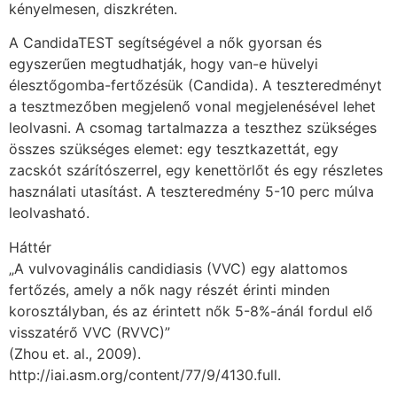
kényelmesen, diszkréten.
A CandidaTEST segítségével a nők gyorsan és
egyszerűen megtudhatják, hogy van-e hüvelyi
élesztőgomba-fertőzésük (Candida). A teszteredményt
a tesztmezőben megjelenő vonal megjelenésével lehet
leolvasni. A csomag tartalmazza a teszthez szükséges
összes szükséges elemet: egy tesztkazettát, egy
zacskót szárítószerrel, egy kenettörlőt és egy részletes
használati utasítást. A teszteredmény 5-10 perc múlva
leolvasható.
Háttér
„A vulvovaginális candidiasis (VVC) egy alattomos
fertőzés, amely a nők nagy részét érinti minden
korosztályban, és az érintett nők 5-8%-ánál fordul elő
visszatérő VVC (RVVC)”
(Zhou et. al., 2009).
http://iai.asm.org/content/77/9/4130.full.