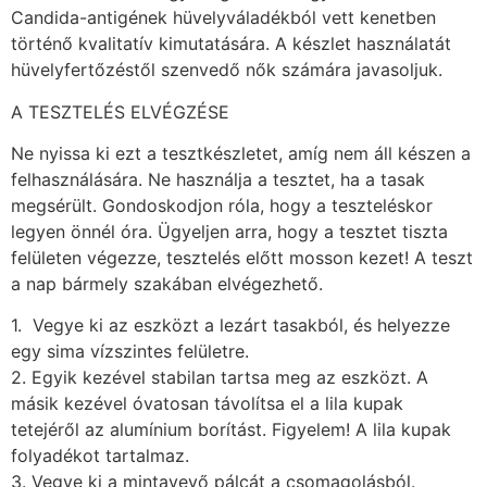
Candida-antigének hüvelyváladékból vett kenetben
történő kvalitatív kimutatására. A készlet használatát
hüvelyfertőzéstől szenvedő nők számára javasoljuk.
A TESZTELÉS ELVÉGZÉSE
Ne nyissa ki ezt a tesztkészletet, amíg nem áll készen a
felhasználására. Ne használja a tesztet, ha a tasak
megsérült. Gondoskodjon róla, hogy a teszteléskor
legyen önnél óra. Ügyeljen arra, hogy a tesztet tiszta
felületen végezze, tesztelés előtt mosson kezet! A teszt
a nap bármely szakában elvégezhető.
1. Vegye ki az eszközt a lezárt tasakból, és helyezze
egy sima vízszintes felületre.
2. Egyik kezével stabilan tartsa meg az eszközt. A
másik kezével óvatosan távolítsa el a lila kupak
tetejéről az alumínium borítást. Figyelem! A lila kupak
folyadékot tartalmaz.
3. Vegye ki a mintavevő pálcát a csomagolásból.