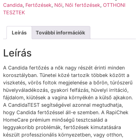
Candida
,
Fertőzések
,
Női
,
Női fertőzések
,
OTTHONI
TESZTEK
Leírás
További információk
Leírás
A Candida fertőzés a nők nagy részét érinti minden
korosztályban. Tünetei közé tartozik többek között a
viszketés, vörös foltok megjelenése a bőrön, túrószerű
hüvelyváladékozás, gyakori felfázás, hüvelyi irritáció,
fájdalom, kiütések a vagina környékén a külső ajkakon.
A CandidaTEST segítségével azonnal megtudhatja,
hogy Candida fertőzéssel áll-e szemben. A RapiChek
HomeCare prémium minőségű tesztcsalád a
leggyakoribb problémák, fertőzések kimutatására
készült professzionális környezetben, vagy otthon,