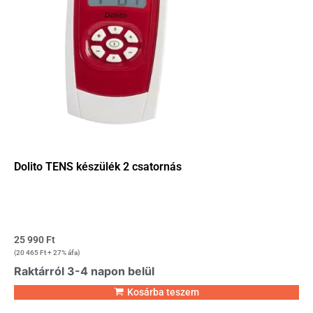
Dolito TENS készülék 2 csatornás
25 990
Ft
(
20 465
Ft
+ 27% áfa)
Raktárról 3-4 napon belül
Kosárba teszem