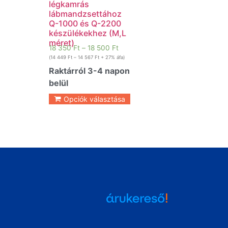
légkamrás
lábmandzsettához
Q-1000 és Q-2200
készülékekhez (M,L
méret)
18 350
Ft
–
18 500
Ft
(
14 449
Ft
–
14 567
Ft
+ 27% áfa)
Raktárról 3-4 napon
belül
Opciók választása