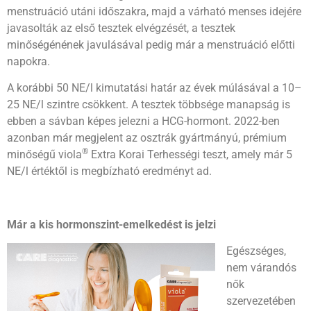
menstruáció utáni időszakra, majd a várható menses idejére
javasolták az első tesztek elvégzését, a tesztek
minőségénének javulásával pedig már a menstruáció előtti
napokra.
A korábbi 50 NE/l kimutatási határ az évek múlásával a 10–
25 NE/l szintre csökkent. A tesztek többsége manapság is
ebben a sávban képes jelezni a HCG-hormont. 2022-ben
azonban már megjelent az osztrák gyártmányú, prémium
®
minőségű viola
Extra Korai Terhességi teszt, amely már 5
NE/l értéktől is megbízható eredményt ad.
Már a kis hormonszint-emelkedést is jelzi
Egészséges,
nem várandós
nők
szervezetében