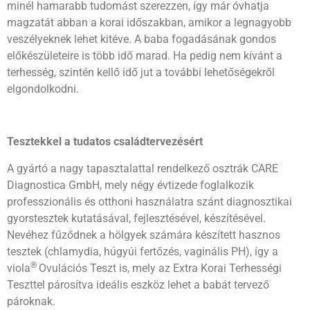
minél hamarabb tudomást szerezzen, így már óvhatja
magzatát abban a korai időszakban, amikor a legnagyobb
veszélyeknek lehet kitéve. A baba fogadásának gondos
előkészületeire is több idő marad. Ha pedig nem kívánt a
terhesség, szintén kellő idő jut a további lehetőségekről
elgondolkodni.
Tesztekkel a tudatos családtervezésért
A gyártó a nagy tapasztalattal rendelkező osztrák CARE
Diagnostica GmbH, mely négy évtizede foglalkozik
professzionális és otthoni használatra szánt diagnosztikai
gyorstesztek kutatásával, fejlesztésével, készítésével.
Nevéhez fűződnek a hölgyek számára készített hasznos
tesztek (chlamydia, húgyúi fertőzés, vaginális PH), így a
®
viola
Ovulációs Teszt is, mely az Extra Korai Terhességi
Teszttel párosítva ideális eszköz lehet a babát tervező
pároknak.