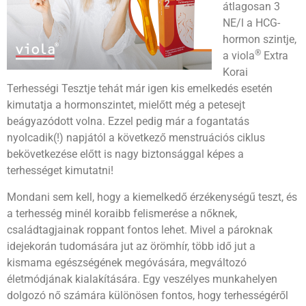
átlagosan 3
NE/l a HCG-
hormon szintje,
®
a viola
Extra
Korai
Terhességi Tesztje tehát már igen kis emelkedés esetén
kimutatja a hormonszintet, mielőtt még a petesejt
beágyazódott volna. Ezzel pedig már a fogantatás
nyolcadik(!) napjától a következő menstruációs ciklus
bekövetkezése előtt is nagy biztonsággal képes a
terhességet kimutatni!
Mondani sem kell, hogy a kiemelkedő érzékenységű teszt, és
a terhesség minél koraibb felismerése a nőknek,
családtagjainak roppant fontos lehet. Mivel a pároknak
idejekorán tudomására jut az örömhír, több idő jut a
kismama egészségének megóvására, megváltozó
életmódjának kialakítására. Egy veszélyes munkahelyen
dolgozó nő számára különösen fontos, hogy terhességéről