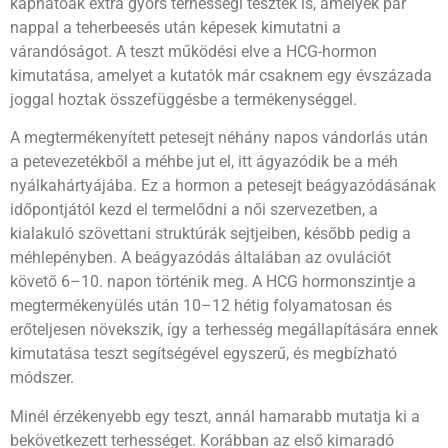
kaphatóak extra gyors terhességi tesztek is, amelyek pár
nappal a teherbeesés után képesek kimutatni a
várandóságot. A teszt működési elve a HCG-hormon
kimutatása, amelyet a kutatók már csaknem egy évszázada
joggal hoztak összefüggésbe a termékenységgel.
A megtermékenyített petesejt néhány napos vándorlás után
a petevezetékből a méhbe jut el, itt ágyazódik be a méh
nyálkahártyájába. Ez a hormon a petesejt beágyazódásának
időpontjától kezd el termelődni a női szervezetben, a
kialakuló szövettani struktúrák sejtjeiben, később pedig a
méhlepényben. A beágyazódás általában az ovulációt
követő 6–10. napon történik meg. A HCG hormonszintje a
megtermékenyülés után 10–12 hétig folyamatosan és
erőteljesen növekszik, így a terhesség megállapítására ennek
kimutatása teszt segítségével egyszerű, és megbízható
módszer.
Minél érzékenyebb egy teszt, annál hamarabb mutatja ki a
bekövetkezett terhességet. Korábban az első kimaradó