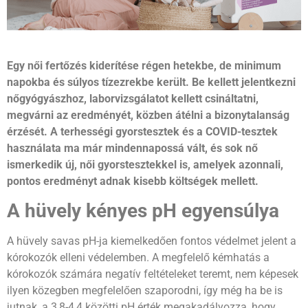
Egy női fertőzés kiderítése régen hetekbe, de minimum
napokba és súlyos tízezrekbe került. Be kellett jelentkezni
nőgyógyászhoz, laborvizsgálatot kellett csináltatni,
megvárni az eredményét, közben átélni a bizonytalanság
érzését. A terhességi gyorstesztek és a COVID-tesztek
használata ma már mindennapossá vált, és sok nő
ismerkedik új, női gyorstesztekkel is, amelyek azonnali,
pontos eredményt adnak kisebb költségek mellett.
A hüvely kényes pH egyensúlya
A hüvely savas pH-ja kiemelkedően fontos védelmet jelent a
kórokozók elleni védelemben. A megfelelő kémhatás a
kórokozók számára negatív feltételeket teremt, nem képesek
ilyen közegben megfelelően szaporodni, így még ha be is
jutnak, a 3,8-4,4 közötti pH érték megakadályozza, hogy