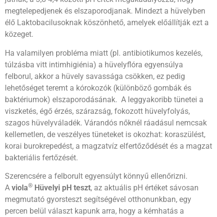
megtelepedjenek és elszaporodjanak. Mindezt a hüvelyben
élő Laktobacilusoknak köszönhető, amelyek előállítják ezt a
közeget.
Ha valamilyen probléma miatt (pl. antibiotikumos kezelés,
túlzásba vitt intimhigiénia) a hüvelyflóra egyensúlya
felborul, akkor a hüvely savassága csökken, ez pedig
lehetőséget teremt a kórokozók (különböző gombák és
baktériumok) elszaporodásának. A leggyakoribb tünetei a
viszketés, égő érzés, szárazság, fokozott hüvelyfolyás,
szagos hüvelyváladék. Várandós nőknél ráadásul nemcsak
kellemetlen, de veszélyes tüneteket is okozhat: koraszülést,
korai burokrepedést, a magzatvíz elfertőződését és a magzat
bakteriális fertőzését.
Szerencsére a felborult egyensúlyt könnyű ellenőrizni.
®
A
viola
Hüvelyi pH teszt
, az aktuális pH értéket sávosan
megmutató gyorsteszt segítségével otthonunkban, egy
percen belül választ kapunk arra, hogy a kémhatás a