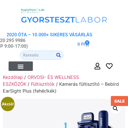
2020 ÓTA – 10.000+ SIKERES VÁSÁRLÁS
 20 295 9986
0
0
Ft
-P 9:00-17:00)
Kezdőlap
/
ORVOSI- ÉS WELLNESS
ÉTREND-KIEGÉSZÍTŐK
ORVOSI- ÉS WELLNESS ESZKÖZÖK
ORGANIKUS KOZMETIKUMOK
ESZKÖZÖK
/
Fültisztítók
/ Kamerás fültisztító – Bebird
EarSight Plus (fehér/kék)
SALE
Akció!