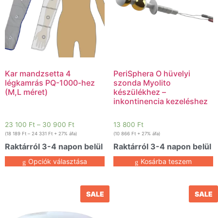
Kar mandzsetta 4
PeriSphera O hüvelyi
légkamrás PQ-1000-hez
szonda Myolito
(M,L méret)
készülékhez –
inkontinencia kezeléshez
23 100
Ft
–
30 900
Ft
13 800
Ft
(
18 189
Ft
–
24 331
Ft
+ 27% áfa)
(
10 866
Ft
+ 27% áfa)
Raktárról 3-4 napon belül
Raktárról 3-4 napon belül
Opciók választása
Kosárba teszem
SALE
SALE