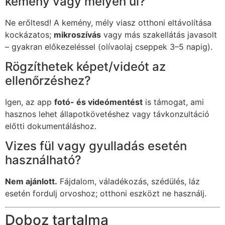
kemény vagy mélyen ül?
Ne erőltesd! A kemény, mély viasz otthoni eltávolítása
kockázatos;
mikroszívás
vagy más szakellátás javasolt
– gyakran előkezeléssel (olívaolaj cseppek 3–5 napig).
Rögzíthetek képet/videót az
ellenőrzéshez?
Igen, az app
fotó- és videómentést
is támogat, ami
hasznos lehet állapotkövetéshez vagy távkonzultáció
előtti dokumentáláshoz.
Vizes fül vagy gyulladás esetén
használható?
Nem ajánlott.
Fájdalom, váladékozás, szédülés, láz
esetén fordulj orvoshoz; otthoni eszközt ne használj.
Doboz tartalma