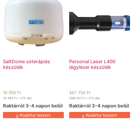
SaltDome sóterápiás
Personal Laser L400
készülék
lágylézer készülék
19 550
Ft
467 750
Ft
(
15 394
Ft
+ 27% áfa)
(
368 307
Ft
+ 27% áfa)
Raktárról 3-4 napon belül
Raktárról 3-4 napon belül
Kosárba teszem
Kosárba teszem