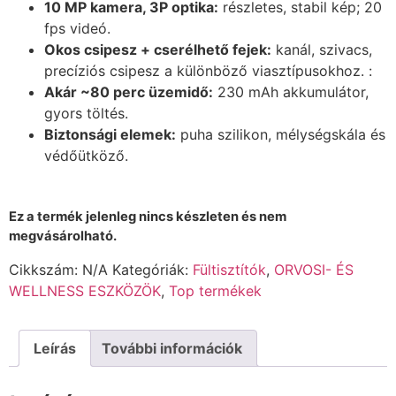
10 MP kamera, 3P optika:
részletes, stabil kép; 20
fps videó.
Okos csipesz + cserélhető fejek:
kanál, szivacs,
precíziós csipesz a különböző viasztípusokhoz. :
Akár ~80 perc üzemidő:
230 mAh akkumulátor,
gyors töltés.
Biztonsági elemek:
puha szilikon, mélységskála és
védőütköző.
Ez a termék jelenleg nincs készleten és nem
megvásárolható.
Cikkszám:
N/A
Kategóriák:
Fültisztítók
,
ORVOSI- ÉS
WELLNESS ESZKÖZÖK
,
Top termékek
Leírás
További információk