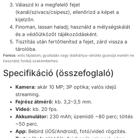
Válaszd ki a megfelelő fejet
(kanál/szivacs/csipesz), ellenőrizd a képet a
kijelzőn.
Finoman, lassan haladj; használd a mélységskálát
és a védőütközőt tájékozódásként.
Tisztítás után fertőtlenítsd a fejet, zárd vissza a
tárolóba.
Fontos:
erős fájdalom, gyulladás vagy dobhártya-sérülés gyanúja esetén ne
használd; fordulj szakemberhez.
Specifikáció (összefoglaló)
Kamera:
akár 10 MP; 3P optika; valós idejű
streaming.
Fejrész átmérő:
kb. 3,2–3,5 mm.
Videó:
kb. 20 fps.
Akkumulátor:
230 mAh; üzemidő ~80 perc; töltés
~50 perc.
App:
Bebird (iOS/Android), fotó/videó rögzítés.