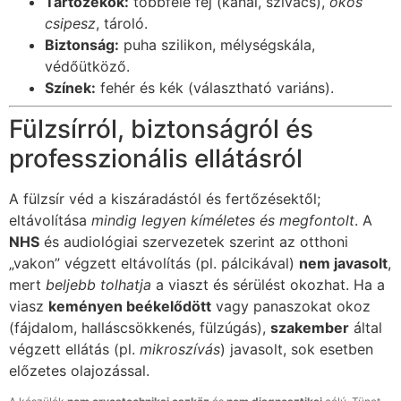
Tartozékok:
többféle fej (kanál, szivacs),
okos
csipesz
, tároló.
Biztonság:
puha szilikon, mélységskála,
védőütköző.
Színek:
fehér és kék (választható variáns).
Fülzsírról, biztonságról és
professzionális ellátásról
A fülzsír véd a kiszáradástól és fertőzésektől;
eltávolítása
mindig legyen kíméletes és megfontolt
. A
NHS
és audiológiai szervezetek szerint az otthoni
„vakon” végzett eltávolítás (pl. pálcikával)
nem javasolt
,
mert
beljebb tolhatja
a viaszt és sérülést okozhat. Ha a
viasz
keményen beékelődött
vagy panaszokat okoz
(fájdalom, halláscsökkenés, fülzúgás),
szakember
által
végzett ellátás (pl.
mikroszívás
) javasolt, sok esetben
előzetes olajozással.