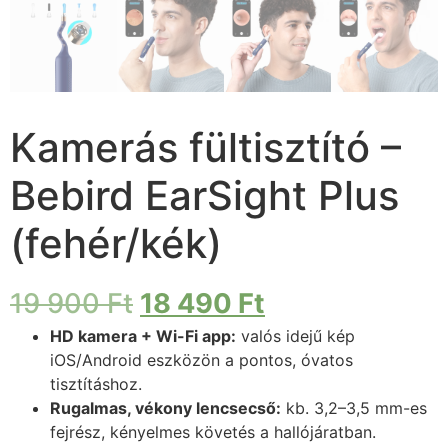
Kamerás fültisztító –
Bebird EarSight Plus
(fehér/kék)
19 900
Ft
18 490
Ft
HD kamera + Wi-Fi app:
valós idejű kép
iOS/Android eszközön a pontos, óvatos
tisztításhoz.
Rugalmas, vékony lencsecső:
kb. 3,2–3,5 mm-es
fejrész, kényelmes követés a hallójáratban.