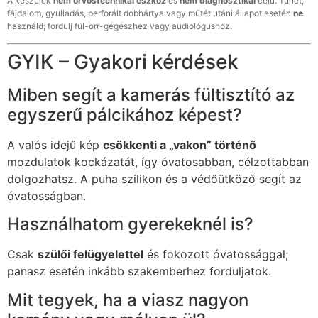
A készülék
nem orvostechnikai eszköz
és
nem diagnosztikai
célú. Tünet,
fájdalom, gyulladás, perforált dobhártya vagy műtét utáni állapot esetén
ne
használd; fordulj fül-orr-gégészhez vagy audiológushoz.
GYIK – Gyakori kérdések
Miben segít a kamerás fültisztító az
egyszerű pálcikához képest?
A valós idejű kép
csökkenti a „vakon” történő
mozdulatok kockázatát, így óvatosabban, célzottabban
dolgozhatsz. A puha szilikon és a védőütköző segít az
óvatosságban.
Használhatom gyerekeknél is?
Csak
szülői felügyelettel
és fokozott óvatossággal;
panasz esetén inkább szakemberhez forduljatok.
Mit tegyek, ha a viasz nagyon