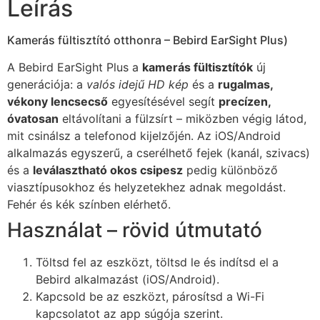
Leírás
Kamerás fültisztító otthonra – Bebird EarSight Plus)
A Bebird EarSight Plus a
kamerás fültisztítók
új
generációja: a
valós idejű HD kép
és a
rugalmas,
vékony lencsecső
egyesítésével segít
precízen,
óvatosan
eltávolítani a fülzsírt – miközben végig látod,
mit csinálsz a telefonod kijelzőjén. Az iOS/Android
alkalmazás egyszerű, a cserélhető fejek (kanál, szivacs)
és a
leválasztható okos csipesz
pedig különböző
viasztípusokhoz és helyzetekhez adnak megoldást.
Fehér és kék színben elérhető.
Használat – rövid útmutató
Töltsd fel az eszközt, töltsd le és indítsd el a
Bebird alkalmazást (iOS/Android).
Kapcsold be az eszközt, párosítsd a Wi-Fi
kapcsolatot az app súgója szerint.