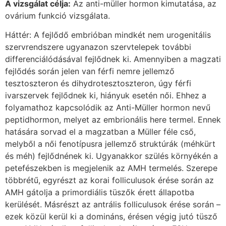
A vizsgálat célja:
Az anti-müller hormon kimutatása, az
ovárium funkció vizsgálata.
Háttér: A fejlődő embrióban mindkét nem urogenitális
szervrendszere ugyanazon szervtelepek további
differenciálódásával fejlődnek ki. Amennyiben a magzati
fejlődés során jelen van férfi nemre jellemző
tesztoszteron és dihydrotesztoszteron, úgy férfi
ivarszervek fejlődnek ki, hiányuk esetén női. Ehhez a
folyamathoz kapcsolódik az Anti-Müller hormon nevű
peptidhormon, melyet az embrionális here termel. Ennek
hatására sorvad el a magzatban a Müller féle cső,
melyből a női fenotípusra jellemző struktúrák (méhkürt
és méh) fejlődnének ki. Ugyanakkor szülés környékén a
petefészekben is megjelenik az AMH termelés. Szerepe
többrétű, egyrészt az korai folliculusok érése során az
AMH gátolja a primordiális tüszők érett állapotba
kerülését. Másrészt az antrális folliculusok érése során –
ezek közül kerül ki a domináns, érésen végig jutó tüsző