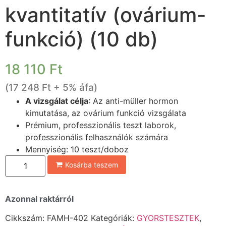
kvantitatív (ovárium-
funkció) (10 db)
18 110
Ft
(
17 248
Ft
+ 5% áfa)
A vizsgálat célja
: Az anti-müller hormon
kimutatása, az ovárium funkció vizsgálata
Prémium, professzionális teszt laborok,
professzionális felhasználók számára
Mennyiség: 10 teszt/doboz
Kosárba teszem
Azonnal raktárról
Cikkszám:
FAMH-402
Kategóriák:
GYORSTESZTEK
,