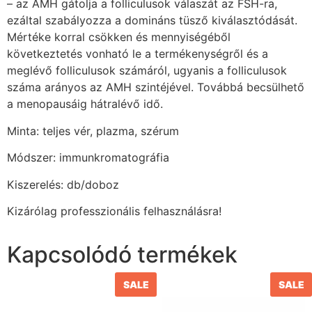
– az AMH gátolja a folliculusok válaszát az FSH-ra,
ezáltal szabályozza a domináns tüsző kiválasztódását.
Mértéke korral csökken és mennyiségéből
következtetés vonható le a termékenységről és a
meglévő folliculusok számáról, ugyanis a folliculusok
száma arányos az AMH szintéjével. Továbbá becsülhető
a menopausáig hátralévő idő.
Minta: teljes vér, plazma, szérum
Módszer: immunkromatográfia
Kiszerelés: db/doboz
Kizárólag professzionális felhasználásra!
Kapcsolódó termékek
SALE
SALE