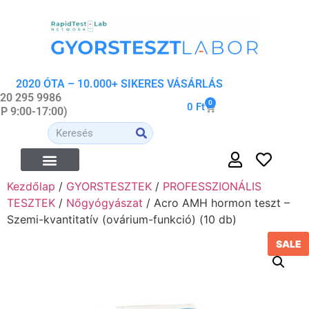
2020 ÓTA – 10.000+ SIKERES VÁSÁRLÁS
 20 295 9986
0
0
Ft
-P 9:00-17:00)
Kezdőlap
/
GYORSTESZTEK
/
PROFESSZIONÁLIS
TESZTEK
/
Nőgyógyászat
/ Acro AMH hormon teszt –
Szemi-kvantitatív (ovárium-funkció) (10 db)
SALE