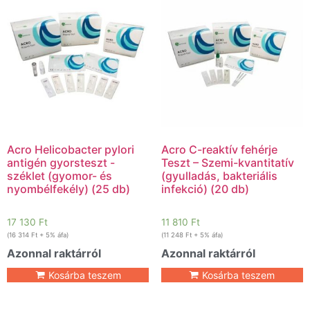
Acro Helicobacter pylori
Acro C-reaktív fehérje
antigén gyorsteszt -
Teszt – Szemi-kvantitatív
széklet (gyomor- és
(gyulladás, bakteriális
nyombélfekély) (25 db)
infekció) (20 db)
17 130
Ft
11 810
Ft
(
16 314
Ft
+ 5% áfa)
(
11 248
Ft
+ 5% áfa)
Azonnal raktárról
Azonnal raktárról
Kosárba teszem
Kosárba teszem