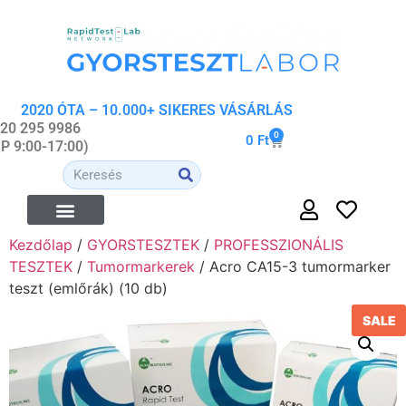
2020 ÓTA – 10.000+ SIKERES VÁSÁRLÁS
 20 295 9986
0
0
Ft
-P 9:00-17:00)
Kezdőlap
/
GYORSTESZTEK
/
PROFESSZIONÁLIS
ÉTREND-KIEGÉSZÍTŐK
ORVOSI- ÉS WELLNESS ESZKÖZÖK
ORGANIKUS KOZMETIKUMOK
TESZTEK
/
Tumormarkerek
/ Acro CA15-3 tumormarker
teszt (emlőrák) (10 db)
SALE