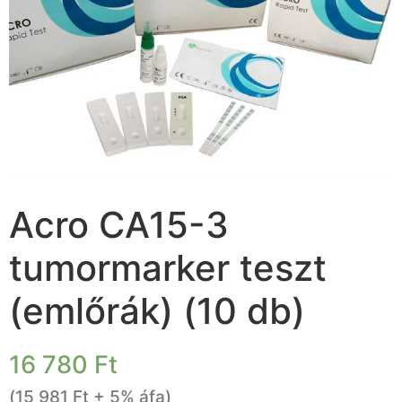
Acro CA15-3
tumormarker teszt
(emlőrák) (10 db)
16 780
Ft
(
15 981
Ft
+ 5% áfa)