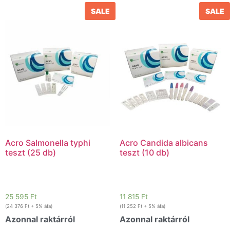
SALE
SALE
Acro Salmonella typhi
Acro Candida albicans
teszt (25 db)
teszt (10 db)
25 595
Ft
11 815
Ft
(
24 376
Ft
+ 5% áfa)
(
11 252
Ft
+ 5% áfa)
Azonnal raktárról
Azonnal raktárról