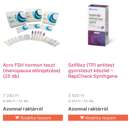
Acro FSH hormon teszt
Szifilisz (TP) antitest
(menopausa előrejelzése)
gyorsteszt készlet –
(25 db)
RapiCheck Synthgene
7 240
Ft
3 500
Ft
(
6 895
Ft
+ 5% áfa)
(
3 333
Ft
+ 5% áfa)
Azonnal raktárról
Azonnal raktárról
Kosárba teszem
Kosárba teszem