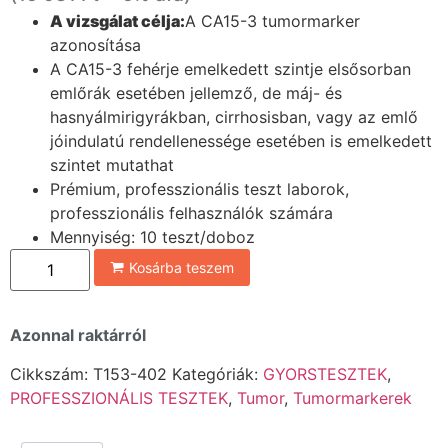
A vizsgálat célja:
A CA15-3 tumormarker
azonosítása
A CA15-3 fehérje emelkedett szintje elsősorban
emlőrák esetében jellemző, de máj- és
hasnyálmirigyrákban, cirrhosisban, vagy az emlő
jóindulatú rendellenessége esetében is emelkedett
szintet mutathat
Prémium, professzionális teszt laborok,
professzionális felhasználók számára
Mennyiség: 10 teszt/doboz
Kosárba teszem
Azonnal raktárról
Cikkszám:
T153-402
Kategóriák:
GYORSTESZTEK
,
PROFESSZIONÁLIS TESZTEK
,
Tumor
,
Tumormarkerek