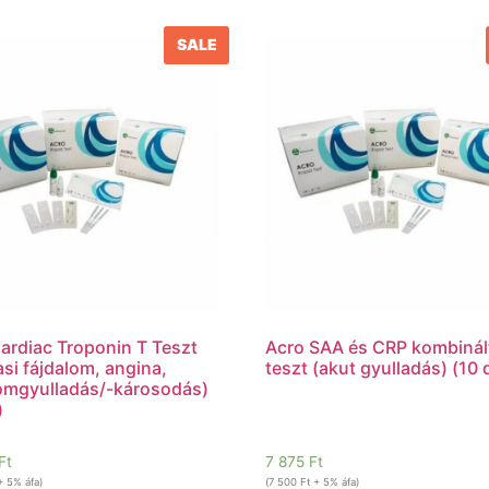
SALE
ardiac Troponin T Teszt
Acro SAA és CRP kombinál
asi fájdalom, angina,
teszt (akut gyulladás) (10 
omgyulladás/-károsodás)
)
Ft
7 875
Ft
 5% áfa)
(
7 500
Ft
+ 5% áfa)