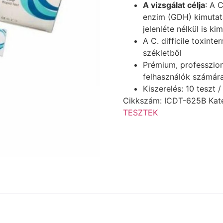
A vizsgálat célja
: A 
enzim (GDH) kimutat
jelenléte nélkül is ki
A C. difficile toxin
székletből
Prémium, professzioná
felhasználók számár
Kiszerelés: 10 teszt 
Cikkszám:
ICDT-625B
Kat
TESZTEK