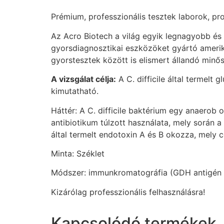
Prémium, professzionális tesztek laborok, pr
Az Acro Biotech a világ egyik legnagyobb és 
gyorsdiagnosztikai eszközöket gyártó amerika
gyorstesztek között is elismert állandó minő
A vizsgálat célja:
A C. difficile által termelt
kimutatható.
Háttér: A C. difficile baktérium egy anaerob
antibiotikum túlzott használata, mely során a
által termelt endotoxin A és B okozza, mely 
Minta: Széklet
Módszer: immunkromatográfia (GDH antigén 
Kizárólag professzionális felhasználásra!
Kapcsolódó termékek