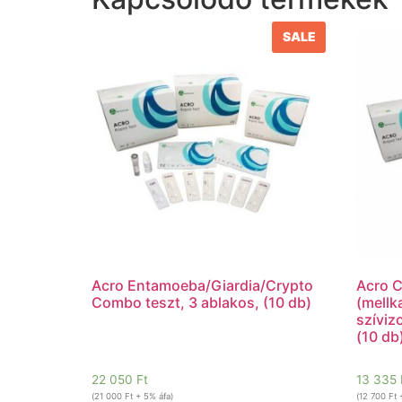
SALE
Acro Entamoeba/Giardia/Crypto
Acro C
Combo teszt, 3 ablakos, (10 db)
(mellk
szíviz
(10 db
22 050
Ft
13 335
(
21 000
Ft
+ 5% áfa)
(
12 700
Ft
+