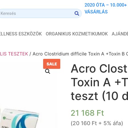
2020 ÓTA – 10.000+
VÁSÁRLÁS
WELLNESS ESZKÖZÖK
ORGANIKUS KOZMETIKUMOK
AJÁND
LIS TESZTEK
/ Acro Clostridium difficile Toxin A +Toxin B
SALE
Acro Clostr
Toxin A +
teszt (10 
21 168
Ft
(
20 160
Ft
+ 5% áfa)