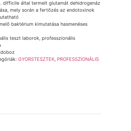
C. difficile által termelt glutamát dehidrogenáz
ása, mely során a fertőzés az endotoxinok
mutatható
termelő baktérium kimutatása hasmenéses
lis teszt laborok, professzionális
a
/ doboz
egóriák:
GYORSTESZTEK
,
PROFESSZIONÁLIS