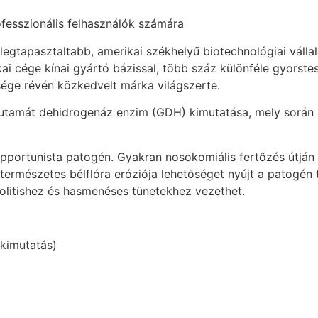
ofesszionális felhasználók számára
legtapasztaltabb, amerikai székhelyű biotechnológiai válla
i cége kínai gyártó bázissal, több száz különféle gyorstes
sége révén közkedvelt márka világszerte.
 glutamát dehidrogenáz enzim (GDH) kimutatása, mely során a
 opportunista patogén. Gyakran nosokomiális fertőzés útján
 természetes bélflóra eróziója lehetőséget nyújt a patogén
colitishez és hasmenéses tünetekhez vezethet.
kimutatás)