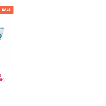
SALE
t
db)