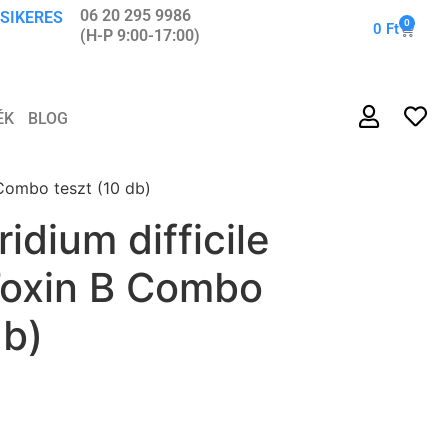
06 20 295 9986
 SIKERES
0
0
Ft
(H-P 9:00-17:00)
ÉK
BLOG
 Combo teszt (10 db)
idium difficile
Toxin B Combo
db)