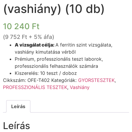
(vashiány) (10 db)
10 240
Ft
(
9 752
Ft
+ 5% áfa)
A vizsgálat célja:
A ferritin szint vizsgálata,
vashiány kimutatása vérből
Prémium, professzionális teszt laborok,
professzionális felhasználók számára
Kiszerelés: 10 teszt / doboz
Cikkszám:
OFE-T402
Kategóriák:
GYORSTESZTEK
,
PROFESSZIONÁLIS TESZTEK
,
Vashiány
Leírás
Leírás