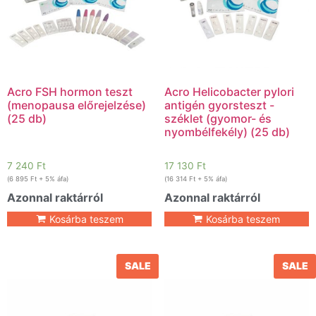
Acro FSH hormon teszt
Acro Helicobacter pylori
(menopausa előrejelzése)
antigén gyorsteszt -
(25 db)
széklet (gyomor- és
nyombélfekély) (25 db)
7 240
Ft
17 130
Ft
(
6 895
Ft
+ 5% áfa)
(
16 314
Ft
+ 5% áfa)
Azonnal raktárról
Azonnal raktárról
Kosárba teszem
Kosárba teszem
SALE
SALE