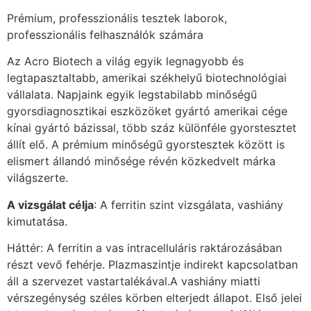
Prémium, professzionális tesztek laborok,
professzionális felhasználók számára
Az Acro Biotech a világ egyik legnagyobb és
legtapasztaltabb, amerikai székhelyű biotechnológiai
vállalata. Napjaink egyik legstabilabb minőségű
gyorsdiagnosztikai eszközöket gyártó amerikai cége
kínai gyártó bázissal, több száz különféle gyorstesztet
állít elő. A prémium minőségű gyorstesztek között is
elismert állandó minősége révén közkedvelt márka
világszerte.
A vizsgálat célja
: A ferritin szint vizsgálata, vashiány
kimutatása.
Háttér: A ferritin a vas intracelluláris raktározásában
részt vevő fehérje. Plazmaszintje indirekt kapcsolatban
áll a szervezet vastartalékával.A vashiány miatti
vérszegénység széles körben elterjedt állapot. Első jelei