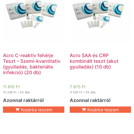
Acro C-reaktív fehérje
Acro SAA és CRP
Teszt – Szemi-kvantitatív
kombinált teszt (akut
(gyulladás, bakteriális
gyulladás) (10 db)
infekció) (20 db)
11 810
Ft
7 875
Ft
(
11 248
Ft
+ 5% áfa)
(
7 500
Ft
+ 5% áfa)
Azonnal raktárról
Azonnal raktárról
Kosárba teszem
Kosárba teszem