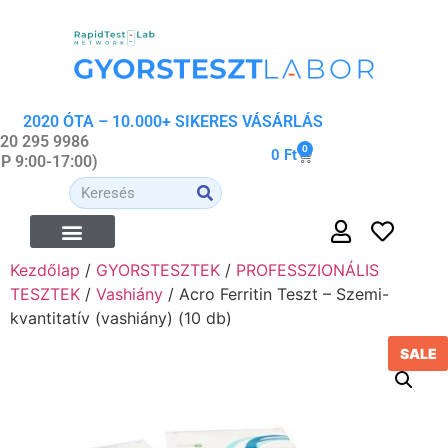
2020 ÓTA – 10.000+ SIKERES VÁSÁRLÁS
 20 295 9986
0
0
Ft
-P 9:00-17:00)
Kezdőlap
/
GYORSTESZTEK
/
PROFESSZIONÁLIS
ÉTREND-KIEGÉSZÍTŐK
ORVOSI- ÉS WELLNESS ESZKÖZÖK
ORGANIKUS KOZMETIKUMOK
TESZTEK
/
Vashiány
/ Acro Ferritin Teszt – Szemi-
kvantitatív (vashiány) (10 db)
SALE