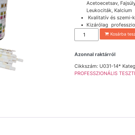
Acetoecetsav, Fajsúly,
Leukociták, Kalcium
Kvalitatív és szemi-
Kizárólag professzion
Kosárba te
Azonnal raktárról
Cikkszám:
U031-14*
Kateg
PROFESSZIONÁLIS TESZT