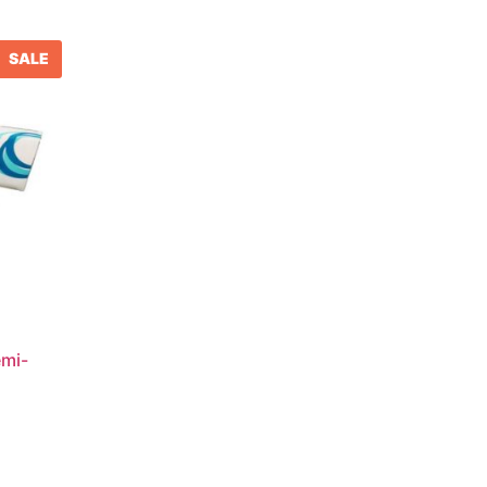
SALE
emi-