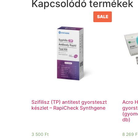
Kapcsolódó termékek
SALE
Szifilisz (TP) antitest gyorsteszt
Acro H
készlet – RapiCheck Synthgene
gyorst
(gyomo
db)
3 500
Ft
8 269
F