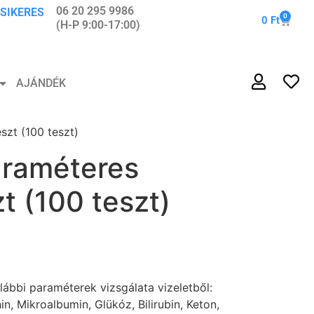
06 20 295 9986
 SIKERES
0
0
Ft
(H-P 9:00-17:00)
AJÁNDÉK
szt (100 teszt)
araméteres
zt (100 teszt)
alábbi paraméterek vizsgálata vizeletből:
in, Mikroalbumin, Glükóz, Bilirubin, Keton,