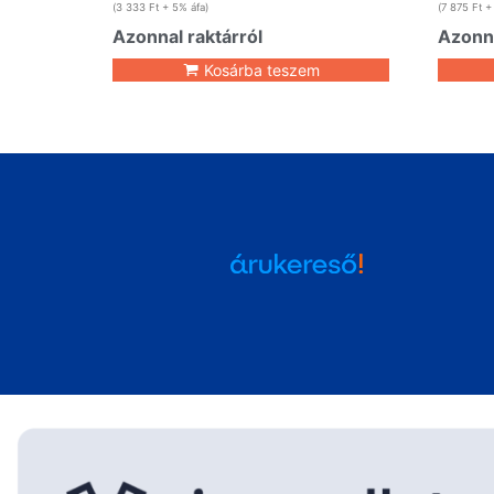
(
3 333
Ft
+ 5% áfa)
(
7 875
Ft
+ 
Azonnal raktárról
Azonna
Kosárba teszem