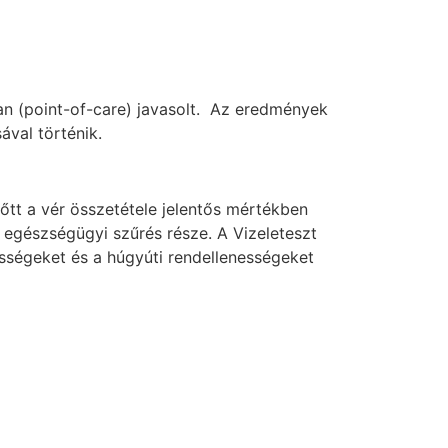
ban (point-of-care) javasolt. Az eredmények
ával történik.
tt a vér összetétele jelentős mértékben
ű egészségügyi szűrés része. A Vizeleteszt
ességeket és a húgyúti rendellenességeket