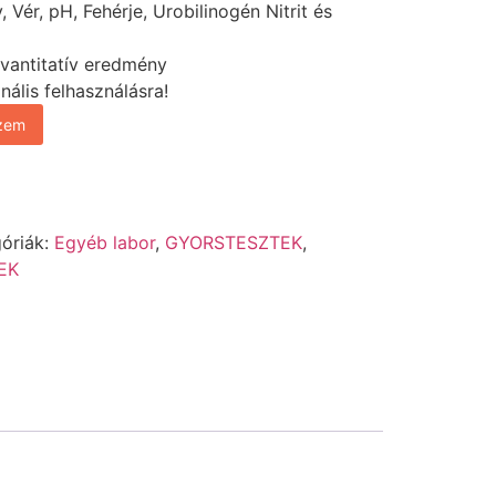
 Vér, pH, Fehérje, Urobilinogén Nitrit és
kvantitatív eredmény
ális felhasználásra!
szem
óriák:
Egyéb labor
,
GYORSTESZTEK
,
EK