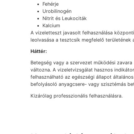
Fehérje
Urobilinogén
Nitrit és Leukociták
Kalcium
A vizeletteszt javasolt felhasználása közpon
leolvasása a tesztcsík megfelelő területének 
Háttér:
Betegség vagy a szervezet működési zavara a
változna. A vizeletvizsgálat hasznos indikáto
felhasználható az egészségi állapot általáno
befolyásoló anyagcsere- vagy szisztémás be
Kizárólag professzionális felhasználásra.