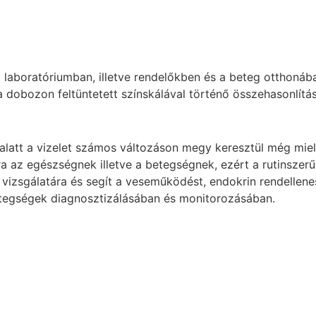
ti laboratóriumban, illetve rendelőkben és a beteg otthoná
a dobozon feltüntetett színskálával történő összehasonlítás
latt a vizelet számos változáson megy keresztül még mielő
ra az egészségnek illetve a betegségnek, ezért a rutinszer
s vizsgálatára és segít a veseműködést, endokrin rendellen
tegségek diagnosztizálásában és monitorozásában.