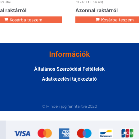
5% áfa)
(
11 248
Ft
+ 5% áfa)
l raktárról
Azonnal raktárról
Kosárba teszem
Kosárba teszem
Információk
Általános Szerződési Feltételek
Adatkezelési tájékoztató
© Minden jog fenntartva 2020