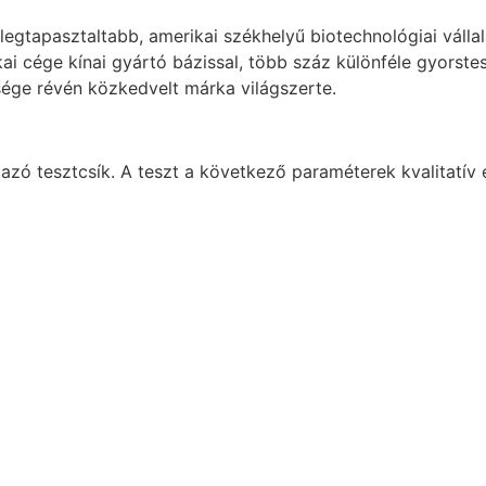
legtapasztaltabb, amerikai székhelyű biotechnológiai válla
i cége kínai gyártó bázissal, több száz különféle gyorstes
sége révén közkedvelt márka világszerte.
azó tesztcsík. A teszt a következő paraméterek kvalitatív 