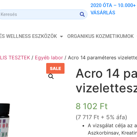
2020 ÓTA – 10.000+
VÁSÁRLÁS
 ÉS WELLNESS ESZKÖZÖK
ORGANIKUS KOZMETIKUMOK
LIS TESZTEK
/
Egyéb labor
/ Acro 14 paraméteres vizelette
SALE
Acro 14 p
vizelettes
8 102
Ft
(
7 717
Ft
+ 5% áfa)
A vizsgálat célja az 
Aszkorbinsav, Kreatin