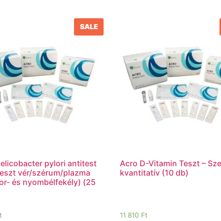
SALE
elicobacter pylori antitest
Acro D-Vitamin Teszt – Sz
eszt vér/szérum/plazma
kvantitatív (10 db)
r- és nyombélfekély) (25
t
11 810
Ft