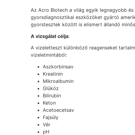
Az Acro Biotech a világ egyik legnagyobb és 
gyorsdiagnosztikai eszközöket gyártó amerika
gyorstesztek között is elismert állandó minő
A vizsgálat célja
:
A vizeletteszt különböző reagenseket tartalm
vizeletmintából:
Aszkorbinsav
Kreatinin
Mikroalbumin
Glükóz
Bilirubin
Keton
Acetoecetsav
Fajsúly
Vér
pH