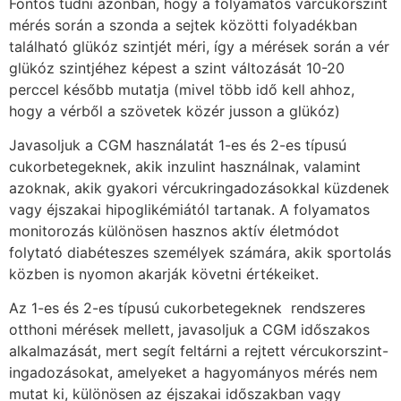
Fontos tudni azonban, hogy a folyamatos várcukorszint
mérés során a szonda a sejtek közötti folyadékban
található glükóz szintjét méri, így a mérések során a vér
glükóz szintjéhez képest a szint változását 10-20
perccel később mutatja (mivel több idő kell ahhoz,
hogy a vérből a szövetek közér jusson a glükóz)
Javasoljuk a CGM használatát 1-es és 2-es típusú
cukorbetegeknek, akik inzulint használnak, valamint
azoknak, akik gyakori vércukringadozásokkal küzdenek
vagy éjszakai hipoglikémiától tartanak. A folyamatos
monitorozás különösen hasznos aktív életmódot
folytató diabéteszes személyek számára, akik sportolás
közben is nyomon akarják követni értékeiket.
Az 1-es és 2-es típusú cukorbetegeknek rendszeres
otthoni mérések mellett, javasoljuk a CGM időszakos
alkalmazását, mert segít feltárni a rejtett vércukorszint-
ingadozásokat, amelyeket a hagyományos mérés nem
mutat ki, különösen az éjszakai időszakban vagy