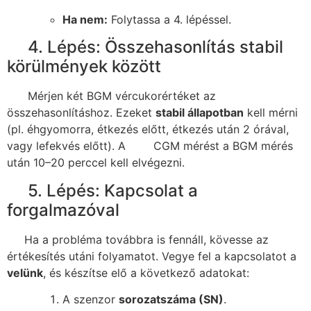
Ha nem:
Folytassa a 4. lépéssel.
4. Lépés: Összehasonlítás stabil
körülmények között
Mérjen két BGM vércukorértéket az
összehasonlításhoz. Ezeket
stabil állapotban
kell mérni
(pl. éhgyomorra, étkezés előtt, étkezés után 2 órával,
vagy lefekvés előtt). A CGM mérést a BGM mérés
után 10–20 perccel kell elvégezni.
5. Lépés: Kapcsolat a
forgalmazóval
Ha a probléma továbbra is fennáll, kövesse az
értékesítés utáni folyamatot. Vegye fel a kapcsolatot a
velünk
, és készítse elő a következő adatokat:
A szenzor
sorozatszáma (SN)
.