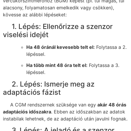
vércukorszintmérőhöz (BGM) képest (pl. túl magas, túl
alacsony, folyamatosan emelkedik vagy csökken),
kövesse az alábbi lépéseket:
1. Lépés: Ellenőrizze a szenzor
viselési idejét
Ha 48 óránál kevesebb telt el:
Folytassa a 2.
lépéssel.
Ha több mint 48 óra telt el:
Folytassa a 3.
lépéssel.
2. Lépés: Ismerje meg az
adaptációs fázist
A CGM rendszernek szüksége van egy
akár 48 órás
adaptációs időszakra
. Ebben az időszakban az adatok
instabilak lehetnek, de az adaptáció után javulni fognak.
3. Lépés: A jeladó és a szenzor