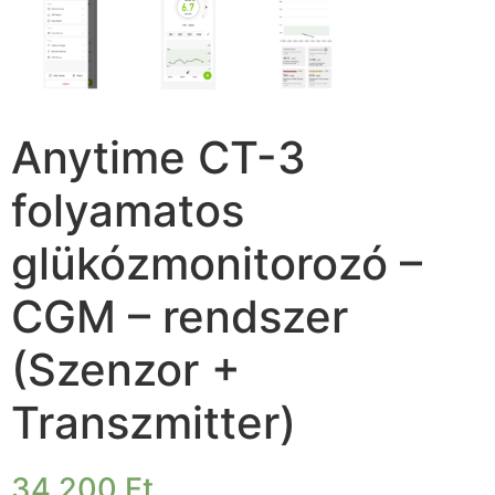
Anytime CT-3
folyamatos
glükózmonitorozó –
CGM – rendszer
(Szenzor +
Transzmitter)
34 200
Ft