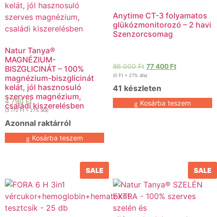
Anytime CT-3 folyamatos
glükózmonitorozó – 2 havi
Szenzorcsomag
Natur Tanya®
MAGNÉZIUM-
86 000
Ft
77 400
Ft
BISZGLICINÁT – 100%
(
0
Ft
+ 27% áfa)
magnézium-biszglicinát
kelát, jól hasznosuló
41 készleten
szerves magnézium,
4 790
Ft
Kosárba teszem
családi kiszerelésben
(
3 772
Ft
+ 27% áfa)
Azonnal raktárról
Kosárba teszem
SALE
SALE