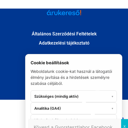
Általános Szerződési Feltételek
Adatkezelési tájékoztató
Cookie beállítások
Fizetés
Weboldalunk cookie-kat használ a látogatói
Szállítás
élmény javítása és a hirdetések személyre
Kapcsolat
szabása céljából.
Elállás
Szükséges (mindig aktív)
▾
© Minden jog fenntartva 2020
Analitika (GA4)
▾
Hirdetések (Google Ads)
▾
06 20 295 9986
Kövesd a Gyorstesztlabor Facebook