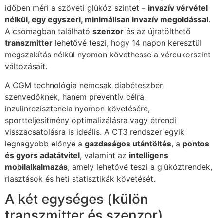
időben méri a szöveti glükóz szintet –
invazív vérvétel
nélkül, egy egyszeri, minimálisan invazív megoldással
.
A csomagban található
szenzor
és az újratölthető
transzmitter
lehetővé teszi, hogy 14 napon keresztül
megszakítás nélkül nyomon követhesse a vércukorszint
változásait.
A CGM technológia nemcsak diabéteszben
szenvedőknek, hanem preventív célra,
inzulinrezisztencia nyomon követésére,
sportteljesítmény optimalizálásra vagy étrendi
visszacsatolásra is ideális. A CT3 rendszer egyik
legnagyobb előnye a
gazdaságos utántöltés
, a
pontos
és gyors adatátvitel
, valamint az
intelligens
mobilalkalmazás
, amely lehetővé teszi a glükóztrendek,
riasztások és heti statisztikák követését.
A két egységes (külön
transzmitter és szenzor)