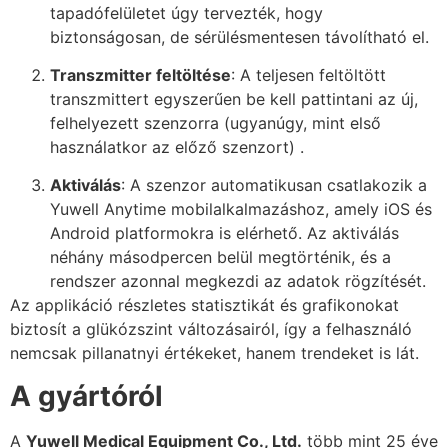
tapadófelületet úgy tervezték, hogy
biztonságosan, de sérülésmentesen távolítható el.
Transzmitter feltöltése
: A teljesen feltöltött
transzmittert egyszerűen be kell pattintani az új,
felhelyezett szenzorra (ugyanúgy, mint első
használatkor az előző szenzort) .
Aktiválás
: A szenzor automatikusan csatlakozik a
Yuwell Anytime mobilalkalmazáshoz, amely iOS és
Android platformokra is elérhető. Az aktiválás
néhány másodpercen belül megtörténik, és a
rendszer azonnal megkezdi az adatok rögzítését.
Az applikáció részletes statisztikát és grafikonokat
biztosít a glükózszint változásairól, így a felhasználó
nemcsak pillanatnyi értékeket, hanem trendeket is lát.
A gyártóról
A
Yuwell Medical Equipment Co., Ltd.
több mint 25 éve