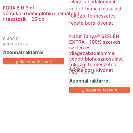
FORA 6 H 3in1
vércukor+hemoglobin+hematokri
t tesztcsík – 25 db
Natur Tanya® SZELÉN
6 490
Ft
EXTRA – 100% szerves
(
6 181
Ft
+ 5% áfa)
szelén és
Azonnal raktárról
világszabadalommal
védett biohasznosulást
Kosárba teszem
fokozó, természetes
2 380
Ft
fekete bors kivonat
(
1 874
Ft
+ 27% áfa)
Azonnal raktárról
Kosárba teszem