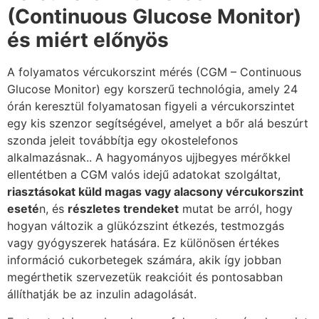
(Continuous Glucose Monitor)
és miért előnyös
A folyamatos vércukorszint mérés (CGM – Continuous
Glucose Monitor) egy korszerű technológia, amely 24
órán keresztül folyamatosan figyeli a vércukorszintet
egy kis szenzor segítségével, amelyet a bőr alá beszúrt
szonda jeleit továbbítja egy okostelefonos
alkalmazásnak.. A hagyományos ujjbegyes mérőkkel
ellentétben a CGM valós idejű adatokat szolgáltat,
riasztásokat küld magas vagy alacsony vércukorszint
eseté
n, és
részletes trendeket
mutat be arról, hogy
hogyan változik a glükózszint étkezés, testmozgás
vagy gyógyszerek hatására. Ez különösen értékes
információ cukorbetegek számára, akik így jobban
megérthetik szervezetük reakcióit és pontosabban
állíthatják be az inzulin adagolását.