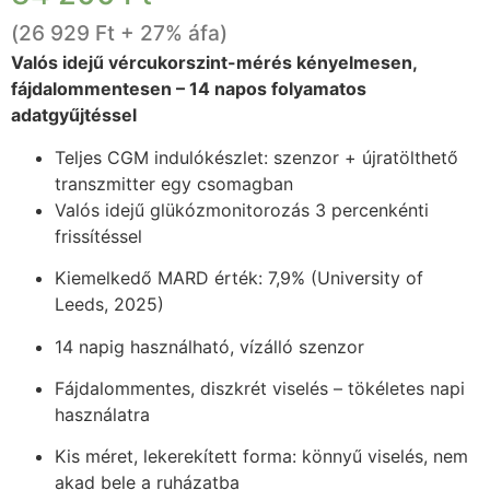
(
26 929
Ft
+ 27% áfa)
Valós idejű vércukorszint-mérés kényelmesen,
fájdalommentesen – 14 napos folyamatos
adatgyűjtéssel
Teljes CGM indulókészlet: szenzor + újratölthető
transzmitter egy csomagban
Valós idejű glükózmonitorozás 3 percenkénti
frissítéssel
Kiemelkedő MARD érték: 7,9% (University of
Leeds, 2025)
14 napig használható, vízálló szenzor
Fájdalommentes, diszkrét viselés – tökéletes napi
használatra
Kis méret, lekerekített forma: könnyű viselés, nem
akad bele a ruházatba