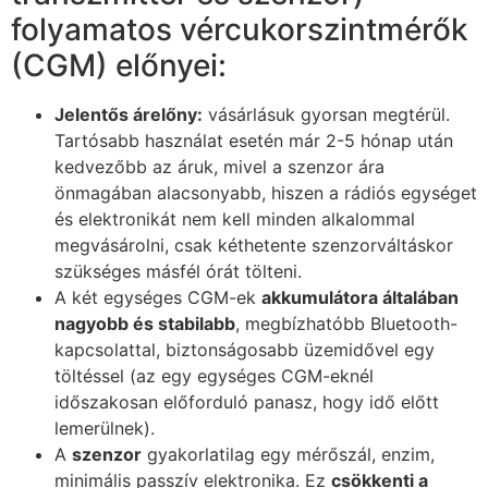
folyamatos vércukorszintmérők
(CGM) előnyei:
Jelentős árelőny:
vásárlásuk gyorsan megtérül.
Tartósabb használat esetén már 2-5 hónap után
kedvezőbb az áruk, mivel a szenzor ára
önmagában alacsonyabb, hiszen a rádiós egységet
és elektronikát nem kell minden alkalommal
megvásárolni, csak kéthetente szenzorváltáskor
szükséges másfél órát tölteni.
A két egységes CGM-ek
akkumulátora általában
nagyobb és stabilabb
, megbízhatóbb Bluetooth-
kapcsolattal, biztonságosabb üzemidővel egy
töltéssel (az egy egységes CGM-eknél
időszakosan előforduló panasz, hogy idő előtt
lemerülnek).
A
szenzor
gyakorlatilag egy mérőszál, enzim,
minimális passzív elektronika. Ez
csökkenti a