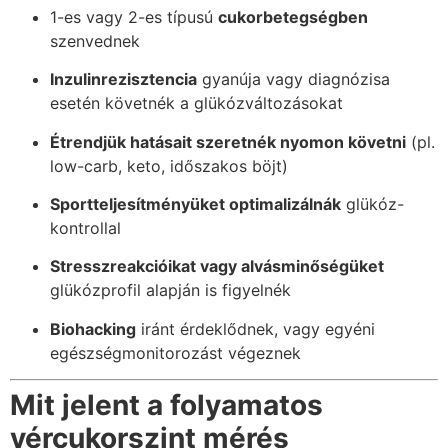
1-es vagy 2-es típusú
cukorbetegségben
szenvednek
Inzulinrezisztencia
gyanúja vagy diagnózisa
esetén követnék a glükózváltozásokat
Étrendjük hatásait szeretnék nyomon követni
(pl.
low-carb, keto, időszakos böjt)
Sportteljesítményüket optimalizálnák
glükóz-
kontrollal
Stresszreakcióikat vagy alvásminőségüket
glükózprofil alapján is figyelnék
Biohacking
iránt érdeklődnek, vagy egyéni
egészségmonitorozást végeznek
Mit jelent a folyamatos
vércukorszint mérés