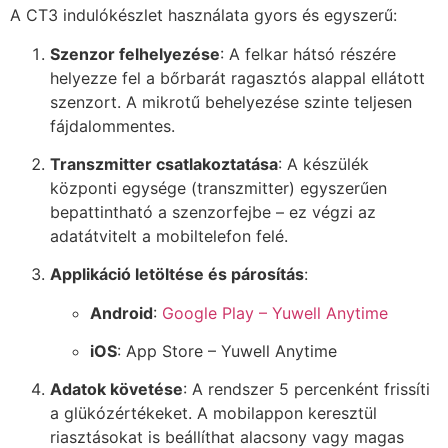
A CT3 indulókészlet használata gyors és egyszerű:
Szenzor felhelyezése
: A felkar hátsó részére
helyezze fel a bőrbarát ragasztós alappal ellátott
szenzort. A mikrotű behelyezése szinte teljesen
fájdalommentes.
Transzmitter csatlakoztatása
: A készülék
központi egysége (transzmitter) egyszerűen
bepattintható a szenzorfejbe – ez végzi az
adatátvitelt a mobiltelefon felé.
Applikáció letöltése és párosítás
:
Android
:
Google Play – Yuwell Anytime
iOS
: App Store – Yuwell Anytime
Adatok követése
: A rendszer 5 percenként frissíti
a glükózértékeket. A mobilappon keresztül
riasztásokat is beállíthat alacsony vagy magas