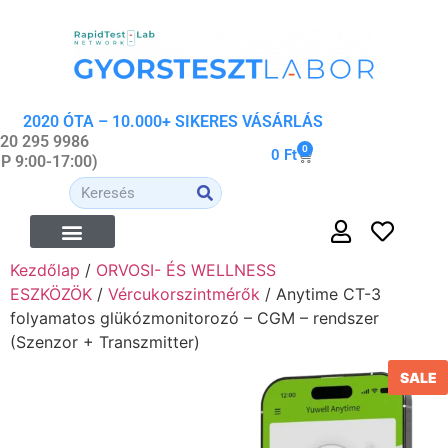
2020 ÓTA – 10.000+ SIKERES VÁSÁRLÁS
 20 295 9986
0
0
Ft
-P 9:00-17:00)
Kezdőlap
/
ORVOSI- ÉS WELLNESS
ÉTREND-KIEGÉSZÍTŐK
ORVOSI- ÉS WELLNESS ESZKÖZÖK
ORGANIKUS KOZMETIKUMOK
ESZKÖZÖK
/
Vércukorszintmérők
/ Anytime CT-3
folyamatos glükózmonitorozó – CGM – rendszer
(Szenzor + Transzmitter)
SALE