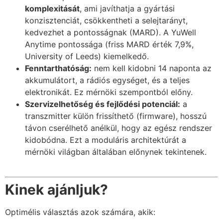
komplexitását
, ami javíthatja a gyártási
konzisztenciát, csökkentheti a selejtarányt,
kedvezhet a pontosságnak (MARD). A YuWell
Anytime pontossága (friss MARD érték 7,9%,
University of Leeds) kiemelkedő.
Fenntarthatóság:
nem kell kidobni 14 naponta az
akkumulátort, a rádiós egységet, és a teljes
elektronikát. Ez mérnöki szempontból előny.
Szervizelhetőség és fejlődési potenciál:
a
transzmitter külön frissíthető (firmware), hosszú
távon cserélhető anélkül, hogy az egész rendszer
kidobódna. Ezt a moduláris architektúrát a
mérnöki világban általában előnynek tekintenek.
Kinek ajánljuk?
Optimélis választás azok számára, akik: