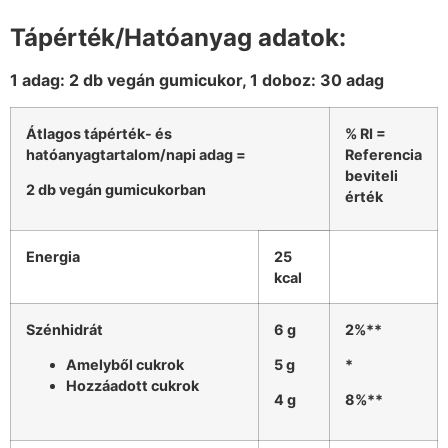
Tápérték/Hatóanyag adatok:
1 adag: 2 db vegán gumicukor, 1 doboz: 30 adag
Átlagos tápérték- és
% RI =
hatóanyagtartalom/napi adag =
Referencia
beviteli
2 db vegán gumicukorban
érték
Energia
25
kcal
Szénhidrát
6 g
2%**
Amelyből cukrok
5 g
*
Hozzáadott cukrok
4 g
8%**