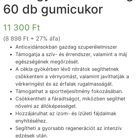
60 db gumicukor
11 300
Ft
(
8 898
Ft
+ 27% áfa)
Antioxidánsokban gazdag szuperélelmiszer
Támogatja a szív- és érrendszer, valamint a máj
egészségének megőrzését.
A cékla gyökérben lévő nitrátok segíthetnek
csökkenteni a vérnyomást, valamint javíthatják a
vérkeringést és az érfalak rugalmasságát.
Támogathat a sportteljesítmény fokozásában.
Csökkentheti a fáradtságot, miközben segíthet
növelni az állóképességet.
Hozzájárulhat az izom- és ízületi fájdalmak
enyhítéséhez.
Segítheti a gyorsabb regenerációt az intenzív
edzések után.