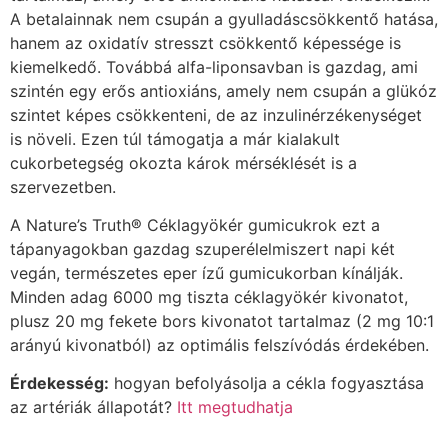
A betalainnak nem csupán a gyulladáscsökkentő hatása,
hanem az oxidatív stresszt csökkentő képessége is
kiemelkedő. Továbbá alfa-liponsavban is gazdag, ami
szintén egy erős antioxiáns, amely nem csupán a glükóz
szintet képes csökkenteni, de az inzulinérzékenységet
is növeli. Ezen túl támogatja a már kialakult
cukorbetegség okozta károk mérséklését is a
szervezetben.
A Nature’s Truth® Céklagyökér gumicukrok ezt a
tápanyagokban gazdag szuperélelmiszert napi két
vegán, természetes eper ízű gumicukorban kínálják.
Minden adag 6000 mg tiszta céklagyökér kivonatot,
plusz 20 mg fekete bors kivonatot tartalmaz (2 mg 10:1
arányú kivonatból) az optimális felszívódás érdekében.
Érdekesség:
hogyan befolyásolja a cékla fogyasztása
az artériák állapotát?
Itt megtudhatja