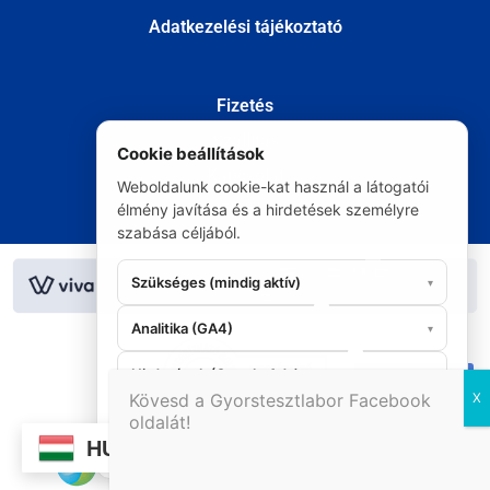
Adatkezelési tájékoztató
Fizetés
Szállítás
Cookie beállítások
Kapcsolat
Weboldalunk cookie-kat használ a látogatói
Elállás
élmény javítása és a hirdetések személyre
szabása céljából.
© Minden jog fenntartva 2020
Szükséges (mindig aktív)
▾
Analitika (GA4)
▾
Hirdetések (Google Ads)
▾
06 20 295 9986
Kövesd a Gyorstesztlabor Facebook
oldalát!
Mindent
Elutasítás
Mentés
HU
elfogad