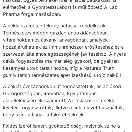
márkája. Egyes termékei már a hazai patikákban is
elérhetőek a GyorstesztLabort is működtető A-Lab
Pharma forgalmazásában.
A cékla számos jótékony hatással rendelkezik.
Természetes módon gazdag antioxidánsokban,
vitaminokban és ásványi anyagokban, amelyek
hozzájárulhatnak az immunrendszer erősítéséhez és a
szervezet általános egészségének javításához. A nyers
cékla fogyasztása ma már elég gyakori, de gyakran
kesernyés utóíz társul hozzá, míg a Nature’s Truth
gumivitamin természetes eper ízesítésű, utóíz nélkül!
A céklát évszázadokon át termesztették, és az ókori
Görögországban, Rómában, Egyiptomban
alapélelmiszernek számított. Az őslakosok a cékla
leveleit fogyasztották, illetve a cékla levét használták,
hogy színt adjanak a fakó ételeknek.
Földes ízéről ismert gyökérzöldség, melynek színe a