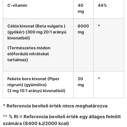
C-vitamin
40
44%
mg
Cékla kivonat (Beta vulgaris )
6000
*
(gyökér) (300 mg 20:1 arányú
mg
kivonatból)
(Természetes módon
előforduló nitrátokat
tartalmaz)
Fekete bors kivonat (Piper
20
*
nigrum) (gyümölcs)
mg
(2 mg 10:1 arányú kivonatból)
* Referencia beviteli érték nincs meghatározva
**
% RI = Referencia beviteli érték egy átlagos felnőtt
számára (8400 kJ/2000 kcal)