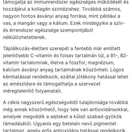
támogatja az immunrendszer egészséges működését és
hozzájárul a kollagén szintézishez. Továbbá számos,
nagyon fontos ásványi anyag forrása, mint például a
vas, a mangán vagy a kálium. Ezek mindegyike a szív-
és érrendszer egészsége szempontjából
nélkülözhetetlenek.
Táplálkozás-élettani szerepét a fentebb már említett
jelentősebb C-vitamin és folsav tartalmán túl, a B1-, B2-
vitamin tartalomnak, illetve a foszfor, magnézium,
kalcium ásványi anyag tartalmának köszönheti. Lúgos
kémhatással rendelkezik, ezáltal jótékony hatással lehet
az emésztésre és támogathatja a szervezet
méregtelenítő folyamatait.
A cékla nagyszerű egészségvédő tulajdonsága továbbá
még annak köszönhető, hogy tele van antioxidánsokkal,
amelyek megvédik a sejteket a külső szabad-gyökök
támadásától. Ugyanis egy betelain nevű pigmentet
tartalmaz, amely erős antioxidáns hatással rendelkezik.