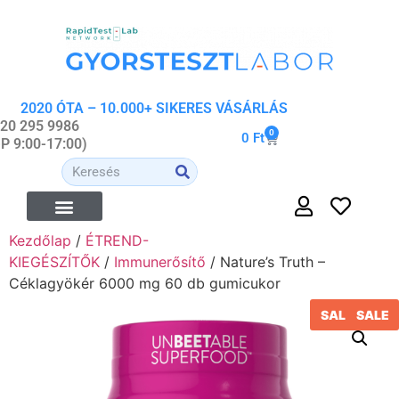
2020 ÓTA – 10.000+ SIKERES VÁSÁRLÁS
 20 295 9986
0
0
Ft
-P 9:00-17:00)
Kezdőlap
/
ÉTREND-
ÉTREND-KIEGÉSZÍTŐK
ORVOSI- ÉS WELLNESS ESZKÖZÖK
ORGANIKUS KOZMETIKUMOK
KIEGÉSZÍTŐK
/
Immunerősítő
/ Nature’s Truth –
Céklagyökér 6000 mg 60 db gumicukor
SALE
SALE