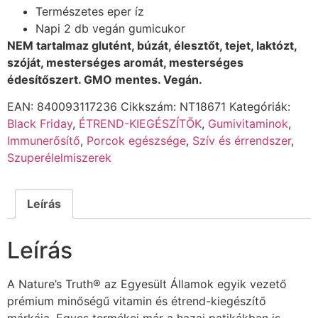
Természetes eper íz
Napi 2 db vegán gumicukor
NEM tartalmaz glutént, búzát, élesztőt, tejet, laktózt,
szóját, mesterséges aromát, mesterséges
édesítőszert. GMO mentes. Vegán.
EAN:
840093117236
Cikkszám:
NT18671
Kategóriák:
Black Friday
,
ÉTREND-KIEGÉSZÍTŐK
,
Gumivitaminok
,
Immunerősítő
,
Porcok egészsége
,
Szív és érrendszer
,
Szuperélelmiszerek
Leírás
Leírás
A Nature’s Truth® az Egyesült Államok egyik vezető
prémium minőségű vitamin és étrend-kiegészítő