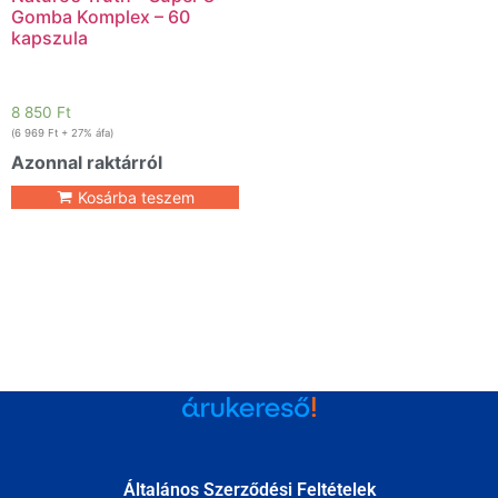
Gomba Komplex – 60
kapszula
8 850
Ft
(
6 969
Ft
+ 27% áfa)
Azonnal raktárról
Kosárba teszem
Általános Szerződési Feltételek