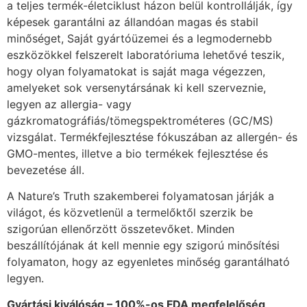
a teljes termék-életciklust házon belül kontrollálják, így
képesek garantálni az állandóan magas és stabil
minőséget, Saját gyártóüzemei és a legmodernebb
eszközökkel felszerelt laboratóriuma lehetővé teszik,
hogy olyan folyamatokat is saját maga végezzen,
amelyeket sok versenytársának ki kell szerveznie,
legyen az allergia- vagy
gázkromatográfiás/tömegspektrométeres (GC/MS)
vizsgálat. Termékfejlesztése fókuszában az allergén- és
GMO-mentes, illetve a bio termékek fejlesztése és
bevezetése áll.
A Nature’s Truth szakemberei folyamatosan járják a
világot, és közvetlenül a termelőktől szerzik be
szigorúan ellenőrzött összetevőket. Minden
beszállítójának át kell mennie egy szigorú minősítési
folyamaton, hogy az egyenletes minőség garantálható
legyen.
Gyártási kiválóság – 100%-os FDA megfelelőség