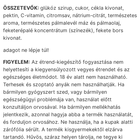
ÖSSZETEVŐK:
glükóz szirup, cukor, cékla kivonat,
pektin, C-vitamin, citromsav, nátrium-citrát, természetes
aroma, természetes pálmalevél máz és pálmaolaj,
feketerépalé koncentrátum (színezék), fekete bors
kivonat.
adagot ne lépje túl!
FIGYELEM:
Az étrend-kiegészítő fogyasztása nem
helyettesíti a kiegyensúlyozott vegyes étrendet és az
egészséges életmódot. 18 év alatt nem használható.
Terhesek és szoptató anyák nem használhatják. Ha
bármilyen gyógyszert szed, vagy bármilyen
egészségügyi problémája van, használat előtt
konzultáljon orvosával. Ha bármilyen mellékhatás
jelentkezik, azonnal hagyja abba a termék használatát,
és forduljon orvosához. Ne használja, ha a kupak alatti
zárófólia sérült. A termék kisgyermekektől elzárva
tartandó. Hűvös, száraz helyen tárolja, ne tegye ki