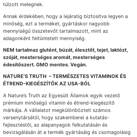
túlzott melegnek.
Annak érdekében, hogy a lejáratig biztosítva legyen a
minőség, ezt a terméket, gyártáskor nagyobb
mennyiségű összetevőt tartalmazott, mint az
adagonként feltüntetett mennyiség.
NEM tartalmaz glutént, búzát, élesztőt, tejet, laktózt,
szóját, mesterséges aromát, mesterséges
édesítőszert. GMO mentes. Vegán.
NATURE’S TRUTH – TERMÉSZETES VITAMINOK ÉS
ÉTREND-KIEGÉSZÍTŐK AZ USA-BÓL
A Nature’s Truth az Egyesült Államok egyik vezető
prémium minőségű vitamin és étrend-kiegészítő
márkája. A vállalatot megkülönbözteti számos
versenytársától, hogy szakemberei a kutatás-
fejlesztéstől, az alapanyagok felkutatásán és
bevizsgálásán át a termék gyártásáig és csomagolásig