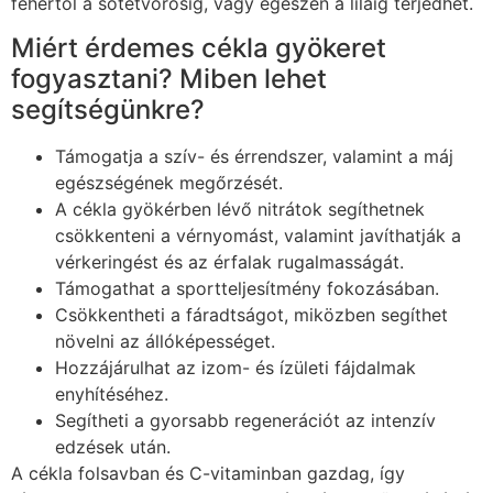
fehértől a sötétvörösig, vagy egészen a liláig terjedhet.
Miért érdemes cékla gyökeret
fogyasztani? Miben lehet
segítségünkre?
Támogatja a szív- és érrendszer, valamint a máj
egészségének megőrzését.
A cékla gyökérben lévő nitrátok segíthetnek
csökkenteni a vérnyomást, valamint javíthatják a
vérkeringést és az érfalak rugalmasságát.
Támogathat a sportteljesítmény fokozásában.
Csökkentheti a fáradtságot, miközben segíthet
növelni az állóképességet.
Hozzájárulhat az izom- és ízületi fájdalmak
enyhítéséhez.
Segítheti a gyorsabb regenerációt az intenzív
edzések után.
A cékla folsavban és C-vitaminban gazdag, így