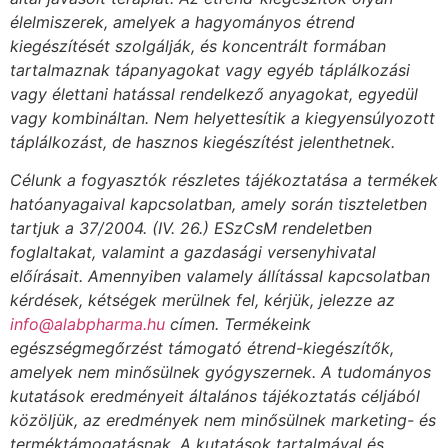
élelmiszerek, amelyek a hagyományos étrend
kiegészítését szolgálják, és koncentrált formában
tartalmaznak tápanyagokat vagy egyéb táplálkozási
vagy élettani hatással rendelkező anyagokat, egyedül
vagy kombináltan. Nem helyettesítik a kiegyensúlyozott
táplálkozást, de hasznos kiegészítést jelenthetnek.
Célunk a fogyasztók részletes tájékoztatása a termékek
hatóanyagaival kapcsolatban, amely során tiszteletben
tartjuk a 37/2004. (IV. 26.) ESzCsM rendeletben
foglaltakat, valamint a gazdasági versenyhivatal
előírásait. Amennyiben valamely állítással kapcsolatban
kérdések, kétségek merülnek fel, kérjük, jelezze az
info@alabpharma.hu
címen. Termékeink
egészségmegőrzést támogató étrend-kiegészítők,
amelyek nem minősülnek gyógyszernek. A tudományos
kutatások eredményeit általános tájékoztatás céljából
közöljük, az eredmények nem minősülnek marketing- és
terméktámogatásnak. A kutatások tartalmával és