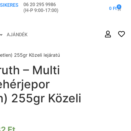
06 20 295 9986
 SIKERES
0
0
Ft
(H-P 9:00-17:00)
AJÁNDÉK
tetlen) 255gr Közeli lejáratú
ruth – Multi
ehérjepor
en) 255gr Közeli
82
Ft