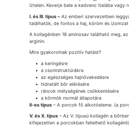
íztelen. Keverje bele a kedvenc italába vagy 
I. és III. típus –
Az emberi szervezetben leggya
találhatók, de fontos a haj, köröm és izomzat 
A kollagénben 18 aminosav található meg, az I
arginin.
Mire gyakorolnak pozitív hatást?
a keringésre
a csontstruktúrákra
az egészséges hajnövekedésre
hidratált bőr elérésére
ráncok mélységének csökkentésére
a körmök normál állapotára
II-es típus
– A porcok fő alkotóeleme. (a porc
V. és X. típus
– Az V. típusú kollagén a bőrbe
kifejezetten a porcokban fellelhető kollagéntí