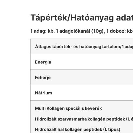
Tápérték/Hatóanyag ada
1 adag: kb. 1 adagolókanál (10g), 1 doboz: k
Átlagos tápérték- és hatóanyag tartalom/1 ada
Energia
Fehérje
Nátrium
Multi Kollagén speciális keverék
Hidrolizált szarvasmarha kollagén peptidek (I. és
Hidrolizált hal kollagén peptidek (I. típus)