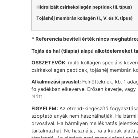
Hidrolizált csirkekollagén peptidek (II. típus)
Tojáshéj membrán kollagén (I., V. és X. típus)
* Referencia beviteli érték nincs meghatáro
Tojás és hal (tilápia) alapú alkotóelemeket t
ÖSSZETEVŐK
: multi kollagén speciális kever
csirkekollagén peptidek, tojáshéj membrán k
Alkalmazási javaslat:
Felnőtteknek, kb. 1 ada
folyadékban elkeverve. Erősen keverje, vagy
előtt.
FIGYELEM:
Az étrend-kiegészítő fogyasztása
szoptató anyák nem használhatják. Ha bármil
orvosával. Ha bármilyen mellékhatás jelentke
tartalmazhat. Ne használja, ha a kupak alatti
tárolandó. Az ajánlott napi mennyiséget ne lép