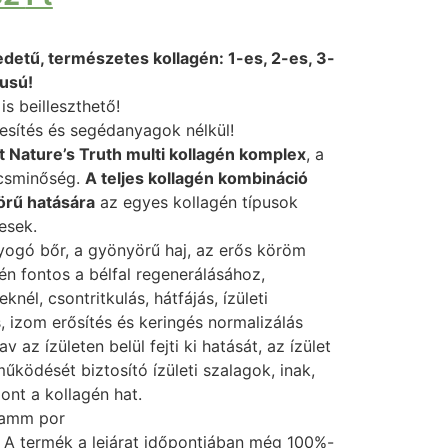
edetű, természetes kollagén: 1-es, 2-es, 3-
pusú!
is beilleszthető!
esítés és segédanyagok nélkül!
lt Nature’s Truth multi kollagén komplex
, a
úcsminőség.
A teljes kollagén kombináció
örű hatására
az egyes kollagén típusok
esek.
ogó bőr, a gyönyörű haj, az erős köröm
gén fontos a bélfal regenerálásához,
él, csontritkulás, hátfájás, ízületi
, izom erősítés és keringés normalizálás
av az ízületen belül fejti ki hatását, az ízület
 működését biztosító ízületi szalagok, inak,
ont a kollagén hat.
ramm por
A termék a lejárat időpontjában még 100%-