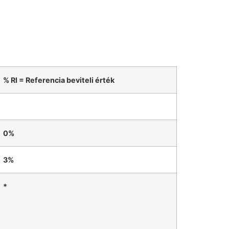
% RI = Referencia beviteli érték
0%
3%
*