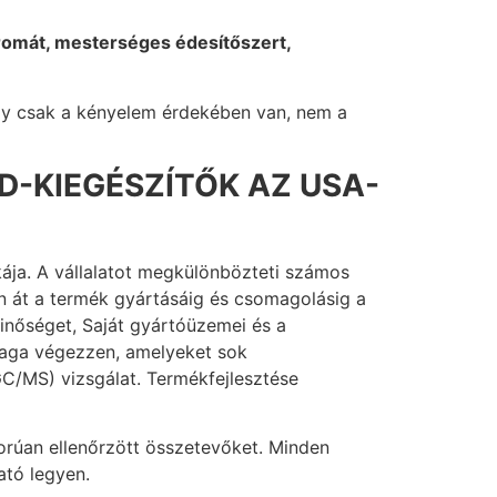
aromát, mesterséges édesítőszert,
így csak a kényelem érdekében van, nem a
D-KIEGÉSZÍTŐK AZ USA-
ája. A vállalatot megkülönbözteti számos
án át a termék gyártásáig és csomagolásig a
 minőséget, Saját gyártóüzemei és a
 maga végezzen, amelyeket sok
GC/MS) vizsgálat. Termékfejlesztése
gorúan ellenőrzött összetevőket. Minden
ató legyen.