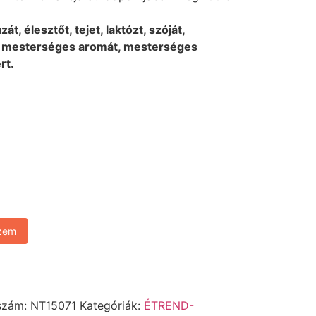
t, élesztőt, tejet, laktózt, szóját,
 mesterséges aromát, mesterséges
ert.
szem
szám:
NT15071
Kategóriák:
ÉTREND-