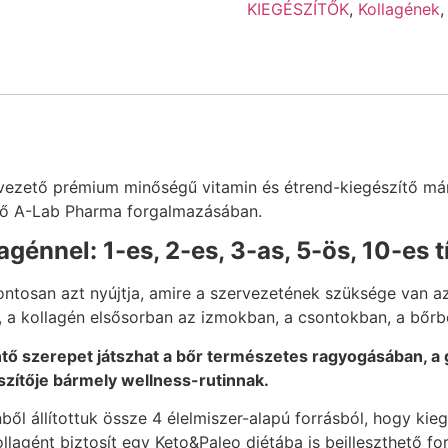
KIEGÉSZÍTŐK
,
Kollagének
 vezető prémium minőségű vitamin és étrend-kiegészítő má
ető A-Lab Pharma forgalmazásában.
agénnel: 1-es, 2-es, 3-as, 5-ös, 10-es 
pontosan azt nyújtja, amire a szervezetének szüksége van 
 a kollagén elsősorban az izmokban, a csontokban, a bőrbe
ntő szerepet játszhat a bőr természetes ragyogásában, a
szítője bármely wellness-rutinnak.
nből állítottuk össze 4 élelmiszer-alapú forrásból, hogy k
lagént biztosít egy Keto&Paleo diétába is beilleszthető f