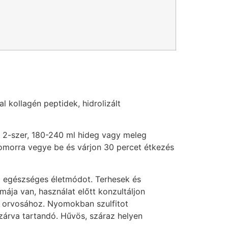
al kollagén peptidek, hidrolizált
a 2-szer, 180-240 ml hideg vagy meleg
yomorra vegye be és várjon 30 percet étkezés
z egészséges életmódot. Terhesek és
ja van, használat előtt konzultáljon
on orvosához. Nyomokban szulfitot
lzárva tartandó. Hűvös, száraz helyen