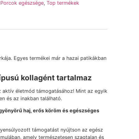
,
Porcok egészsége
,
Top termékek
rkája. Egyes termékei már a hazai patikákban
típusú kollagént tartalmaz
az aktív életmód támogatásához! Mint az egyik
n és az inakban található.
 gyönyörű haj, erős köröm és egészséges
iegyensúlyozott támogatást nyújtson az egész
ormulában, amely természetesen szagtalan és