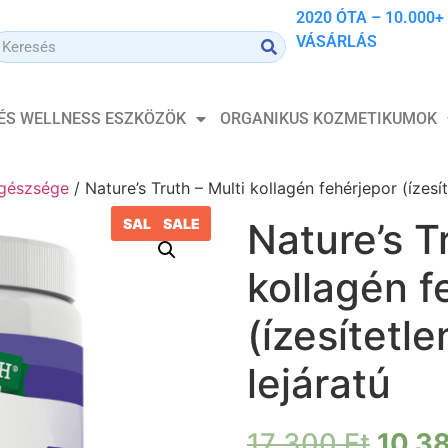
2020 ÓTA – 10.000+
VÁSÁRLÁS
 ÉS WELLNESS ESZKÖZÖK
ORGANIKUS KOZMETIKUMOK
gészsége
/ Nature’s Truth – Multi kollagén fehérjepor (ízesí
SALE
SALE
Nature’s T
kollagén f
(ízesítetl
lejáratú
17 300
Ft
10 3