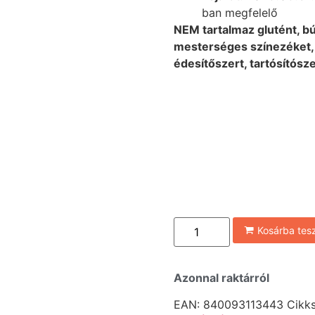
ban megfelelő
NEM tartalmaz glutént, búzá
mesterséges színezéket,
édesítőszert, tartósítósz
Kosárba te
Azonnal raktárról
EAN:
840093113443
Cikk