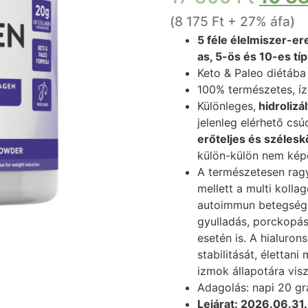
(
8 175
Ft
+ 27% áfa)
5 féle élelmiszer-er
as, 5-ös és 10-es tí
Keto & Paleo diétába 
100% természetes, íz
Különleges,
hidrolizá
jelenleg elérhető cs
erőteljes és szélesk
külön-külön nem kép
A természetesen ragy
mellett a multi kolla
autoimmun betegségekn
gyulladás, porckopás
esetén is. A hialurons
stabilitását, élettani
izmok állapotára visz
Adagolás: napi 20 g
Lejárat: 2026.06.31.