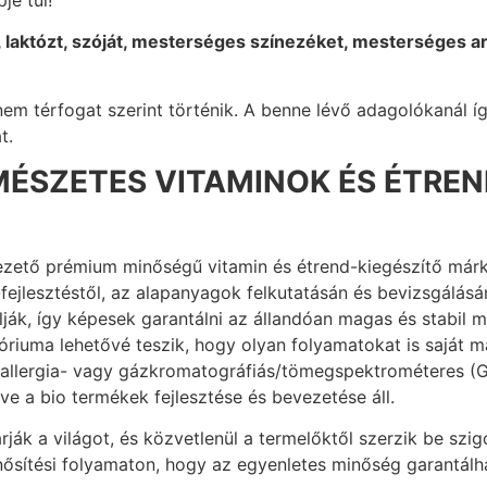
et, laktózt, szóját, mesterséges színezéket, mesterséges 
m térfogat szerint történik. A benne lévő adagolókanál 
at.
MÉSZETES VITAMINOK ÉS ÉTREN
vezető prémium minőségű vitamin és étrend-kiegészítő márk
fejlesztéstől, az alapanyagok felkutatásán és bevizsgálás
lálják, így képesek garantálni az állandóan magas és stabil
óriuma lehetővé teszik, hogy olyan folyamatokat is saját
az allergia- vagy gázkromatográfiás/tömegspektrométeres (
ve a bio termékek fejlesztése és bevezetése áll.
ják a világot, és közvetlenül a termelőktől szerzik be szi
inősítési folyamaton, hogy az egyenletes minőség garantálh