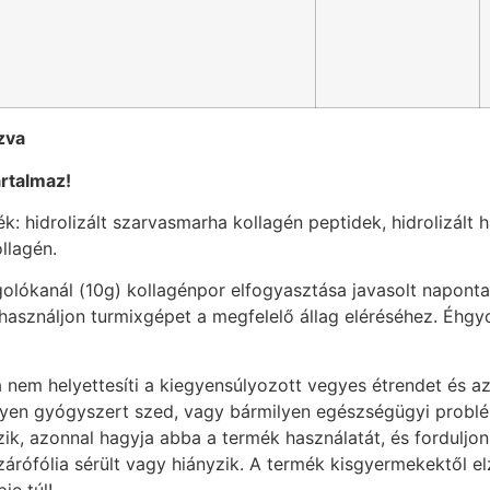
zva
artalmaz!
ék: hidrolizált szarvasmarha kollagén peptidek, hidrolizált h
ollagén.
golókanál (10g) kollagénpor elfogyasztása javasolt napont
 használjon turmixgépet a megfelelő állag eléréséhez. Éhg
 nem helyettesíti a kiegyensúlyozott vegyes étrendet és a
yen gyógyszert szed, vagy bármilyen egészségügyi problémá
zik, azonnal hagyja abba a termék használatát, és fordulj
 zárófólia sérült vagy hiányzik. A termék kisgyermekektől e
je túl!