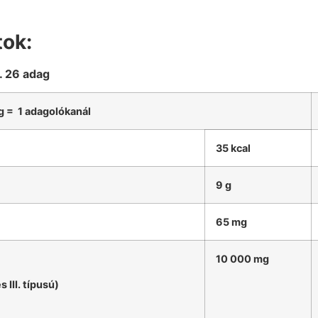
tok:
b. 26 adag
g = 1 adagolókanál
35 kcal
9 g
65 mg
10 000 mg
 III. típusú)