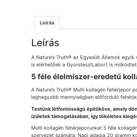
Leírás
Leírás
A Nature’s Truth® az Egyesült Államok egyik
is elérhetőek a GyorstesztLabort is működt
5 féle élelmiszer-eredetű koll
A Nature’s Truth® Multi kollagén fehérjepor 
legnagyobb mennyiségben előforduló fehérje,
Testünk létfontosságú építőköve, amely dö
ízületek támogatásában, így tökéletes kiegé
Multi kollagén fehérjeporunkat 5 féle kollagé
szervezet számára. Napi adagja 20 gramm kol