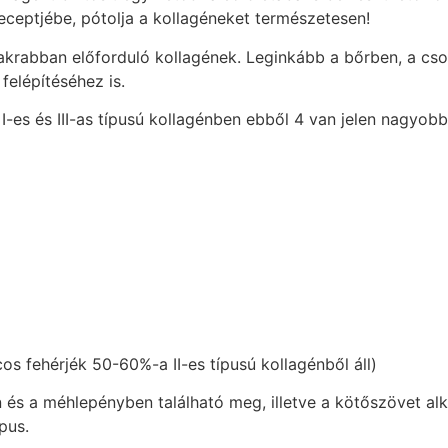
receptjébe, pótolja a kollagéneket természetesen!
krabban előforduló kollagének. Leginkább a bőrben, a cso
felépítéséhez is.
-es és III-as típusú kollagénben ebből 4 van jelen nagyobb 
os fehérjék 50-60%-a II-es típusú kollagénből áll)
n és a méhlepényben található meg, illetve a kötőszövet alk
pus.