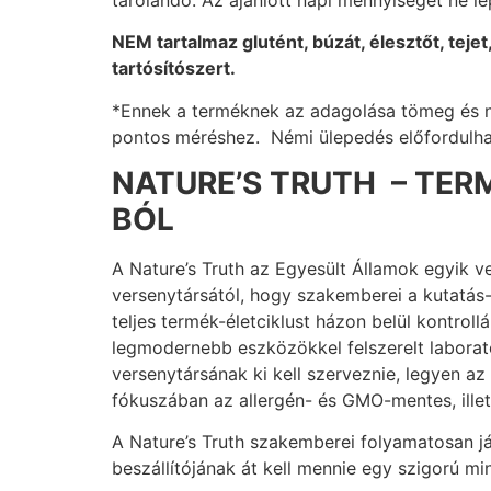
NEM tartalmaz glutént, búzát, élesztőt, tej
tartósítószert.
*Ennek a terméknek az adagolása tömeg és ne
pontos méréshez. Némi ülepedés előfordulh
NATURE’S TRUTH – TER
BÓL
A Nature’s Truth az Egyesült Államok egyik 
versenytársától, hogy szakemberei a kutatás-
teljes termék-életciklust házon belül kontrol
legmodernebb eszközökkel felszerelt laborat
versenytársának ki kell szerveznie, legyen 
fókuszában az allergén- és GMO-mentes, illet
A Nature’s Truth szakemberei folyamatosan jár
beszállítójának át kell mennie egy szigorú m