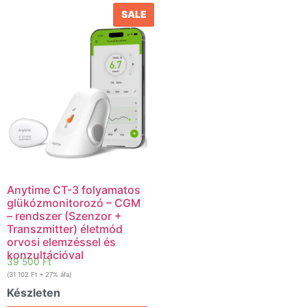
SALE
Anytime CT-3 folyamatos
glükózmonitorozó – CGM
– rendszer (Szenzor +
Transzmitter) életmód
orvosi elemzéssel és
konzultációval
39 500
Ft
(
31 102
Ft
+ 27% áfa)
Készleten