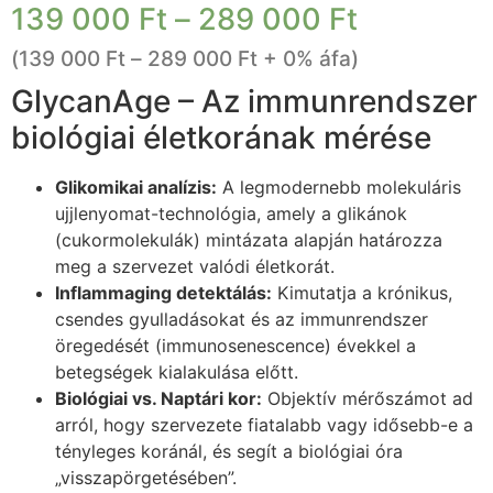
139 000
Ft
–
289 000
Ft
(
139 000
Ft
–
289 000
Ft
+ 0% áfa)
GlycanAge – Az immunrendszer
biológiai életkorának mérése
Glikomikai analízis:
A legmodernebb molekuláris
ujjlenyomat-technológia, amely a glikánok
(cukormolekulák) mintázata alapján határozza
meg a szervezet valódi életkorát.
Inflammaging detektálás:
Kimutatja a krónikus,
csendes gyulladásokat és az immunrendszer
öregedését (immunosenescence) évekkel a
betegségek kialakulása előtt.
Biológiai vs. Naptári kor:
Objektív mérőszámot ad
arról, hogy szervezete fiatalabb vagy idősebb-e a
tényleges koránál, és segít a biológiai óra
„visszapörgetésében”.