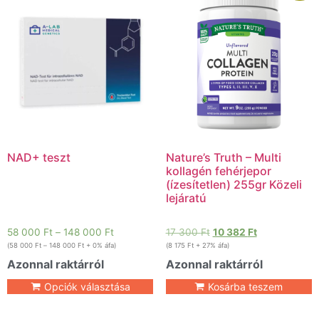
NAD+ teszt
Nature’s Truth – Multi
kollagén fehérjepor
(ízesítetlen) 255gr Közeli
lejáratú
58 000
Ft
–
148 000
Ft
17 300
Ft
10 382
Ft
(
58 000
Ft
–
148 000
Ft
+ 0% áfa)
(
8 175
Ft
+ 27% áfa)
Azonnal raktárról
Azonnal raktárról
Opciók választása
Kosárba teszem