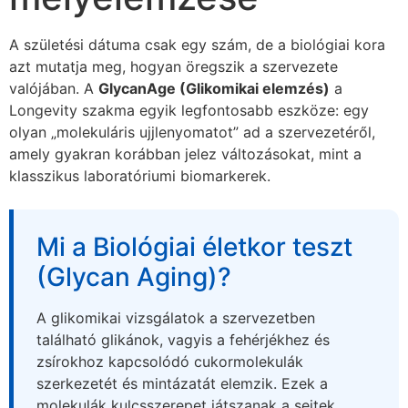
A születési dátuma csak egy szám, de a biológiai kora
azt mutatja meg, hogyan öregszik a szervezete
valójában. A
GlycanAge (Glikomikai elemzés)
a
Longevity szakma egyik legfontosabb eszköze: egy
olyan „molekuláris ujjlenyomatot” ad a szervezetéről,
amely gyakran korábban jelez változásokat, mint a
klasszikus laboratóriumi biomarkerek.
Mi a Biológiai életkor teszt
(Glycan Aging)?
A glikomikai vizsgálatok a szervezetben
található glikánok, vagyis a fehérjékhez és
zsírokhoz kapcsolódó cukormolekulák
szerkezetét és mintázatát elemzik. Ezek a
molekulák kulcsszerepet játszanak a sejtek