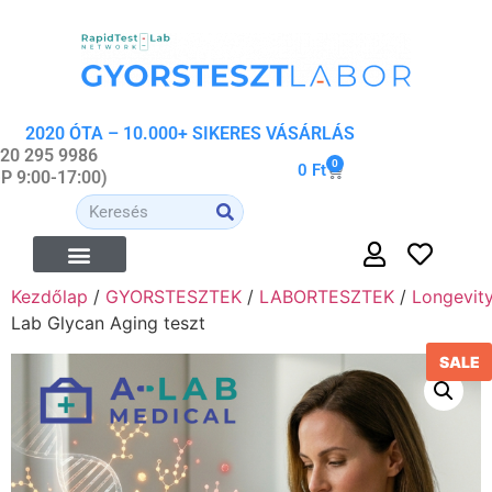
2020 ÓTA – 10.000+ SIKERES VÁSÁRLÁS
 20 295 9986
0
0
Ft
-P 9:00-17:00)
Kezdőlap
/
GYORSTESZTEK
/
LABORTESZTEK
/
Longevit
Lab Glycan Aging teszt
SALE